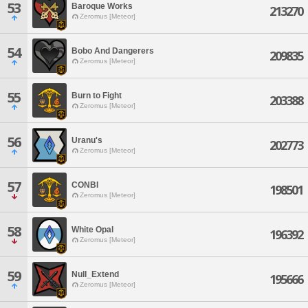
53
Baroque Works
213270
Zeromus [Meteor]
54
Bobo And Dangerers
209835
Zeromus [Meteor]
55
Burn to Fight
203388
Zeromus [Meteor]
56
Uranu's
202773
Zeromus [Meteor]
57
CONBI
198501
Zeromus [Meteor]
58
White Opal
196392
Zeromus [Meteor]
59
Null_Extend
195666
Zeromus [Meteor]