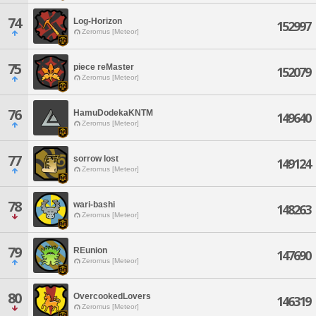
74
Log-Horizon
152997
Zeromus [Meteor]
75
piece reMaster
152079
Zeromus [Meteor]
76
HamuDodekaKNTM
149640
Zeromus [Meteor]
77
sorrow lost
149124
Zeromus [Meteor]
78
wari-bashi
148263
Zeromus [Meteor]
79
REunion
147690
Zeromus [Meteor]
80
OvercookedLovers
146319
Zeromus [Meteor]