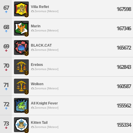
67
Villa Reflet
167598
Zeromus [Meteor]
68
Marin
167346
Zeromus [Meteor]
69
BLACK.CAT
165672
Zeromus [Meteor]
70
Erebos
162843
Zeromus [Meteor]
71
Wolken
160587
Zeromus [Meteor]
72
All Knight Fever
155562
Zeromus [Meteor]
73
Kitten Tail
155334
Zeromus [Meteor]