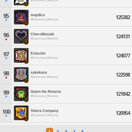
Zeromus [Meteor]
95
majolica
125382
Zeromus [Meteor]
96
ChocoWasabi
124131
Zeromus [Meteor]
97
Estacion
124077
Zeromus [Meteor]
98
sakekuzu
122598
Zeromus [Meteor]
99
Gaten the Returns
121842
Zeromus [Meteor]
100
Shinra Company
120954
Zeromus [Meteor]
1
2
3
4
5