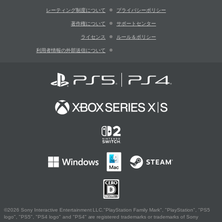
レーティング制度について
プライバシーポリシー
著作権について
サポートセンター
ライセンス
ルール＆ポリシー
利用者情報の外部送信について
©2026 Sony Interactive Entertainment LLC."PlayStation Family Mark", "PlayStation", "PS5
logo", "PS5", "PS4 logo" and "PS4" are registered trademarks or trademarks of Sony