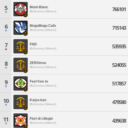
5
Mont-Blanc
766101
Zeromus [Meteor]
6
MoguMogu Cafe
715143
Zeromus [Meteor]
7
FND
535935
Zeromus [Meteor]
8
ZEROmus
524055
Zeromus [Meteor]
9
Feel free to
517857
Zeromus [Meteor]
10
Kaiyu-kan
479580
Zeromus [Meteor]
11
Fiori di ciliegio
439638
Zeromus [Meteor]