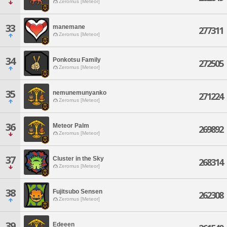
Zeromus [Meteor]
33
manemane
277311
Zeromus [Meteor]
34
Ponkotsu Family
272505
Zeromus [Meteor]
35
nemunemunyanko
271224
Zeromus [Meteor]
36
Meteor Palm
269892
Zeromus [Meteor]
37
Cluster in the Sky
268314
Zeromus [Meteor]
38
Fujitsubo Sensen
262308
Zeromus [Meteor]
39
Edeeen