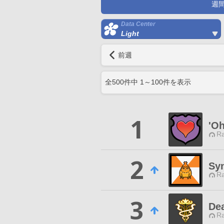
週
Data Center
Light
前週
全
500
件中
1
～
100
件を表示
1
'Oh
Ra
2
Sy
Ra
3
De
Ra