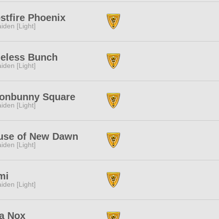
stfire Phoenix
iden [Light]
ueless Bunch
iden [Light]
onbunny Square
iden [Light]
use of New Dawn
iden [Light]
mi
iden [Light]
ra Nox