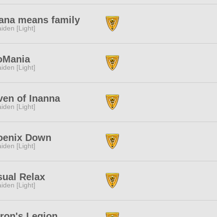
ana means family
iden [Light]
oMania
iden [Light]
en of Inanna
iden [Light]
oenix Down
iden [Light]
ual Relax
iden [Light]
ron's Legion