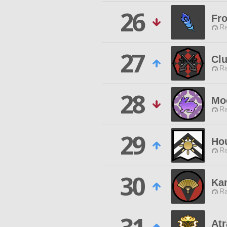
26
Fro
Ra
27
Cl
Ra
28
Mo
Ra
29
Ho
Ra
30
Ka
Ra
At