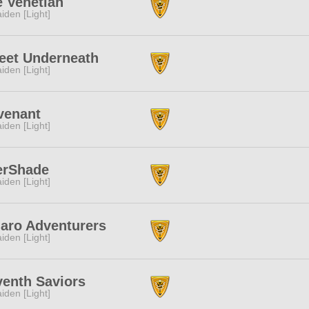
 Venetian
iden [Light]
eet Underneath
iden [Light]
venant
iden [Light]
erShade
iden [Light]
aro Adventurers
iden [Light]
enth Saviors
iden [Light]