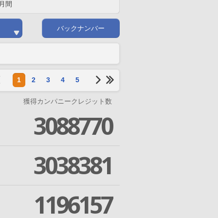
月間
バックナンバー
1
2
3
4
5
獲得カンパニークレジット数
3088770
3038381
1196157