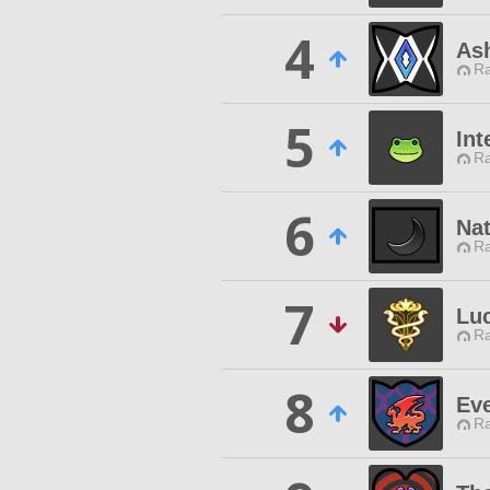
4
As
Ra
5
Int
Ra
6
Nat
Ra
7
Luc
Ra
8
Ev
Ra