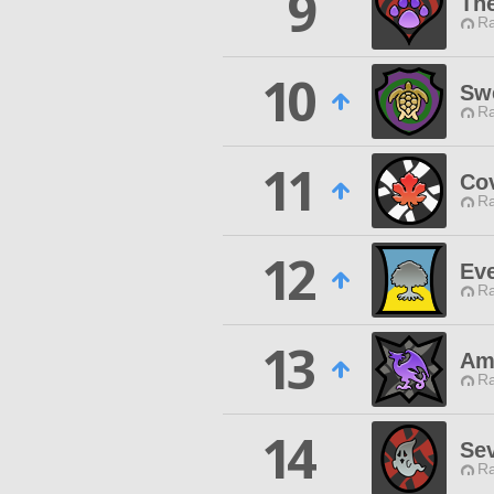
9
The
Ra
10
Sw
Ra
11
Co
Ra
12
Ev
Ra
13
Am
Ra
14
Sev
Ra