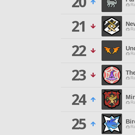
20
Ra
21
Ne
Ra
22
Un
Ra
23
Th
Ra
24
Mi
Ra
25
Bi
Ra