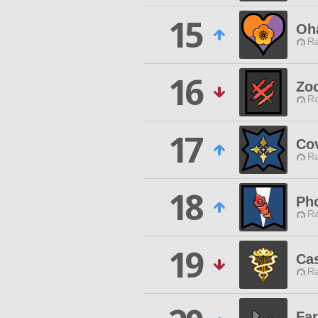
15
Oh
Ra
16
Zo
Ra
17
Cov
Ra
18
Ph
Ra
19
Cas
Ra
Far