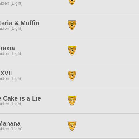
iden [Light]
eria & Muffin
iden [Light]
raxia
iden [Light]
XVII
iden [Light]
 Cake is a Lie
iden [Light]
Manana
iden [Light]