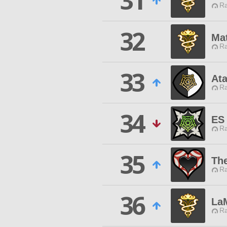
31
Ra
32
Mat
Ra
33
Ata
Ra
34
ES 
Ra
35
The
Ra
36
La
Ra