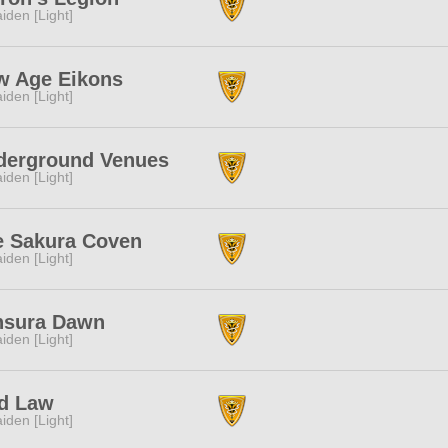
iden [Light]
w Age Eikons
iden [Light]
derground Venues
iden [Light]
e Sakura Coven
iden [Light]
nsura Dawn
iden [Light]
rd Law
iden [Light]