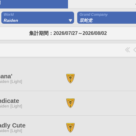
間
World
Grand Company
Raiden
双蛇党
集計期間：2026/07/27～2026/08/02
ana'
iden [Light]
ndicate
iden [Light]
adly Cute
iden [Light]