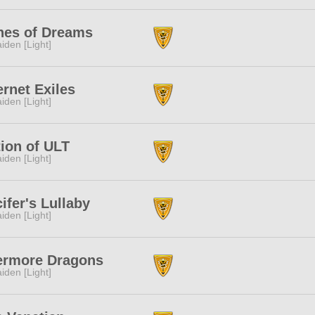
hes of Dreams
iden [Light]
ernet Exiles
iden [Light]
ion of ULT
iden [Light]
ifer's Lullaby
iden [Light]
ermore Dragons
iden [Light]