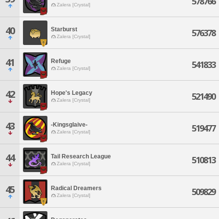
578766
Zalera [Crystal]
40
Starburst
576378
Zalera [Crystal]
41
Refuge
541833
Zalera [Crystal]
42
Hope's Legacy
521490
Zalera [Crystal]
43
-Kingsglaive-
519477
Zalera [Crystal]
44
Tail Research League
510813
Zalera [Crystal]
45
Radical Dreamers
509829
Zalera [Crystal]