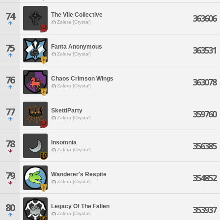
74
The Vile Collective
363606
Zalera [Crystal]
75
Fanta Anonymous
363531
Zalera [Crystal]
76
Chaos Crimson Wings
363078
Zalera [Crystal]
77
SkettiParty
359760
Zalera [Crystal]
78
Insomnia
356385
Zalera [Crystal]
79
Wanderer's Respite
354852
Zalera [Crystal]
80
Legacy Of The Fallen
353937
Zalera [Crystal]