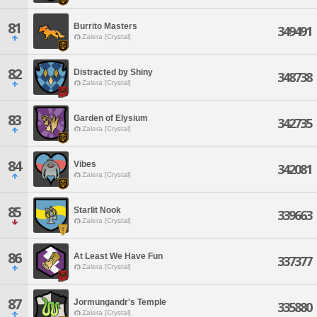
81
Burrito Masters
349491
Zalera [Crystal]
82
Distracted by Shiny
348738
Zalera [Crystal]
83
Garden of Elysium
342735
Zalera [Crystal]
84
Vibes
342081
Zalera [Crystal]
85
Starlit Nook
339663
Zalera [Crystal]
86
At Least We Have Fun
337377
Zalera [Crystal]
87
Jormungandr's Temple
335880
Zalera [Crystal]