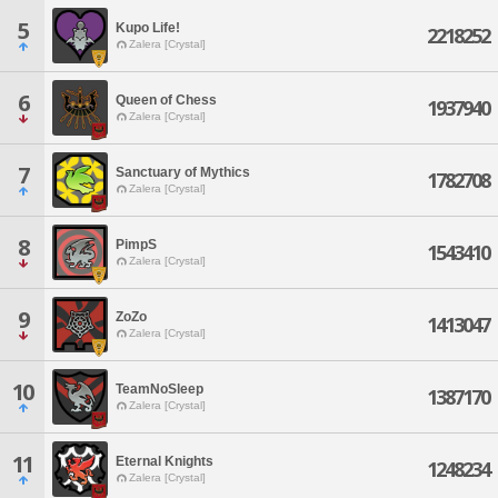
5
Kupo Life!
2218252
Zalera [Crystal]
6
Queen of Chess
1937940
Zalera [Crystal]
7
Sanctuary of Mythics
1782708
Zalera [Crystal]
8
PimpS
1543410
Zalera [Crystal]
9
ZoZo
1413047
Zalera [Crystal]
10
TeamNoSleep
1387170
Zalera [Crystal]
11
Eternal Knights
1248234
Zalera [Crystal]