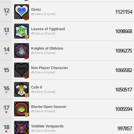
12
Gemz
1121154
Zalera [Crystal]
13
Leaves of Yggdrasil
1098668
Zalera [Crystal]
14
Knights of Oblivion
1096275
Zalera [Crystal]
Non Player Character
15
1066582
Zalera [Crystal]
16
Cafe 6
1050517
Zalera [Crystal]
17
Blorbo Open Season
1005594
Zalera [Crystal]
18
Voidtide Vanguards
997857
Zalera [Crystal]