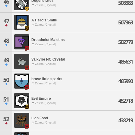
46
Degenerates
508383
Zalera [Crystal]
47
A Hero's Smile
507363
Zalera [Crystal]
48
Dreadmist Maidens
502779
Zalera [Crystal]
49
Valkyrie NC Crystal
485631
Zalera [Crystal]
50
brave little sparks
465990
Zalera [Crystal]
51
Evil Empire
452718
Zalera [Crystal]
52
Lich Food
438219
Zalera [Crystal]