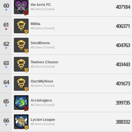
60
the keris FC
407184
Zalera [Crystal]
61
Militia
406371
Zalera [Crystal]
62
SmolBeens
404763
Zalera [Crystal]
63
Twelves Chosen
403443
Zalera [Crystal]
64
OuchMyNose
401673
Zalera [Crystal]
65
ArchAnglers
399735
Zalera [Crystal]
66
Lycian League
388332
Zalera [Crystal]