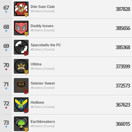
67
Dim Sum Club
387828
Zalera [Crystal]
68
Daddy Issues
385656
Zalera [Crystal]
69
Spaceballs the FC
385368
Zalera [Crystal]
70
Ultima
373599
Zalera [Crystal]
71
Sinister Sweet
372573
Zalera [Crystal]
72
Hellions
367623
Zalera [Crystal]
73
Earthbreakers
366015
Zalera [Crystal]