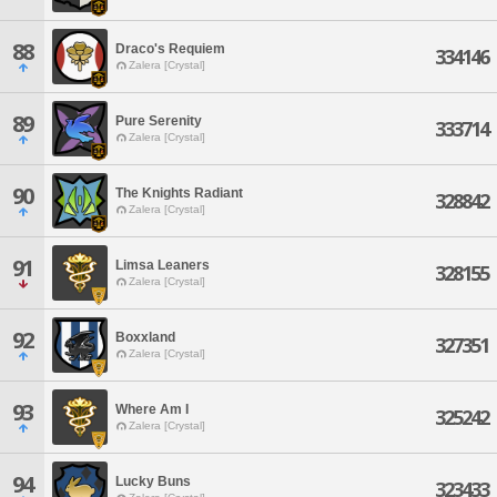
88
Draco's Requiem
334146
Zalera [Crystal]
89
Pure Serenity
333714
Zalera [Crystal]
90
The Knights Radiant
328842
Zalera [Crystal]
91
Limsa Leaners
328155
Zalera [Crystal]
92
Boxxland
327351
Zalera [Crystal]
93
Where Am I
325242
Zalera [Crystal]
94
Lucky Buns
323433