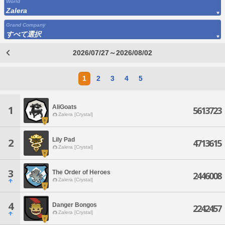
World
Zalera
Grand Company
すべて選択
2026/07/27～2026/08/02
1
2
3
4
5
AliGoats
1
5613723
Zalera [Crystal]
Lily Pad
2
4713615
Zalera [Crystal]
3
The Order of Heroes
2446008
Zalera [Crystal]
4
Danger Bongos
2242457
Zalera [Crystal]