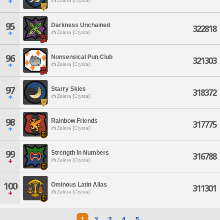
Zalera [Crystal]
95
Darkness Unchained
322818
Zalera [Crystal]
96
Nonsensical Pun Club
321303
Zalera [Crystal]
97
Starry Skies
318372
Zalera [Crystal]
98
Rainbow Friends
317775
Zalera [Crystal]
99
Strength In Numbers
316788
Zalera [Crystal]
100
Ominous Latin Alias
311301
Zalera [Crystal]
1
2
3
4
5