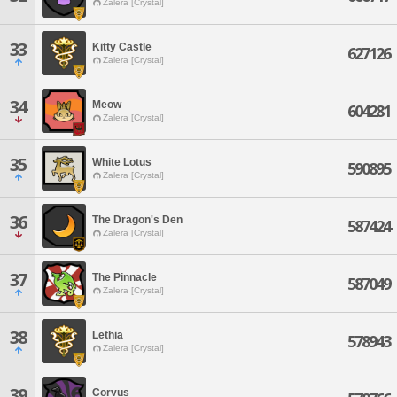
Zalera [Crystal]
33
Kitty Castle
627126
Zalera [Crystal]
34
Meow
604281
Zalera [Crystal]
35
White Lotus
590895
Zalera [Crystal]
36
The Dragon's Den
587424
Zalera [Crystal]
37
The Pinnacle
587049
Zalera [Crystal]
38
Lethia
578943
Zalera [Crystal]
39
Corvus