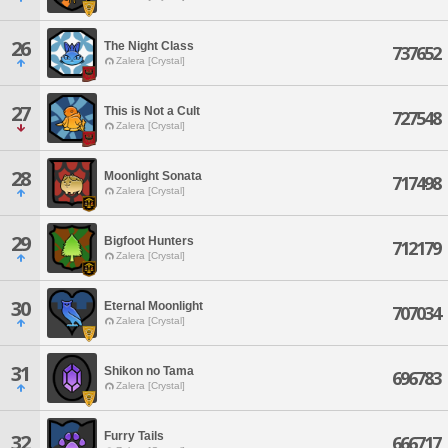
26
The Night Class
737652
Zalera [Crystal]
27
This is Not a Cult
727548
Zalera [Crystal]
28
Moonlight Sonata
717498
Zalera [Crystal]
29
Bigfoot Hunters
712179
Zalera [Crystal]
30
Eternal Moonlight
707034
Zalera [Crystal]
31
Shikon no Tama
696783
Zalera [Crystal]
Furry Tails
32
666717