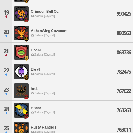
19
Crimson Bull Co.
990426
Zalera [Crystal]
20
AshenWing Covenant
880563
Zalera [Crystal]
21
Hoshi
863736
Zalera [Crystal]
22
Elev8
782475
Zalera [Crystal]
23
hrdt
767622
Zalera [Crystal]
24
Honor
763263
Zalera [Crystal]
25
Rusty Rangers
763011
Zalera [Crystal]