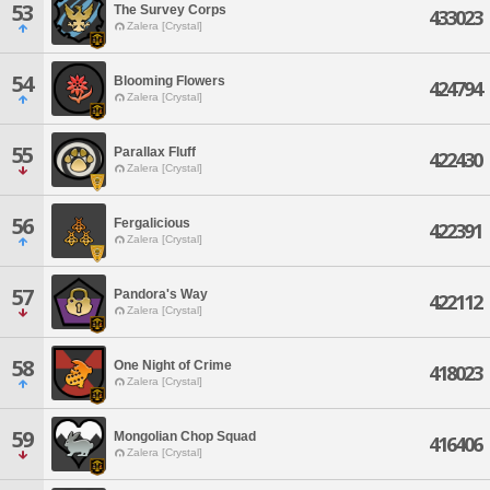
53
The Survey Corps
433023
Zalera [Crystal]
54
Blooming Flowers
424794
Zalera [Crystal]
55
Parallax Fluff
422430
Zalera [Crystal]
56
Fergalicious
422391
Zalera [Crystal]
57
Pandora's Way
422112
Zalera [Crystal]
58
One Night of Crime
418023
Zalera [Crystal]
59
Mongolian Chop Squad
416406
Zalera [Crystal]