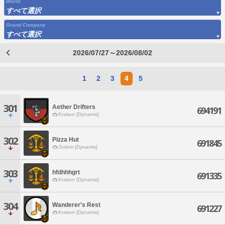
World
すべて選択
Grand Company
すべて選択
2026/07/27～2026/08/02
1
2
3
4
5
301
Aether Drifters
694191
Kraken [Dynamis]
302
Pizza Hut
691845
Golem [Dynamis]
303
hfdhhhgrt
691335
Kraken [Dynamis]
304
Wanderer's Rest
691227
Kraken [Dynamis]