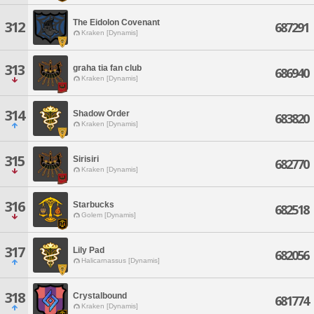
The Eidolon Covenant
312
687291
Kraken [Dynamis]
313
graha tia fan club
686940
Kraken [Dynamis]
314
Shadow Order
683820
Kraken [Dynamis]
315
Sirisiri
682770
Kraken [Dynamis]
316
Starbucks
682518
Golem [Dynamis]
317
Lily Pad
682056
Halicarnassus [Dynamis]
318
Crystalbound
681774
Kraken [Dynamis]