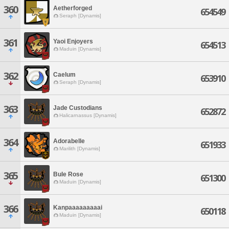
360
Aetherforged
654549
Seraph [Dynamis]
361
Yaoi Enjoyers
654513
Maduin [Dynamis]
362
Caelum
653910
Seraph [Dynamis]
363
Jade Custodians
652872
Halicarnassus [Dynamis]
364
Adorabelle
651933
Marilith [Dynamis]
365
Bule Rose
651300
Maduin [Dynamis]
366
Kanpaaaaaaaaai
650118
Maduin [Dynamis]