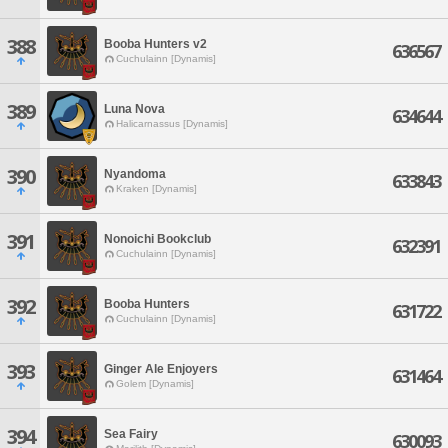
388
Booba Hunters v2
636567
Cuchulainn [Dynamis]
389
Luna Nova
634644
Halicarnassus [Dynamis]
390
Nyandoma
633843
Kraken [Dynamis]
391
Nonoichi Bookclub
632391
Cuchulainn [Dynamis]
392
Booba Hunters
631722
Cuchulainn [Dynamis]
393
Ginger Ale Enjoyers
631464
Golem [Dynamis]
394
Sea Fairy
630093