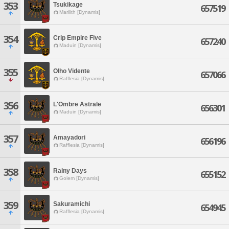
353
Tsukikage
657519
Marilith [Dynamis]
354
Crip Empire Five
657240
Maduin [Dynamis]
355
Olho Vidente
657066
Rafflesia [Dynamis]
356
L'Ombre Astrale
656301
Maduin [Dynamis]
357
Amayadori
656196
Rafflesia [Dynamis]
358
Rainy Days
655152
Golem [Dynamis]
359
Sakuramichi
654945
Rafflesia [Dynamis]