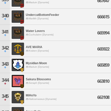
667647
Maduin [Dynamis]
340
UndercutBottomFeeder
666615
Marilith [Dynamis]
341
Water Lovers
665994
Cuchulainn [Dynamis]
342
AVE MARIA
665922
Kraken [Dynamis]
343
Mysidian Moon
665859
Maduin [Dynamis]
344
Sakura Blossoms
663810
Seraph [Dynamis]
345
MiHoYo
663108
Halicarnassus [Dynamis]