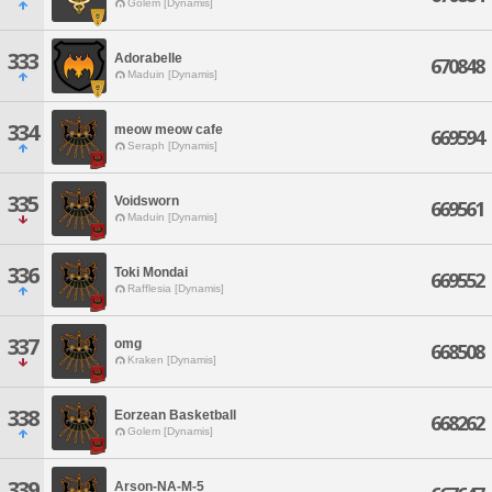
Golem [Dynamis]
333
Adorabelle
670848
Maduin [Dynamis]
334
meow meow cafe
669594
Seraph [Dynamis]
335
Voidsworn
669561
Maduin [Dynamis]
336
Toki Mondai
669552
Rafflesia [Dynamis]
337
omg
668508
Kraken [Dynamis]
338
Eorzean Basketball
668262
Golem [Dynamis]
339
Arson-NA-M-5