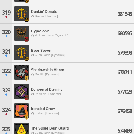
319
Dunkin' Donuts
681345
Golem [Dynamis]
320
HypaSonic
680595
Halicarnassus [Dynamis]
321
Beer Seven
679398
Cuchulainn [Dynamis]
322
Shadowplain Manor
678711
Marilith [Dynamis]
323
Echoes of Eternity
677028
Rafflesia [Dynamis]
324
Ironclad Crew
676458
Kraken [Dynamis]
325
The Super Best Guard
674493
Cuchulainn [Dynamis]