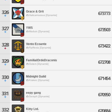
326
Grace & Grit
673773
Halicarnassus [Dynamis]
327
YWS
673503
Maduin [Dynamis]
328
Vento Ecoante
673422
Rafflesia [Dynamis]
329
FamilialOrdoDraconis
672708
Golem [Dynamis]
330
Midnight Guild
671454
Kraken [Dynamis]
331
eepy gang
670950
Seraph [Dynamis]
332
Kitty Ltd.
670884