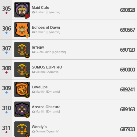
305
Maid Cafe
690828
Kraken [Dynamis]
306
Echoes of Dawn
690567
Kraken [Dynamis]
307
brfeqw
690120
Cuchulainn [Dynamis]
308
SOMOS EUPHRO
690000
Golem [Dynamis]
309
LoveLips
689241
Marilith [Dynamis]
310
Arcana Obscura
689163
Marilith [Dynamis]
311
Wendy's
687933
Golem [Dynamis]