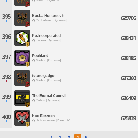
Marilith [Dynamis]
395
Booba Hunters v5
629706
Cuchulainn [Dynamis]
396
Re:Incorporated
628431
Kraken [Dynamis]
397
Poohland
628185
Maduin [Dynamis]
398
future gadget
627360
Maduin [Dynamis]
399
The Eternal Council
626409
Golem [Dynamis]
400
Neo Eorzeon
625839
Halicarnassus [Dynamis]
1
2
3
4
5