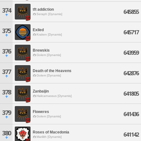
374
tft addiction
645855
Seraph [Dynamis]
375
Exiled
645717
Kraken [Dynamis]
376
Brewskis
643959
Golem [Dynamis]
377
Death of the Heavens
642876
Golem [Dynamis]
378
Zanbaijin
641805
Halicarnassus [Dynamis]
379
Floweres
641436
Golem [Dynamis]
380
Roses of Macedonia
641142
Marilith [Dynamis]