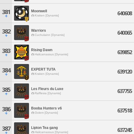
381
Moonwell
640608
Kraken [Dynamis]
382
Warriors
640065
Cuchulainn [Dynamis]
383
Rising Dawn
639852
Halicarnassus [Dynamis]
384
EXPERT TUTA
639120
Kraken [Dynamis]
385
Les Fleurs du Luxe
637755
Rafflesia [Dynamis]
386
Booba Hunters v6
637518
Golem [Dynamis]
387
Lipton Tea gang
637245
Halicarnassus [Dynamis]