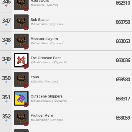
346
AzureDolls
662310
Kraken [Dynamis]
347
Sub Space
660759
Cuchulainn [Dynamis]
348
Monster slayers
660063
Cuchulainn [Dynamis]
349
The Crimson Pact
660036
Halicarnassus [Dynamis]
350
Yono
659580
Marilith [Dynamis]
351
Cutscene Skippers
658317
Halicarnassus [Dynamis]
352
Frutiger Aero
658059
Cuchulainn [Dynamis]