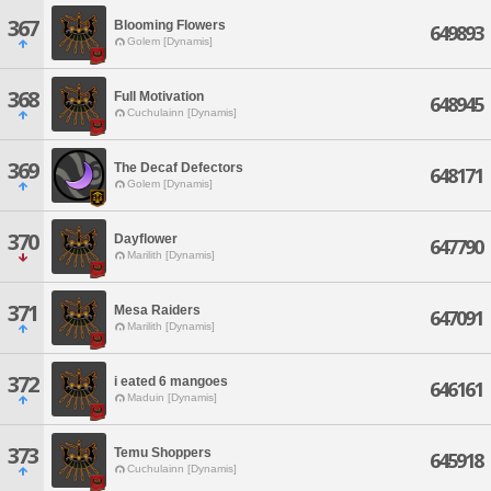
367
Blooming Flowers
649893
Golem [Dynamis]
368
Full Motivation
648945
Cuchulainn [Dynamis]
369
The Decaf Defectors
648171
Golem [Dynamis]
370
Dayflower
647790
Marilith [Dynamis]
371
Mesa Raiders
647091
Marilith [Dynamis]
372
i eated 6 mangoes
646161
Maduin [Dynamis]
373
Temu Shoppers
645918
Cuchulainn [Dynamis]