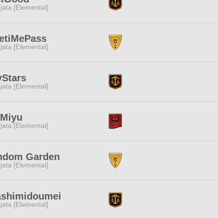
jata [Elemental]
etiMePass
jata [Elemental]
yStars
jata [Elemental]
.Miyu
jata [Elemental]
ndom Garden
jata [Elemental]
ashimidoumei
jata [Elemental]