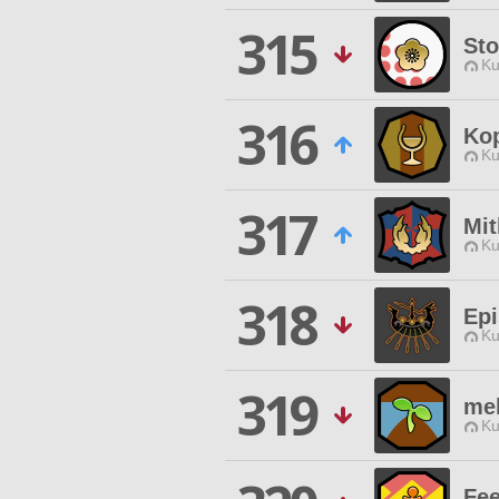
315
St
Ku
316
Ko
Ku
317
Mi
Ku
318
Ep
Ku
319
me
Ku
Fe