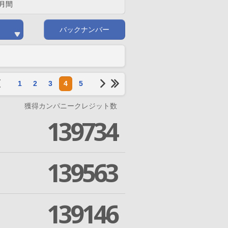
月間
バックナンバー
1
2
3
4
5
獲得カンパニークレジット数
139734
139563
139146