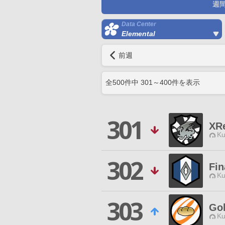
週
Data Center
Elemental
前週
全
500
件中
301
～
400
件を表示
301
XR
Ku
302
Fin
Ku
303
Go
Ku