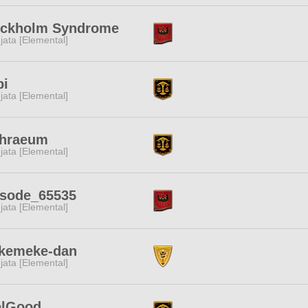
ockholm Syndrome
jata [Elemental]
pi
jata [Elemental]
thraeum
jata [Elemental]
isode_65535
jata [Elemental]
kemeke-dan
jata [Elemental]
elGood