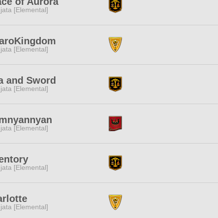
ce of Aurora
jata [Elemental]
garoKingdom
jata [Elemental]
a and Sword
jata [Elemental]
amnyannyan
jata [Elemental]
entory
jata [Elemental]
rlotte
jata [Elemental]