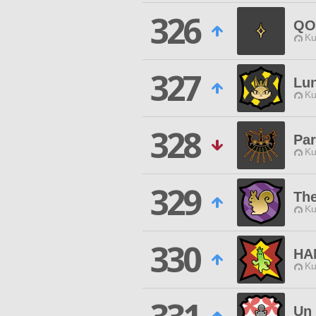
326
QO
Ku
327
Lu
Ku
328
Par
Ku
329
The
Ku
330
HA
Ku
Un 