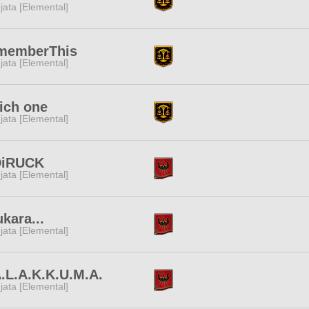
jata [Elemental]
memberThis
jata [Elemental]
ich one
jata [Elemental]
DiRUCK
jata [Elemental]
kara...
jata [Elemental]
.L.A.K.K.U.M.A.
jata [Elemental]