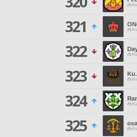
320
Ku
321
ON
Ku
322
Da
Ku
323
Ku
Ku
324
Ra
Ku
325
os
Ku