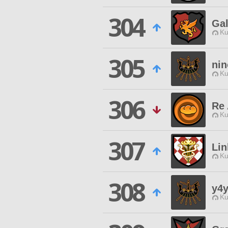
304
Ga
Ku
305
nin
Ku
306
Re
Ku
307
Lin
Ku
308
y4
Ku