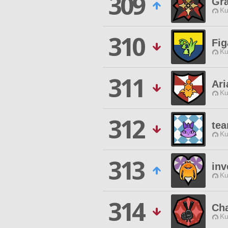
309
Gra
Ku
310
Fi
Ku
311
Ari
Ku
312
te
Ku
313
inv
Ku
314
Cha
Ku