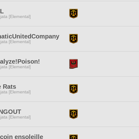
L
jata [Elemental]
naticUnitedCompany
jata [Elemental]
alyze!Poison!
jata [Elemental]
 Rats
jata [Elemental]
NGOUT
jata [Elemental]
coin ensoleille