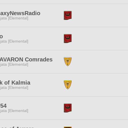
laxyNewsRadio
jata [Elemental]
o
jata [Elemental]
 AVARON Comrades
jata [Elemental]
k of Kalmia
jata [Elemental]
y54
jata [Elemental]