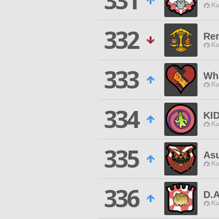
331
Ku
332
Re
Ku
333
Wh
Ku
334
KI
Ku
335
Asu
Ku
336
D.A
Ku