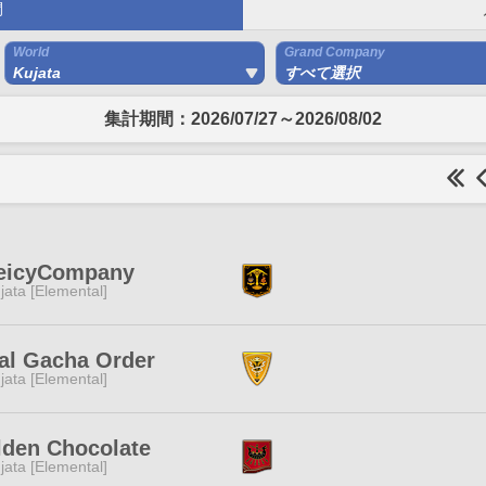
間
World
Grand Company
Kujata
すべて選択
集計期間：2026/07/27～2026/08/02
eicyCompany
jata [Elemental]
al Gacha Order
jata [Elemental]
lden Chocolate
jata [Elemental]