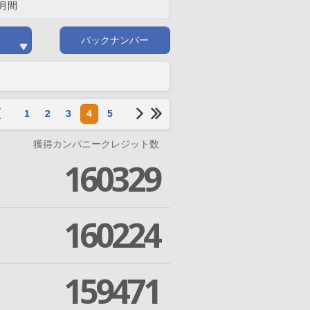
月間
バックナンバー
1
2
3
4
5
獲得カンパニークレジット数
160329
160224
159471