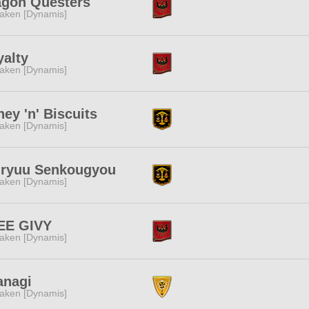
agon Questers
aken [Dynamis]
alty
aken [Dynamis]
ey 'n' Biscuits
aken [Dynamis]
nryuu Senkougyou
aken [Dynamis]
EE GIVY
aken [Dynamis]
anagi
aken [Dynamis]