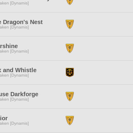
aken [Dynamis]
 Dragon's Nest
aken [Dynamis]
rshine
aken [Dynamis]
 and Whistle
aken [Dynamis]
use Darkforge
aken [Dynamis]
ior
aken [Dynamis]