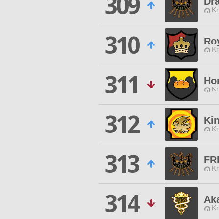
309
Dr
Kr
310
Roy
Kr
311
Hon
Kr
312
Ki
Kr
313
FR
Kr
314
Ak
Kr