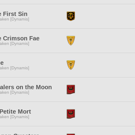
 First Sin
aken [Dynamis]
e Crimson Fae
aken [Dynamis]
le
aken [Dynamis]
alers on the Moon
aken [Dynamis]
Petite Mort
aken [Dynamis]