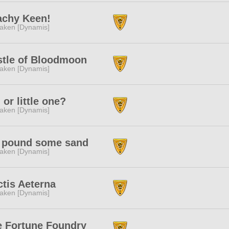
achy Keen!
aken [Dynamis]
stle of Bloodmoon
aken [Dynamis]
 or little one?
aken [Dynamis]
 pound some sand
aken [Dynamis]
tis Aeterna
aken [Dynamis]
e Fortune Foundry