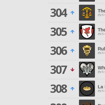
304
The
Kr
305
Th
Kr
306
Ru
Kr
307
Wh
Kr
308
La 
Kr