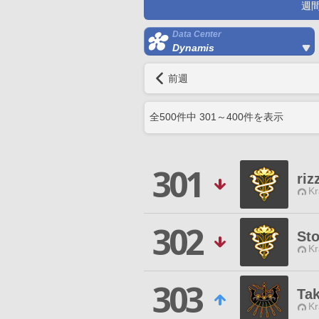
週
Data Center
Dynamis
前週
全
500
件中
301
～
400
件を表示
301
riz
Kr
302
Sto
Kr
303
Ta
Kr