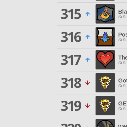
315
Bl
Kr
316
Po
Kr
317
Th
Kr
318
Go
Kr
319
GE
Kr
we