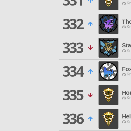
331
Kr
332
The
Kr
333
Sta
Kr
334
Fox
Kr
335
Ho
Kr
336
Hel
Kr