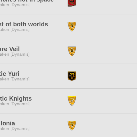
aken [Dynamis]
t of both worlds
aken [Dynamis]
re Veil
aken [Dynamis]
ic Yuri
aken [Dynamis]
tic Knights
aken [Dynamis]
lonia
aken [Dynamis]