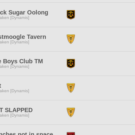
ack Sugar Oolong
aken [Dynamis]
stmoogle Tavern
aken [Dynamis]
e Boys Club TM
aken [Dynamis]
t
aken [Dynamis]
T SLAPPED
aken [Dynamis]
nches not in space