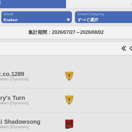
間
World
Grand Company
Kraken
すべて選択
集計期間：2026/07/27～2026/08/02
z.co.1289
aken [Dynamis]
ry's Turn
aken [Dynamis]
ki Shadowsong
aken [Dynamis]