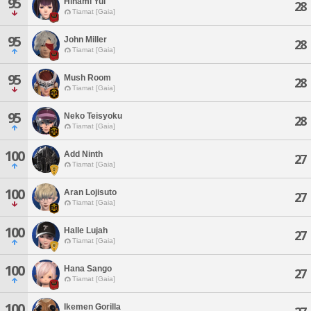
95
Hinami Yui
28
Tiamat [Gaia]
95
John Miller
28
Tiamat [Gaia]
95
Mush Room
28
Tiamat [Gaia]
95
Neko Teisyoku
28
Tiamat [Gaia]
100
Add Ninth
27
Tiamat [Gaia]
100
Aran Lojisuto
27
Tiamat [Gaia]
100
Halle Lujah
27
Tiamat [Gaia]
100
Hana Sango
27
Tiamat [Gaia]
100
Ikemen Gorilla