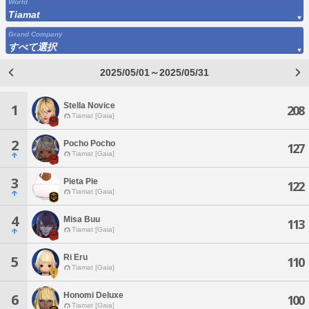
World
Tiamat
Grand Company
すべて選択
2025/05/01～2025/05/31
Stella Novice
1
208
Tiamat [Gaia]
2
Pocho Pocho
127
Tiamat [Gaia]
3
Pieta Pie
122
Tiamat [Gaia]
4
Misa Buu
113
Tiamat [Gaia]
Ri Eru
5
110
Tiamat [Gaia]
Honomi Deluxe
6
100
Tiamat [Gaia]