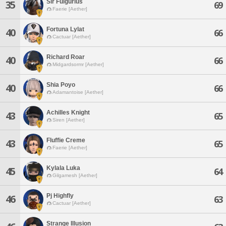
Sir Fulgurius
35
69
Faerie [Aether]
Fortuna Lylat
40
66
Cactuar [Aether]
Richard Roar
40
66
Midgardsormr [Aether]
Shia Poyo
40
66
Adamantoise [Aether]
Achilles Knight
43
65
Siren [Aether]
Fluffie Creme
43
65
Faerie [Aether]
Kylala Luka
45
64
Gilgamesh [Aether]
Pj Highfly
46
63
Cactuar [Aether]
Strange Illusion