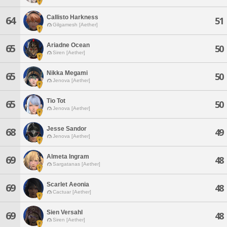
Callisto Harkness
64
51
Gilgamesh [Aether]
Ariadne Ocean
65
50
Siren [Aether]
Nikka Megami
65
50
Jenova [Aether]
Tio Tot
65
50
Jenova [Aether]
Jesse Sandor
68
49
Jenova [Aether]
Almeta Ingram
69
48
Sargatanas [Aether]
Scarlet Aeonia
69
48
Cactuar [Aether]
Sien Versahl
69
48
Siren [Aether]