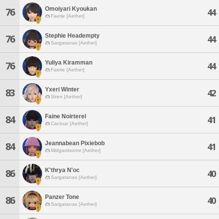
Omoiyari Kyoukan
76
44
Faerie [Aether]
Stephie Headempty
76
44
Sargatanas [Aether]
Yuliya Kiramman
76
44
Faerie [Aether]
Yxeri Winter
83
42
Siren [Aether]
Faine Noirterel
84
41
Cactuar [Aether]
Jeannabean Pixiebob
84
41
Midgardsormr [Aether]
K'thrya N'oc
86
40
Sargatanas [Aether]
Panzer Tone
86
40
Sargatanas [Aether]