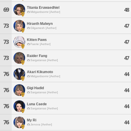
Titania Eruwaedhiel
69
48
Midgardsormr [Aether]
Hiraeth Malwyn
73
47
Gilgamesh [Aether]
Kitten Paws
73
47
Faerie [Aether]
Raider Fang
73
47
Sargatanas [Aether]
Akari Kikumoto
76
44
Midgardsormr [Aether]
Gigi Hadid
76
44
Sargatanas [Aether]
Luna Caede
76
44
Sargatanas [Aether]
My Ri
76
44
Jenova [Aether]