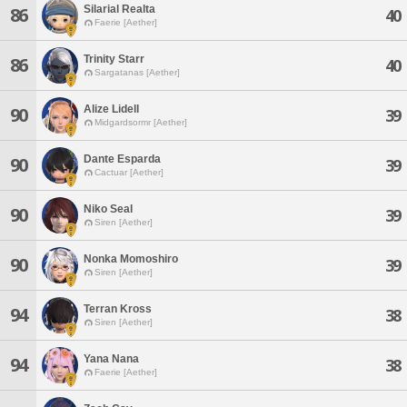
Silarial Realta
86
40
Faerie [Aether]
Trinity Starr
86
40
Sargatanas [Aether]
Alize Lidell
90
39
Midgardsormr [Aether]
Dante Esparda
90
39
Cactuar [Aether]
Niko Seal
90
39
Siren [Aether]
Nonka Momoshiro
90
39
Siren [Aether]
Terran Kross
94
38
Siren [Aether]
Yana Nana
94
38
Faerie [Aether]