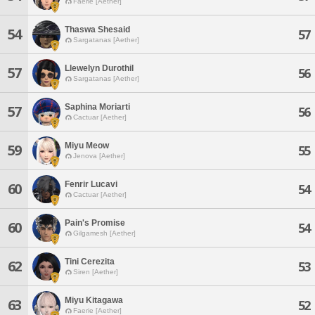
Faerie [Aether]
Thaswa Shesaid
54
57
Sargatanas [Aether]
Llewelyn Durothil
57
56
Sargatanas [Aether]
Saphina Moriarti
57
56
Cactuar [Aether]
Miyu Meow
59
55
Jenova [Aether]
Fenrir Lucavi
60
54
Cactuar [Aether]
Pain's Promise
60
54
Gilgamesh [Aether]
Tini Cerezita
62
53
Siren [Aether]
Miyu Kitagawa
63
52
Faerie [Aether]