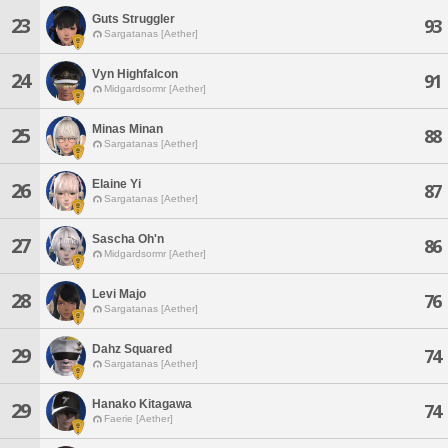
Guts Struggler
23
93
Sargatanas [Aether]
Vyn Highfalcon
24
91
Midgardsormr [Aether]
Minas Minan
25
88
Sargatanas [Aether]
Elaine Yi
26
87
Sargatanas [Aether]
Sascha Oh'n
27
86
Midgardsormr [Aether]
Levi Majo
28
76
Sargatanas [Aether]
Dahz Squared
29
74
Sargatanas [Aether]
Hanako Kitagawa
29
74
Faerie [Aether]