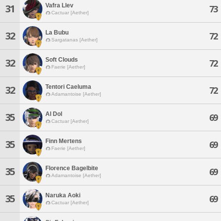
Vafra Llev
31
73
Cactuar [Aether]
La Bubu
32
72
Sargatanas [Aether]
Soft Clouds
32
72
Faerie [Aether]
Tentori Caeluma
32
72
Adamantoise [Aether]
Al Dol
35
69
Cactuar [Aether]
Finn Mertens
35
69
Faerie [Aether]
Florence Bagelbite
35
69
Adamantoise [Aether]
Naruka Aoki
35
69
Cactuar [Aether]