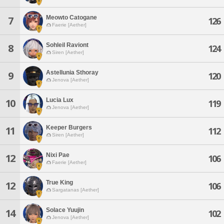
Meowto Catogane
7
126
Faerie [Aether]
Sohleil Raviont
8
124
Siren [Aether]
Astellunia Sthoray
9
120
Jenova [Aether]
Lucia Lux
10
119
Jenova [Aether]
Keeper Burgers
11
112
Siren [Aether]
Nixi Pae
12
106
Faerie [Aether]
True King
12
106
Sargatanas [Aether]
Solace Yuujin
14
102
Jenova [Aether]