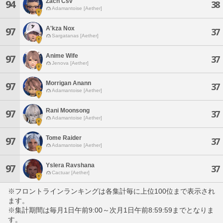
Zach Csv
94
38
Adamantoise [Aether]
A'kza Nox
97
37
Sargatanas [Aether]
Anime Wife
97
37
Jenova [Aether]
Morrigan Anann
97
37
Adamantoise [Aether]
Rani Moonsong
97
37
Adamantoise [Aether]
Tome Raider
97
37
Adamantoise [Aether]
Yslera Ravshana
97
37
Cactuar [Aether]
※フロントラインランキングは各集計毎に上位100位まで表示され
ます。
※集計期間は毎月1日午前9:00～次月1日午前8:59:59までとなりま
す。