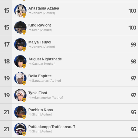
Anastasia Azalea
15
100
Jenova [Aether]
King Raviont
15
100
Siren [Aether]
Maiya Tsuyoi
17
99
Jenova [Aether]
August Nightshade
18
98
Cactuar [Aether]
Bella Espirite
19
97
Sargatanas [Aether]
Tynie Floof
19
97
Adamantoise [Aether]
Puchitto Kona
21
95
Siren [Aether]
Puffaalumpp Trufflesnstuff
21
95
Siren [Aether]