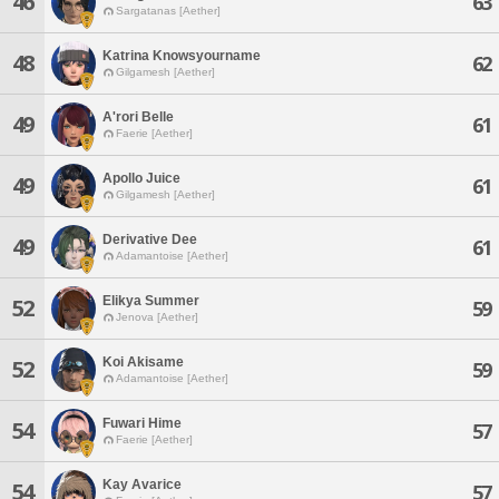
46
63
Sargatanas [Aether]
Katrina Knowsyourname
48
62
Gilgamesh [Aether]
A'rori Belle
49
61
Faerie [Aether]
Apollo Juice
49
61
Gilgamesh [Aether]
Derivative Dee
49
61
Adamantoise [Aether]
Elikya Summer
52
59
Jenova [Aether]
Koi Akisame
52
59
Adamantoise [Aether]
Fuwari Hime
54
57
Faerie [Aether]
Kay Avarice
54
57