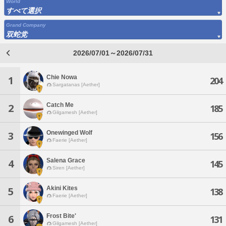
World
すべて選択
Grand Company
双蛇党
2026/07/01～2026/07/31
Chie Nowa
1
204
Sargatanas [Aether]
Catch Me
2
185
Gilgamesh [Aether]
Onewinged Wolf
3
156
Faerie [Aether]
Salena Grace
4
145
Siren [Aether]
Akini Kites
5
138
Faerie [Aether]
Frost Bite'
6
131
Gilgamesh [Aether]