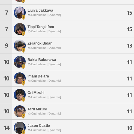
Liun'a Jakkaya
7
15
Cuchulainn [Dynamis]
Tippi Tanglefoot
7
15
Cuchulainn [Dynamis]
Zeranox Bidan
9
13
Cuchulainn [Dynamis]
Bakla Bakunawa
10
11
Cuchulainn [Dynamis]
Imani Delara
10
11
Cuchulainn [Dynamis]
Ori Mizuhi
10
11
Cuchulainn [Dynamis]
Teru Mizuhi
10
11
Cuchulainn [Dynamis]
Jason Castle
14
10
Cuchulainn [Dynamis]