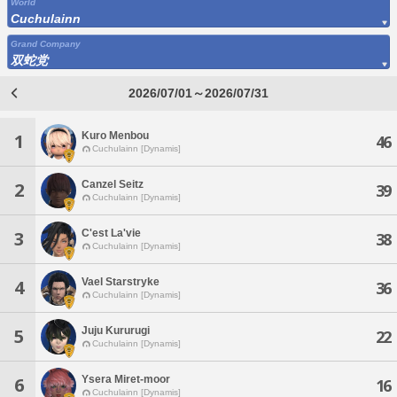
World
Cuchulainn
Grand Company
双蛇党
2026/07/01～2026/07/31
Kuro Menbou
1
46
Cuchulainn [Dynamis]
Canzel Seitz
2
39
Cuchulainn [Dynamis]
C'est La'vie
3
38
Cuchulainn [Dynamis]
Vael Starstryke
4
36
Cuchulainn [Dynamis]
Juju Kururugi
5
22
Cuchulainn [Dynamis]
Ysera Miret-moor
6
16
Cuchulainn [Dynamis]