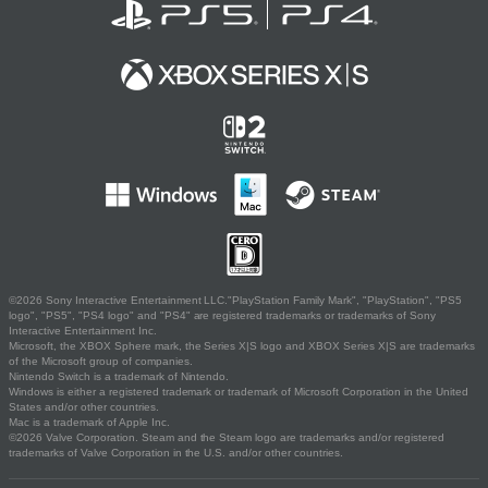
©2026 Sony Interactive Entertainment LLC."PlayStation Family Mark", "PlayStation", "PS5
logo", "PS5", "PS4 logo" and "PS4" are registered trademarks or trademarks of Sony
Interactive Entertainment Inc.
Microsoft, the XBOX Sphere mark, the Series X|S logo and XBOX Series X|S are trademarks
of the Microsoft group of companies.
Nintendo Switch is a trademark of Nintendo.
Windows is either a registered trademark or trademark of Microsoft Corporation in the United
States and/or other countries.
Mac is a trademark of Apple Inc.
©2026 Valve Corporation. Steam and the Steam logo are trademarks and/or registered
trademarks of Valve Corporation in the U.S. and/or other countries.