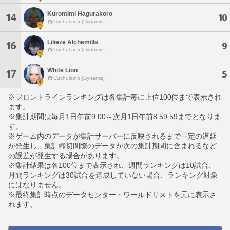
Kuromimi Hagurakoro
14
10
Cuchulainn [Dynamis]
Lilieze Alchemilla
16
9
Cuchulainn [Dynamis]
White Lion
17
5
Cuchulainn [Dynamis]
※フロントラインランキングは各集計毎に上位100位まで表示され
ます。
※集計期間は毎月1日午前9:00～次月1日午前8:59:59までとなりま
す。
※ゲーム内のデータが集計サーバーに反映されるまで一定の遅延
が発生し、集計締切間際のデータが次の集計期間に含まれるなど
の誤差が発生する場合があります。
※集計結果は各100位まで表示され、週間ランキングは10試合、
月間ランキングは30試合を達成していない場合、ランキング対象
にはなりません。
※最終集計時点のデータセンター・ワールドリストを元に表示さ
れます。