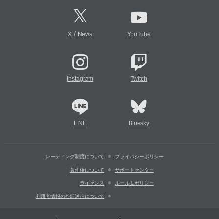
/
X
News
YouTube
Instagram
Twitch
LINE
Bluesky
レーティング制度について
プライバシーポリシー
著作権について
サポートセンター
ライセンス
ルール＆ポリシー
利用者情報の外部送信について