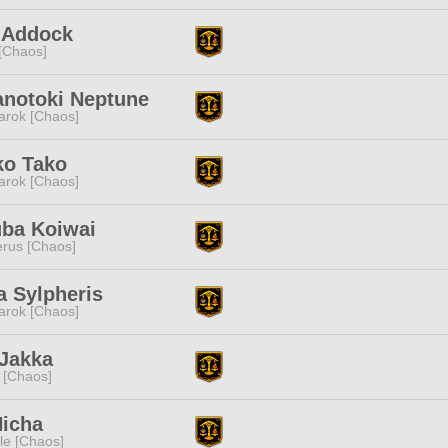
k Addock
[Chaos]
anotoki Neptune
rok [Chaos]
ko Tako
rok [Chaos]
uba Koiwai
rus [Chaos]
 Sylpheris
rok [Chaos]
 Jakka
 [Chaos]
Nicha
e [Chaos]