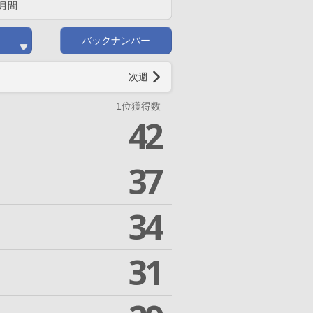
月間
バックナンバー
次週
1位獲得数
42
37
34
31