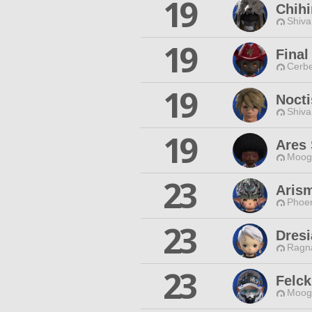
19
Chihi
Shiva
19
Final
Cerbe
19
Noct
Shiva
19
Ares
Moogl
23
Aris
Phoen
23
Dresi
Ragna
23
Felck
Moogl