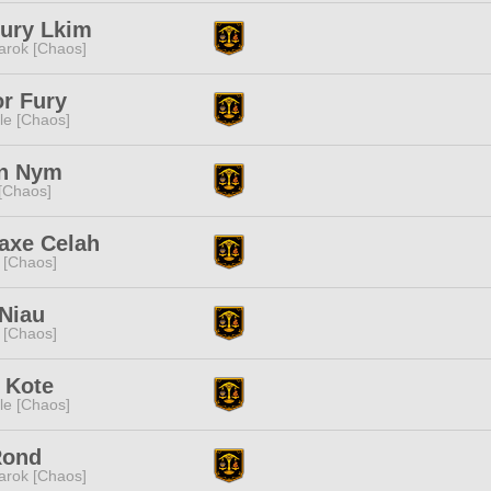
fury Lkim
rok [Chaos]
r Fury
e [Chaos]
on Nym
[Chaos]
axe Celah
 [Chaos]
Niau
 [Chaos]
 Kote
e [Chaos]
Rond
rok [Chaos]