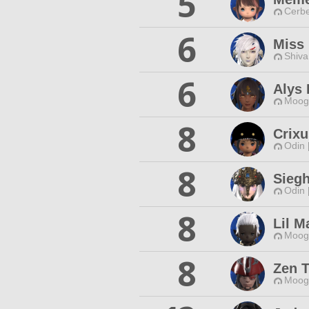
5
Cerbe
6
Miss
Shiva
6
Alys 
Moogl
8
Crixu
Odin 
8
Siegh
Odin 
8
Lil M
Moogl
8
Zen 
Moogl