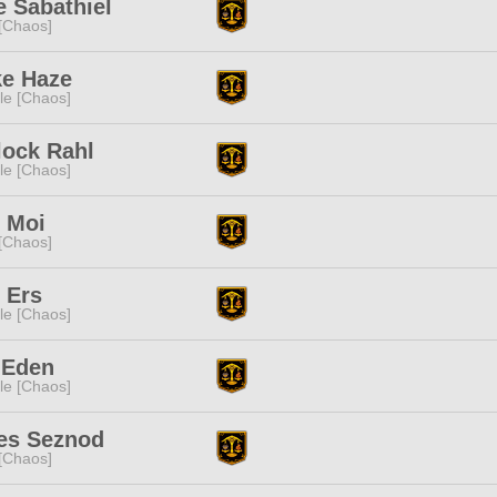
 Sabathiel
[Chaos]
e Haze
e [Chaos]
lock Rahl
e [Chaos]
 Moi
[Chaos]
 Ers
e [Chaos]
 Eden
e [Chaos]
es Seznod
[Chaos]