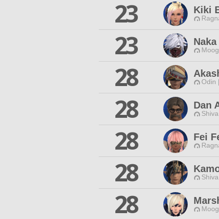
23
Kiki 
Ragna
23
Naka
Moogl
28
Akash
Odin 
28
Dan 
Shiva
28
Fei F
Ragna
28
Kamo
Shiva
28
Mars
Moogl