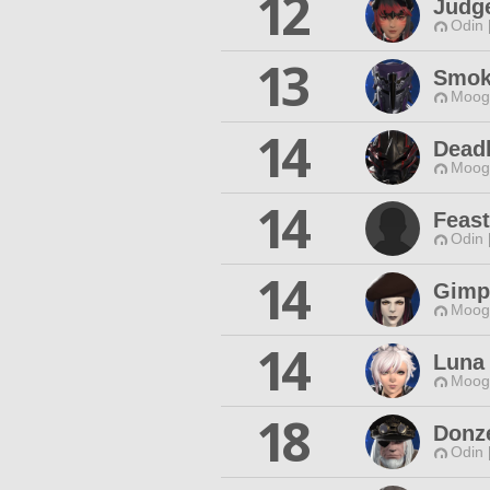
12
Judge
Odin 
13
Smok
Moogl
14
Dead
Moogl
14
Feast
Odin 
14
Gimp
Moogl
14
Luna
Moogl
18
Donz
Odin 