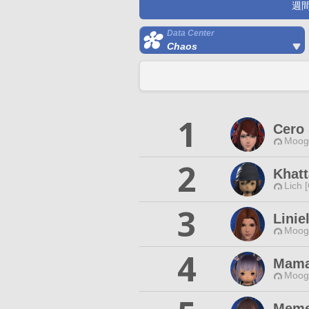
週
Data Center
Chaos
1
Cero 
Moogl
2
Khatt
Lich 
3
Linie
Moogl
4
Mama
Moogl
Meme