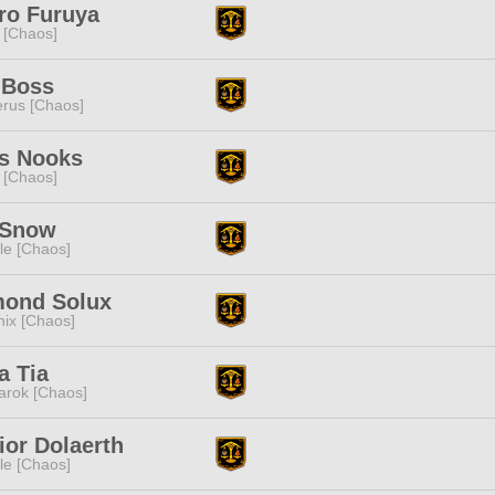
ro Furuya
 [Chaos]
 Boss
rus [Chaos]
is Nooks
 [Chaos]
 Snow
e [Chaos]
mond Solux
ix [Chaos]
a Tia
rok [Chaos]
ior Dolaerth
e [Chaos]