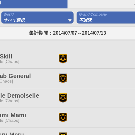
間
World
Grand Company
すべて選択
不滅隊
集計期間：2014/07/07～2014/07/13
Skill
e [Chaos]
ab General
[Chaos]
lle Demoiselle
e [Chaos]
mi Mami
e [Chaos]
ru Meru