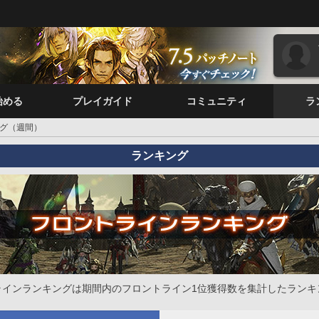
始める
プレイガイド
コミュニティ
ラ
グ（週間）
ランキング
ラインランキングは期間内のフロントライン1位獲得数を集計したランキ