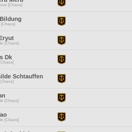
rus [Chaos]
 Bildung
 [Chaos]
Eryut
e [Chaos]
s Dk
[Chaos]
ilde Schtauffen
[Chaos]
an
e [Chaos]
Tao
e [Chaos]