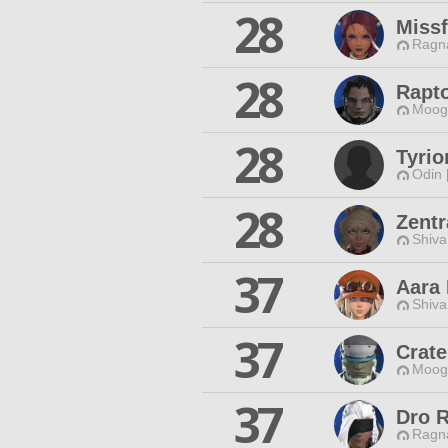
28
Miss
Ragna
28
Rapto
Moogl
28
Tyri
Odin 
28
Zentr
Shiva
37
Aara 
Shiva
37
Crate
Moogl
37
Dro 
Ragna