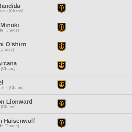
Bandida
rok [Chaos]
 Minoki
e [Chaos]
i O'shiro
[Chaos]
Arcana
 [Chaos]
ei
rok [Chaos]
n Lionward
 [Chaos]
h Haisenwolf
e [Chaos]