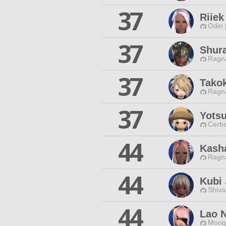
37
Riie
Odin 
37
Shur
Ragna
37
Tako
Ragna
37
Yots
Cerbe
44
Kasha
Ragna
44
Kubi
Shiva
44
Lao 
Moogl