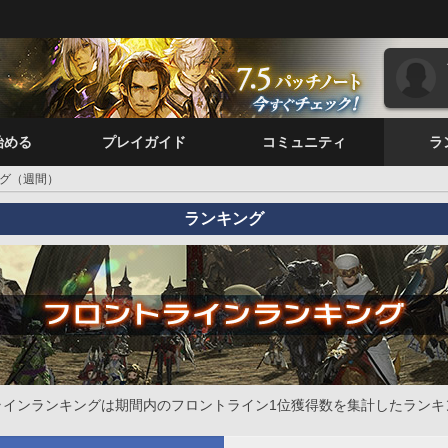
始める
プレイガイド
コミュニティ
ラ
グ（週間）
ランキング
ラインランキングは期間内のフロントライン1位獲得数を集計したランキ