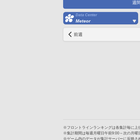
週
Data Center
Meteor
前週
※フロントラインランキングは各集計毎に上位
※集計期間は毎週月曜日午前9:00～次の月曜日
※ゲーム内のデータが集計サーバーに反映さ