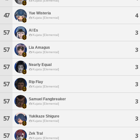
Kujata [Elemental]
Yue Wisteria
47
4
Kujata [Elemental]
Al Es
57
3
Kujata [Elemental]
Lia Amagus
57
3
Kujata [Elemental]
Nearly Equal
57
3
Kujata [Elemental]
Rip Flay
57
3
Kujata [Elemental]
Samuel Fangbreaker
57
3
Kujata [Elemental]
Yukikaze Shigure
57
3
Kujata [Elemental]
Zek Tral
57
3
Kujata [Elemental]