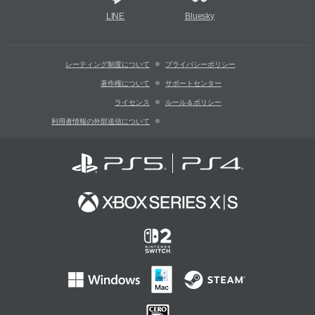
LINE
Bluesky
レーティング制度について
プライバシーポリシー
著作権について
サポートセンター
ライセンス
ルール＆ポリシー
利用者情報の外部送信について