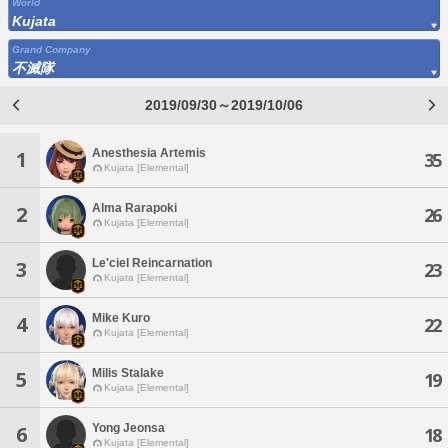
World
Kujata
Grand Company
不滅隊
2019/09/30～2019/10/06
Anesthesia Artemis
1
35
Kujata [Elemental]
Alma Rarapoki
2
26
Kujata [Elemental]
Le'ciel Reincarnation
3
23
Kujata [Elemental]
Mike Kuro
4
22
Kujata [Elemental]
Milis Stalake
5
19
Kujata [Elemental]
Yong Jeonsa
6
18
Kujata [Elemental]