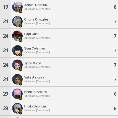
Xelaiel Orunitia
19
8
Kujata [Elemental]
Churly Chuzzles
24
7
Kujata [Elemental]
Papi Chai
24
7
Kujata [Elemental]
Sian Coleman
24
7
Kujata [Elemental]
Tyltyl Mytyl
24
7
Kujata [Elemental]
Valis Astorea
24
7
Kujata [Elemental]
Ennie Einzbern
29
6
Kujata [Elemental]
Hibiki Bephbin
29
6
Kujata [Elemental]