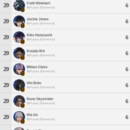
I'rath Ninehart
29
6
Kujata [Elemental]
Jackie Jones
29
6
Kujata [Elemental]
Kiko Hatasashi
29
6
Kujata [Elemental]
Koudai Ifrit
29
6
Kujata [Elemental]
Mittan Claire
29
6
Kujata [Elemental]
Oto Boto
29
6
Kujata [Elemental]
Rann Skystrider
29
6
Kujata [Elemental]
Rhi Ah
29
6
Kujata [Elemental]