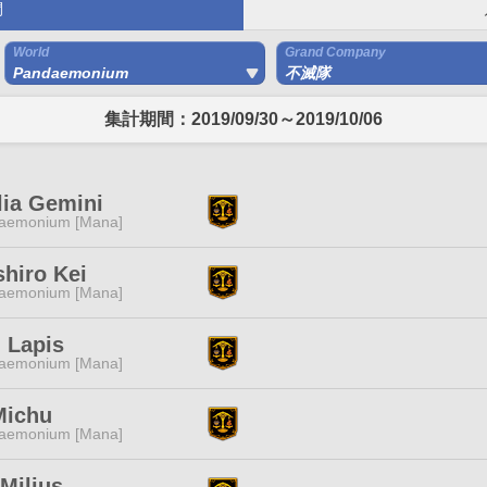
間
World
Grand Company
Pandaemonium
不滅隊
集計期間：2019/09/30～2019/10/06
lia Gemini
aemonium [Mana]
hiro Kei
aemonium [Mana]
 Lapis
aemonium [Mana]
Michu
aemonium [Mana]
Milius