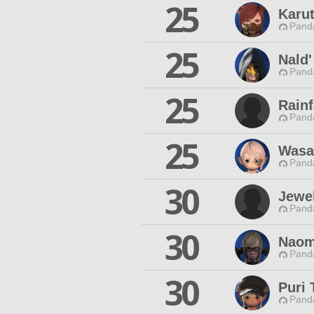
25
Karu
Pand
25
Nald'
Pand
25
Rainf
Pand
25
Wasa
Pand
30
Jewel
Pand
30
Naomi
Pand
30
Puri 
Pand