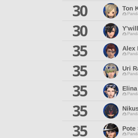
30
Ton 
Pand
30
Y'wil
Pand
35
Alex
Pand
35
Uri R
Pand
35
Elina
Pand
35
Niku
Pand
35
Pote
Pand