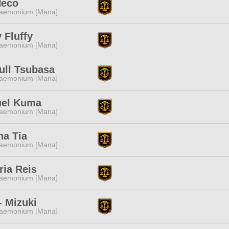
Neco
aemonium [Mana]
 Fluffy
aemonium [Mana]
ull Tsubasa
aemonium [Mana]
el Kuma
aemonium [Mana]
na Tia
aemonium [Mana]
ria Reis
aemonium [Mana]
- Mizuki
aemonium [Mana]