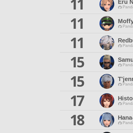
11
Eru 
Pand
11
Moffy
Pand
11
Redb
Pand
15
Samu
Pand
15
T'jen
Pand
17
Histo
Pand
18
Hana
Pand