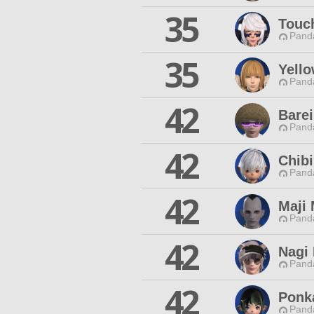
35
Touc
Pand
35
Yello
Pand
42
Bare
Pand
42
Chib
Pand
42
Maji 
Pand
42
Nagi 
Pand
42
Ponk
Pand