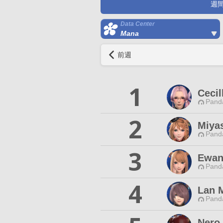
週
Data Center
Mana
前週
1
Cecil
Pand
2
Miyas
Pand
3
Ewan
Pand
4
Lan 
Pand
Nero 