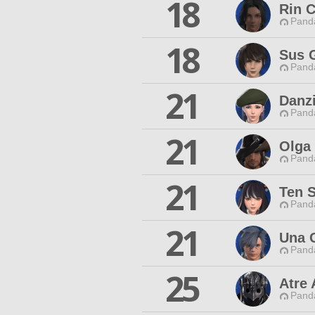
18
Rin C
Pand
18
Sus 
Pand
21
Danzi
Pand
21
Olga
Pand
21
Ten S
Pand
21
Una 
Pand
25
Atre 
Pand