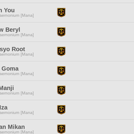
h You
aemonium [Mana]
w Beryl
aemonium [Mana]
isyo Root
aemonium [Mana]
i Goma
aemonium [Mana]
Manji
aemonium [Mana]
Iza
aemonium [Mana]
an Mikan
aemonium [Mana]