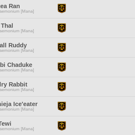
tea Ran
aemonium [Mana]
 Thal
aemonium [Mana]
all Ruddy
aemonium [Mana]
bi Chaduke
aemonium [Mana]
ry Rabbit
aemonium [Mana]
eja Ice'eater
aemonium [Mana]
Tewi
aemonium [Mana]