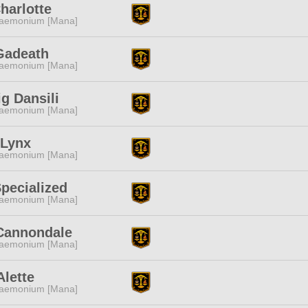
harlotte
aemonium [Mana]
Gadeath
aemonium [Mana]
g Dansili
aemonium [Mana]
 Lynx
aemonium [Mana]
pecialized
aemonium [Mana]
Cannondale
aemonium [Mana]
Alette
aemonium [Mana]