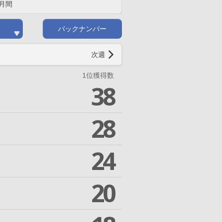
月間
バックナンバー
次週
1位獲得数
38
28
24
20