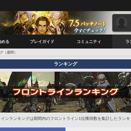
始める
プレイガイド
コミュニティ
ラ
グ（週間）
ランキング
ラインランキングは期間内のフロントライン1位獲得数を集計したランキ