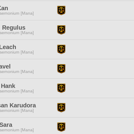
Kan
aemonium [Mana]
l Regulus
aemonium [Mana]
 Leach
aemonium [Mana]
avel
aemonium [Mana]
 Hank
aemonium [Mana]
san Karudora
aemonium [Mana]
 Sara
aemonium [Mana]