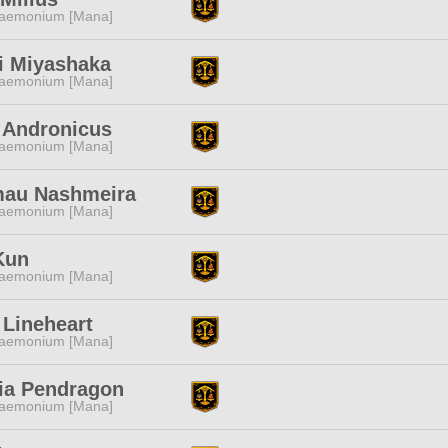
aemonium [Mana]
i Miyashaka
aemonium [Mana]
 Andronicus
aemonium [Mana]
au Nashmeira
aemonium [Mana]
Kun
aemonium [Mana]
 Lineheart
aemonium [Mana]
ria Pendragon
aemonium [Mana]