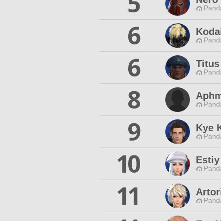
5
Pand
6
Koda
Pand
6
Titus
Pand
8
Aphm
Pand
9
Kye 
Pand
10
Estiy
Pand
11
Arto
Pand