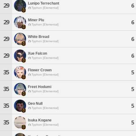
Lunipo Terrechant
29
6
Typhon [Elemental]
Miner Plu
29
6
Typhon [Elemental]
White Bread
29
6
Typhon [Elemental]
Xue Falcon
29
6
Typhon [Elemental]
Flower Crown
35
5
Typhon [Elemental]
Freet Hodumi
35
5
Typhon [Elemental]
Geo Null
35
5
Typhon [Elemental]
Isuka Kogane
35
5
Typhon [Elemental]