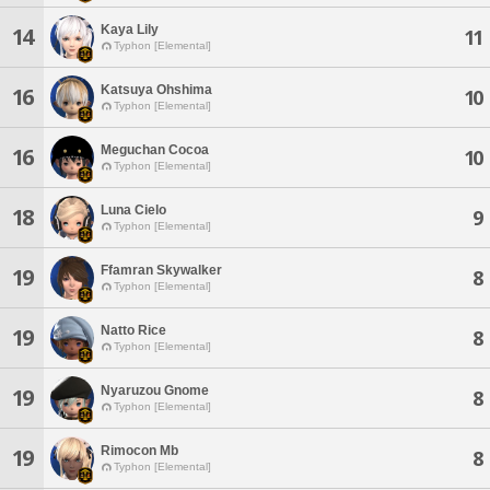
Kaya Lily
14
11
Typhon [Elemental]
Katsuya Ohshima
16
10
Typhon [Elemental]
Meguchan Cocoa
16
10
Typhon [Elemental]
Luna Cielo
18
9
Typhon [Elemental]
Ffamran Skywalker
19
8
Typhon [Elemental]
Natto Rice
19
8
Typhon [Elemental]
Nyaruzou Gnome
19
8
Typhon [Elemental]
Rimocon Mb
19
8
Typhon [Elemental]