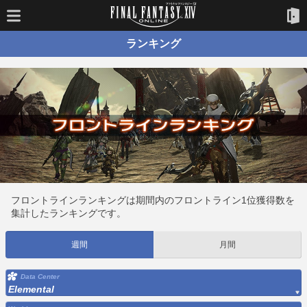
ランキング
フロントラインランキングは期間内のフロントライン1位獲得数を
集計したランキングです。
週間
月間
Data Center
Elemental