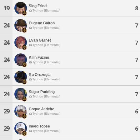
Sieg Fried
19
8
Typhon [Elemental]
Eugene Galton
24
7
Typhon [Elemental]
Evan Garnet
24
7
Typhon [Elemental]
Kilin Fuzino
24
7
Typhon [Elemental]
Ru Oruzegia
24
7
Typhon [Elemental]
Sugar Pudding
24
7
Typhon [Elemental]
Coque Jadeite
29
6
Typhon [Elemental]
Ineed Topee
29
6
Typhon [Elemental]