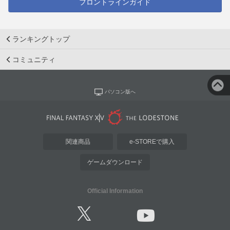
フロントラインガイド
ランキングトップ
コミュニティ
パソコン版へ
関連商品
e-STOREで購入
ゲームダウンロード
Official Information