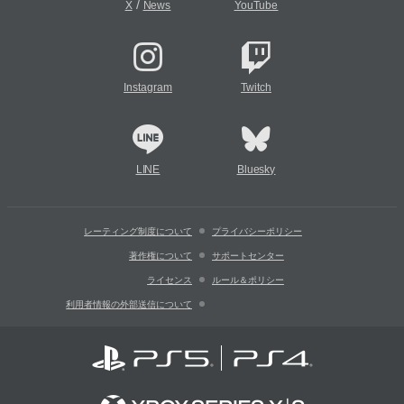
/
X
News
YouTube
Instagram
Twitch
LINE
Bluesky
レーティング制度について
プライバシーポリシー
著作権について
サポートセンター
ライセンス
ルール＆ポリシー
利用者情報の外部送信について