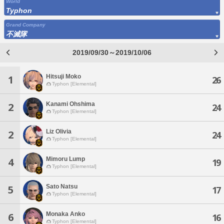
World
Typhon
Grand Company
不滅隊
2019/09/30～2019/10/06
Hitsuji Moko
1
26
Typhon [Elemental]
Kanami Ohshima
2
24
Typhon [Elemental]
Liz Olivia
2
24
Typhon [Elemental]
Mimoru Lump
4
19
Typhon [Elemental]
Sato Natsu
5
17
Typhon [Elemental]
Monaka Anko
6
16
Typhon [Elemental]