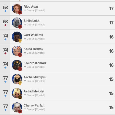
63
Rioo Asat
17
Coeurl [Crystal]
63
Sinjin Lokk
17
Coeurl [Crystal]
74
Curt Williams
16
Coeurl [Crystal]
74
Kaida Redfox
16
Coeurl [Crystal]
74
Kokoro Komori
16
Coeurl [Crystal]
77
Arche Mizzrym
15
Coeurl [Crystal]
77
Astrid Melody
15
Coeurl [Crystal]
77
Cherry Parfait
15
Coeurl [Crystal]