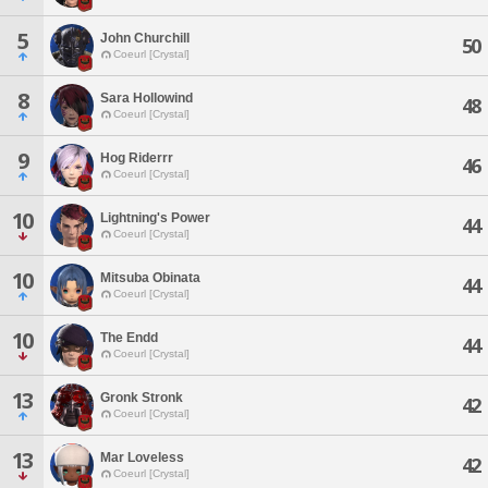
5
John Churchill
50
Coeurl [Crystal]
8
Sara Hollowind
48
Coeurl [Crystal]
9
Hog Riderrr
46
Coeurl [Crystal]
10
Lightning's Power
44
Coeurl [Crystal]
10
Mitsuba Obinata
44
Coeurl [Crystal]
10
The Endd
44
Coeurl [Crystal]
13
Gronk Stronk
42
Coeurl [Crystal]
13
Mar Loveless
42
Coeurl [Crystal]