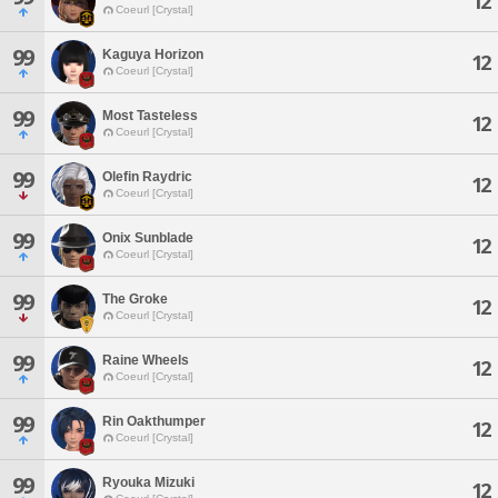
12
Coeurl [Crystal]
99
Kaguya Horizon
12
Coeurl [Crystal]
99
Most Tasteless
12
Coeurl [Crystal]
99
Olefin Raydric
12
Coeurl [Crystal]
99
Onix Sunblade
12
Coeurl [Crystal]
99
The Groke
12
Coeurl [Crystal]
99
Raine Wheels
12
Coeurl [Crystal]
99
Rin Oakthumper
12
Coeurl [Crystal]
99
Ryouka Mizuki
12