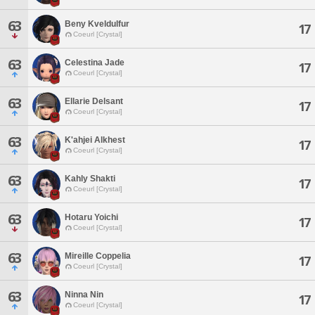
63
Beny Kveldulfur
17
Coeurl [Crystal]
63
Celestina Jade
17
Coeurl [Crystal]
63
Ellarie Delsant
17
Coeurl [Crystal]
63
K'ahjei Alkhest
17
Coeurl [Crystal]
63
Kahly Shakti
17
Coeurl [Crystal]
63
Hotaru Yoichi
17
Coeurl [Crystal]
63
Mireille Coppelia
17
Coeurl [Crystal]
63
Ninna Nin
17
Coeurl [Crystal]