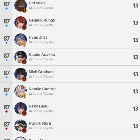
87
Ciri Velos
13
Coeurl [Crystal]
87
Genaux Rungo
13
Coeurl [Crystal]
87
Hyuu Znet
13
Coeurl [Crystal]
87
Kaede Asakira
13
Coeurl [Crystal]
87
Mich Grotham
13
Coeurl [Crystal]
87
Natalie Cantrell
13
Coeurl [Crystal]
87
Neko Basu
13
Coeurl [Crystal]
87
Rururu Ruru
13
Coeurl [Crystal]