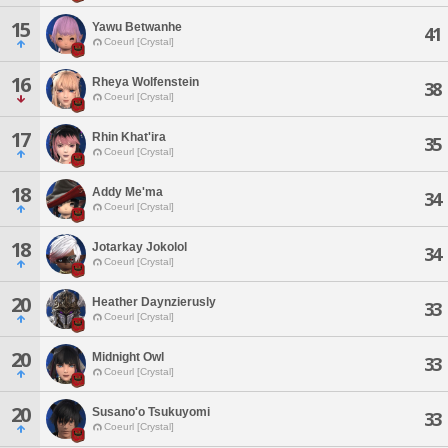
15
Yawu Betwanhe
41
Coeurl [Crystal]
16
Rheya Wolfenstein
38
Coeurl [Crystal]
17
Rhin Khat'ira
35
Coeurl [Crystal]
18
Addy Me'ma
34
Coeurl [Crystal]
18
Jotarkay Jokolol
34
Coeurl [Crystal]
20
Heather Daynzierusly
33
Coeurl [Crystal]
20
Midnight Owl
33
Coeurl [Crystal]
20
Susano'o Tsukuyomi
33
Coeurl [Crystal]