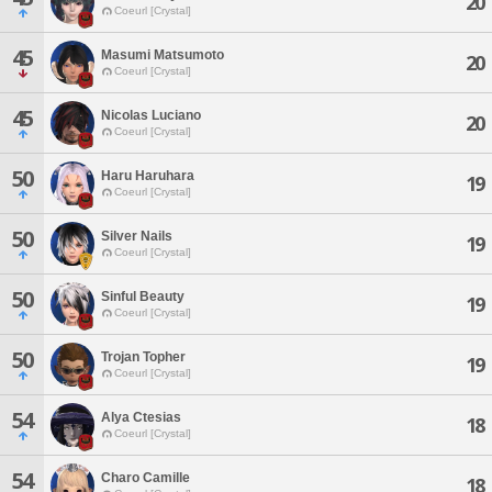
20
Coeurl [Crystal]
45
Masumi Matsumoto
20
Coeurl [Crystal]
45
Nicolas Luciano
20
Coeurl [Crystal]
50
Haru Haruhara
19
Coeurl [Crystal]
50
Silver Nails
19
Coeurl [Crystal]
50
Sinful Beauty
19
Coeurl [Crystal]
50
Trojan Topher
19
Coeurl [Crystal]
54
Alya Ctesias
18
Coeurl [Crystal]
54
Charo Camille
18