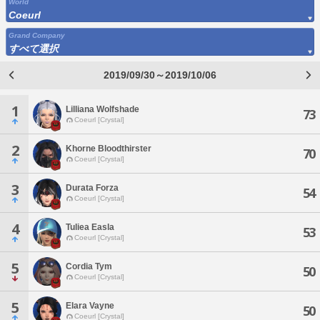
World
Coeurl
Grand Company
すべて選択
2019/09/30～2019/10/06
1
Lilliana Wolfshade
73
Coeurl [Crystal]
2
Khorne Bloodthirster
70
Coeurl [Crystal]
3
Durata Forza
54
Coeurl [Crystal]
4
Tuliea Easla
53
Coeurl [Crystal]
5
Cordia Tym
50
Coeurl [Crystal]
5
Elara Vayne
50
Coeurl [Crystal]