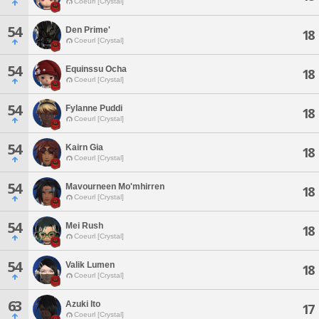
Coeurl [Crystal]
54
Den Prime'
18
Coeurl [Crystal]
54
Equinssu Ocha
18
Coeurl [Crystal]
54
Fylanne Puddi
18
Coeurl [Crystal]
54
Kairn Gia
18
Coeurl [Crystal]
54
Mavourneen Mo'mhirren
18
Coeurl [Crystal]
54
Mei Rush
18
Coeurl [Crystal]
54
Valik Lumen
18
Coeurl [Crystal]
63
Azuki Ito
17
Coeurl [Crystal]