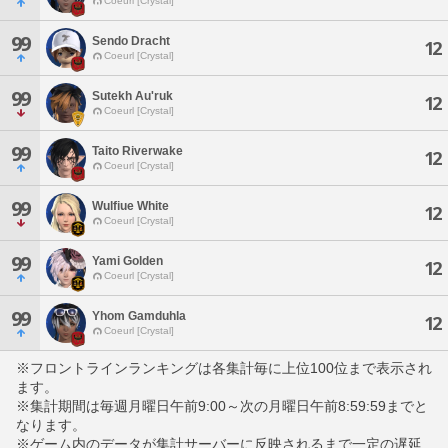
Coeurl [Crystal]
99
Sendo Dracht
12
Coeurl [Crystal]
99
Sutekh Au'ruk
12
Coeurl [Crystal]
99
Taito Riverwake
12
Coeurl [Crystal]
99
Wulfiue White
12
Coeurl [Crystal]
99
Yami Golden
12
Coeurl [Crystal]
99
Yhom Gamduhla
12
Coeurl [Crystal]
※フロントラインランキングは各集計毎に上位100位まで表示され
ます。
※集計期間は毎週月曜日午前9:00～次の月曜日午前8:59:59までと
なります。
※ゲーム内のデータが集計サーバーに反映されるまで一定の遅延