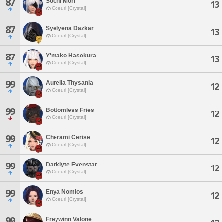
87
Sooni Mori
13
Coeurl [Crystal]
87
Syelyena Dazkar
13
Coeurl [Crystal]
87
Y'mako Hasekura
13
Coeurl [Crystal]
99
Aurelia Thysania
12
Coeurl [Crystal]
99
Bottomless Fries
12
Coeurl [Crystal]
99
Cherami Cerise
12
Coeurl [Crystal]
99
Darklyte Evenstar
12
Coeurl [Crystal]
99
Enya Nomios
12
Coeurl [Crystal]
99
Freywinn Valone