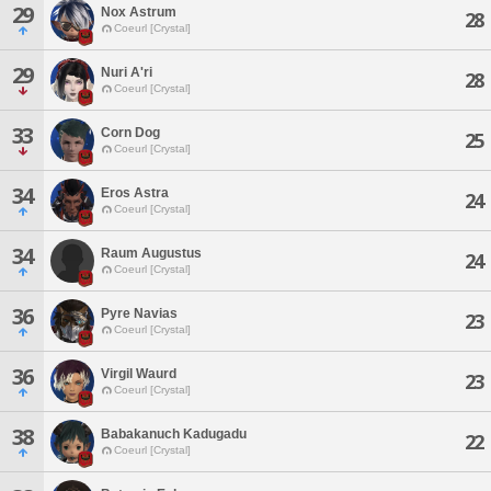
29
Nox Astrum
28
Coeurl [Crystal]
29
Nuri A'ri
28
Coeurl [Crystal]
33
Corn Dog
25
Coeurl [Crystal]
34
Eros Astra
24
Coeurl [Crystal]
34
Raum Augustus
24
Coeurl [Crystal]
36
Pyre Navias
23
Coeurl [Crystal]
36
Virgil Waurd
23
Coeurl [Crystal]
38
Babakanuch Kadugadu
22
Coeurl [Crystal]