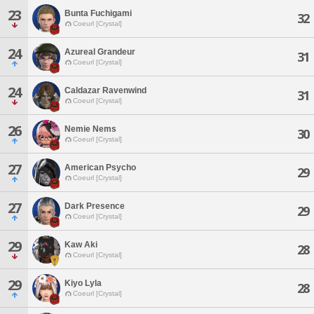
23
Bunta Fuchigami
32
Coeurl [Crystal]
24
Azureal Grandeur
31
Coeurl [Crystal]
24
Caldazar Ravenwind
31
Coeurl [Crystal]
26
Nemie Nems
30
Coeurl [Crystal]
27
American Psycho
29
Coeurl [Crystal]
27
Dark Presence
29
Coeurl [Crystal]
29
Kaw Aki
28
Coeurl [Crystal]
29
Kiyo Lyla
28
Coeurl [Crystal]