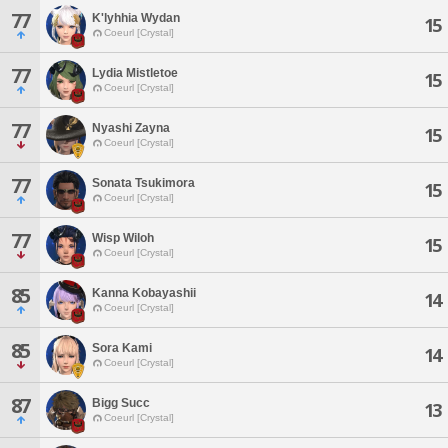
77
K'lyhhia Wydan
15
Coeurl [Crystal]
77
Lydia Mistletoe
15
Coeurl [Crystal]
77
Nyashi Zayna
15
Coeurl [Crystal]
77
Sonata Tsukimora
15
Coeurl [Crystal]
77
Wisp Wiloh
15
Coeurl [Crystal]
85
Kanna Kobayashii
14
Coeurl [Crystal]
85
Sora Kami
14
Coeurl [Crystal]
87
Bigg Succ
13
Coeurl [Crystal]