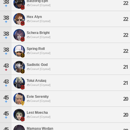
38
Batzorig Eph
22
Coeurl [Crystal]
38
Hex Alyn
22
Coeurl [Crystal]
38
Schera Bright
22
Coeurl [Crystal]
38
Spring Roll
22
Coeurl [Crystal]
43
Sadistic God
21
Coeurl [Crystal]
43
Tolui Arulaq
21
Coeurl [Crystal]
45
Evie Serenity
20
Coeurl [Crystal]
45
Lest Moecha
20
Coeurl [Crystal]
45
Mamasu Wydan