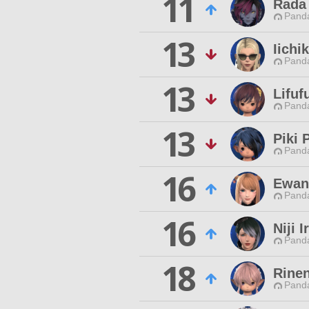
11
Rada 
Pand
13
Iichi
Pand
13
Lifuf
Pand
13
Piki 
Pand
16
Ewan
Pand
16
Niji I
Pand
18
Rine
Pand