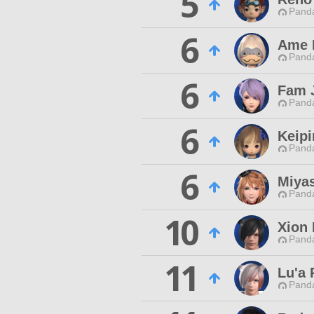
5
Pand
6
Ame 
Pand
6
Fam 
Pand
6
Keipi
Pand
6
Miyas
Pand
10
Xion 
Pand
11
Lu'a 
Pand