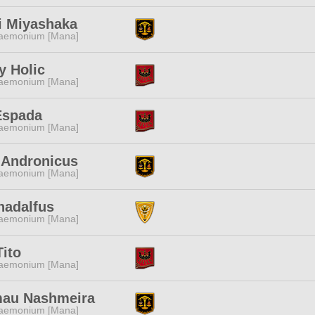
i Miyashaka
aemonium [Mana]
y Holic
aemonium [Mana]
Espada
aemonium [Mana]
 Andronicus
aemonium [Mana]
hadalfus
aemonium [Mana]
Tito
aemonium [Mana]
au Nashmeira
aemonium [Mana]