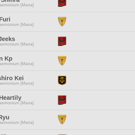
aemonium [Mana]
Furi
aemonium [Mana]
Jeeks
aemonium [Mana]
n Kp
aemonium [Mana]
hiro Kei
aemonium [Mana]
Heartily
aemonium [Mana]
Ryu
aemonium [Mana]