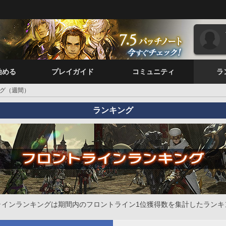
始める
プレイガイド
コミュニティ
ラ
グ（週間）
ランキング
ラインランキングは期間内のフロントライン1位獲得数を集計したランキ