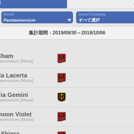
間
World
Grand Company
Pandaemonium
すべて選択
集計期間：2019/09/30～2019/10/06
 Cham
aemonium [Mana]
a Lacerta
aemonium [Mana]
lia Gemini
aemonium [Mana]
moon Violet
aemonium [Mana]
 Shinra