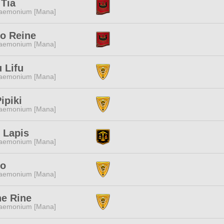
Tia
aemonium [Mana]
ko Reine
aemonium [Mana]
u Lifu
aemonium [Mana]
Pipiki
aemonium [Mana]
 Lapis
aemonium [Mana]
ro
aemonium [Mana]
ne Rine
aemonium [Mana]