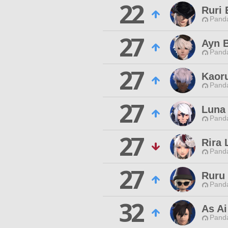
22
Ruri 
Pand
27
Ayn 
Pand
27
Kaor
Pand
27
Luna
Pand
27
Rira 
Pand
27
Ruru
Pand
32
As Ai
Pand