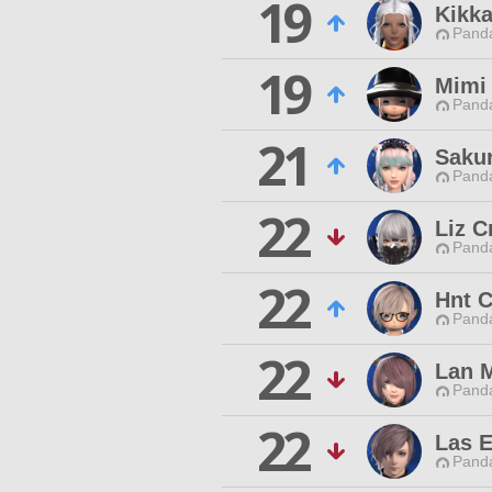
19
Kikka
Pand
19
Mimi
Pand
21
Saku
Pand
22
Liz C
Pand
22
Hnt 
Pand
22
Lan 
Pand
22
Las El
Pand