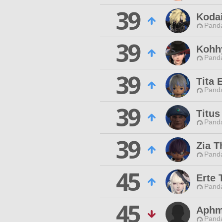
39
Koda
Pand
39
Kohh
Pand
39
Tita 
Pand
39
Titus
Pand
39
Zia T
Pand
45
Erte 
Pand
45
Aphm
Pand