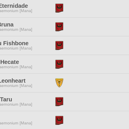
Eternidade
aemonium [Mana]
Bruna
aemonium [Mana]
u Fishbone
aemonium [Mana]
 Hecate
aemonium [Mana]
Leonheart
aemonium [Mana]
 Taru
aemonium [Mana]
aemonium [Mana]