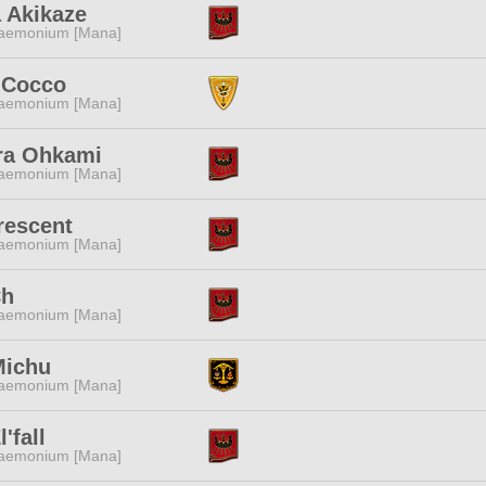
 Akikaze
aemonium [Mana]
 Cocco
aemonium [Mana]
ra Ohkami
aemonium [Mana]
rescent
aemonium [Mana]
Ch
aemonium [Mana]
Michu
aemonium [Mana]
'fall
aemonium [Mana]