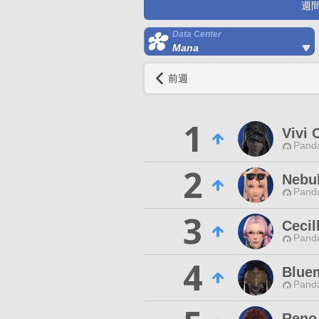
週
Data Center
Mana
前週
1
Vivi
Pand
2
Nebul
Pand
3
Cecil
Pand
4
Blue
Pand
Reno