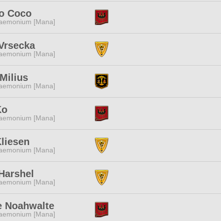
o Coco
aemonium [Mana]
Vrsecka
aemonium [Mana]
Milius
aemonium [Mana]
Ko
aemonium [Mana]
liesen
aemonium [Mana]
Harshel
aemonium [Mana]
e Noahwalte
aemonium [Mana]