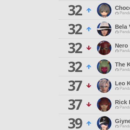
32
Choc
Pand
32
Bela 
Pand
32
Nero 
Pand
32
The 
Pand
37
Leo K
Pand
37
Rick 
Pand
39
Giyn
Pand