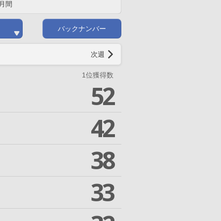
月間
バックナンバー
次週
1位獲得数
52
42
38
33