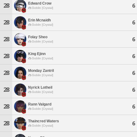
Edward Crow
28
6
Goblin [Crystal]
Erin Mcnaidh
28
6
Goblin [Crystal]
Folay Sheo
28
6
Goblin [Crystal]
King Ejinn
28
6
Goblin [Crystal]
Monday Zantril
28
6
Goblin [Crystal]
Nyrick Lotheil
28
6
Goblin [Crystal]
Rann Valgard
28
6
Goblin [Crystal]
Thaincred Waters
28
6
Goblin [Crystal]