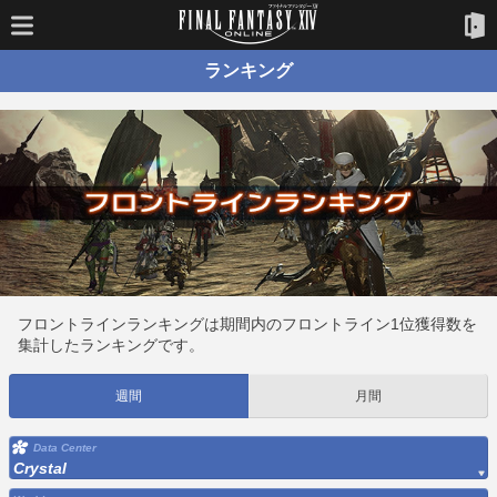
ランキング
フロントラインランキングは期間内のフロントライン1位獲得数を
集計したランキングです。
週間
月間
Data Center
Crystal