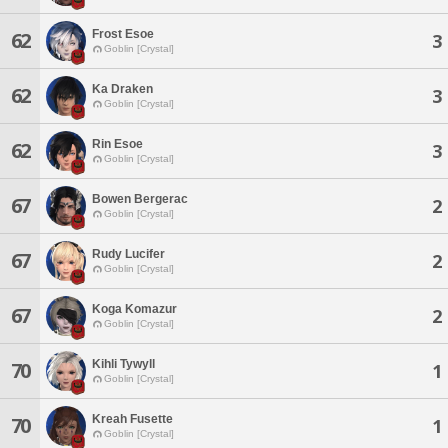
Frost Esoe
62
3
Goblin [Crystal]
Ka Draken
62
3
Goblin [Crystal]
Rin Esoe
62
3
Goblin [Crystal]
Bowen Bergerac
67
2
Goblin [Crystal]
Rudy Lucifer
67
2
Goblin [Crystal]
Koga Komazur
67
2
Goblin [Crystal]
Kihli Tywyll
70
1
Goblin [Crystal]
Kreah Fusette
70
1
Goblin [Crystal]