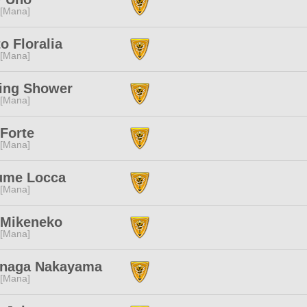
 [Mana]
to Floralia
 [Mana]
ing Shower
 [Mana]
Forte
 [Mana]
ume Locca
 [Mana]
 Mikeneko
 [Mana]
naga Nakayama
 [Mana]