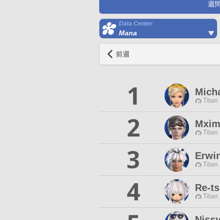
週
Data Center
Mana
前週
1
Mich
Titan
2
Mxim
Titan
3
Erwin
Titan
4
Re-t
Titan
Niss