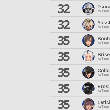
32
Tsur
Titan
32
Yoss
Titan
35
Bonhe
Titan
35
Brise
Titan
35
Color
Titan
35
Eros
Titan
35
Letic
Titan