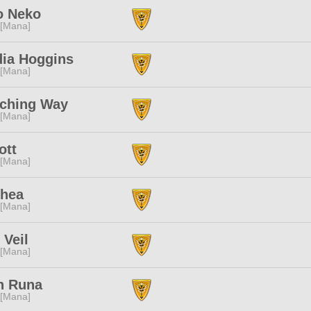
o Neko
 [Mana]
dia Hoggins
 [Mana]
ching Way
 [Mana]
ott
 [Mana]
Rhea
 [Mana]
 Veil
 [Mana]
n Runa
 [Mana]