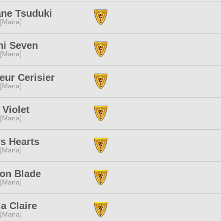
ane Tsuduki
 [Mana]
hi Seven
 [Mana]
ur Cerisier
 [Mana]
 Violet
 [Mana]
s Hearts
 [Mana]
ion Blade
 [Mana]
ia Claire
 [Mana]