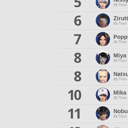
5
Titan
6
Zirut
Titan
7
Popp
Titan
8
Miya 
Titan
8
Nats
Titan
10
Mika
Titan
11
Nobu
Titan