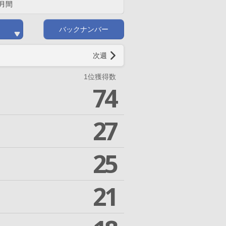
月間
バックナンバー
次週
1位獲得数
74
27
25
21