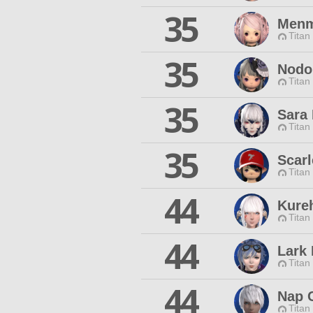
35
Menm
Titan
35
Nodo
Titan
35
Sara 
Titan
35
Scarl
Titan
44
Kure
Titan
44
Lark 
Titan
44
Nap 
Titan