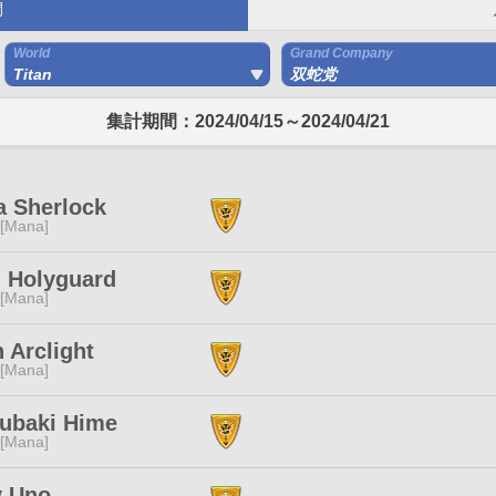
間
World
Grand Company
Titan
双蛇党
集計期間：2024/04/15～2024/04/21
a Sherlock
 [Mana]
 Holyguard
 [Mana]
 Arclight
 [Mana]
subaki Hime
 [Mana]
y Uno