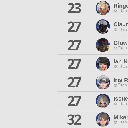
23
Ring
Titan
27
Clau
Titan
27
Glow
Titan
27
Ian N
Titan
27
Iris 
Titan
27
Issue
Titan
32
Mika
Titan