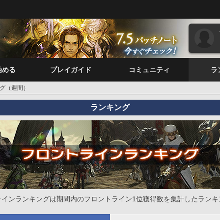
始める
プレイガイド
コミュニティ
ラ
グ（週間）
ランキング
ラインランキングは期間内のフロントライン1位獲得数を集計したランキ