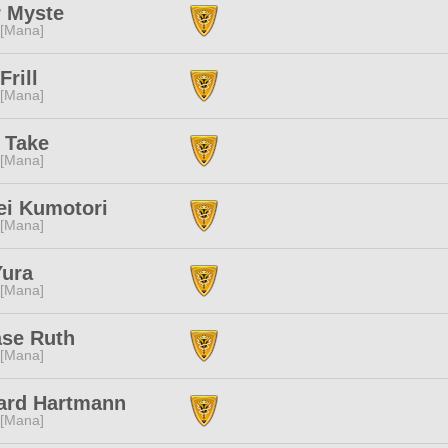
r Myste
 [Mana]
Frill
 [Mana]
 Take
 [Mana]
ei Kumotori
 [Mana]
Yura
 [Mana]
ase Ruth
 [Mana]
ard Hartmann
 [Mana]