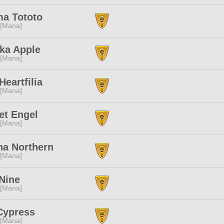
a Tototo
 [Mana]
ka Apple
 [Mana]
Heartfilia
 [Mana]
et Engel
 [Mana]
ha Northern
 [Mana]
Nine
 [Mana]
Cypress
 [Mana]