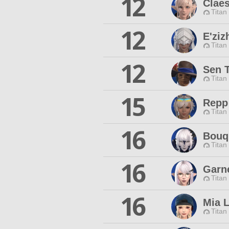
12
Clae
Titan
12
E'ziz
Titan
12
Sen 
Titan
15
Repp
Titan
16
Bouqu
Titan
16
Garne
Titan
16
Mia 
Titan