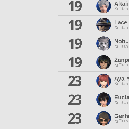
19
Altai
Titan
19
Lace 
Titan
19
Nobu
Titan
19
Zanp
Titan
23
Aya 
Titan
23
Eucl
Titan
23
Gerh
Titan