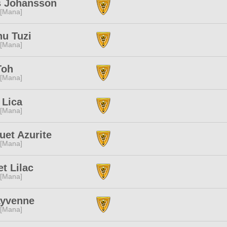
s Johansson
 [Mana]
hu Tuzi
 [Mana]
Toh
 [Mana]
 Lica
 [Mana]
et Azurite
 [Mana]
t Lilac
 [Mana]
Lyvenne
 [Mana]