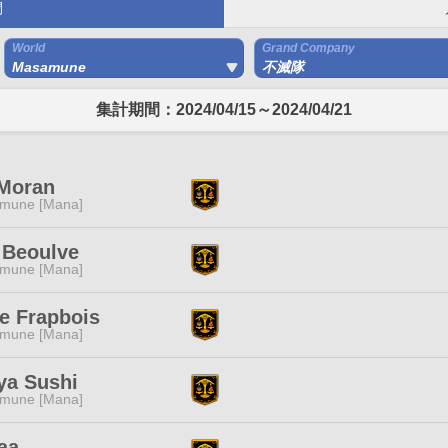
間
World
Grand Company
Masamune
不滅隊
集計期間：2024/04/15～2024/04/21
 Moran
mune [Mana]
 Beoulve
mune [Mana]
e Frapbois
mune [Mana]
ya Sushi
mune [Mana]
aa