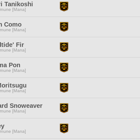
i Tanikoshi
mune [Mana]
n Como
mune [Mana]
tide' Fir
mune [Mana]
ma Pon
mune [Mana]
Moritsugu
mune [Mana]
ard Snoweaver
mune [Mana]
ey
mune [Mana]