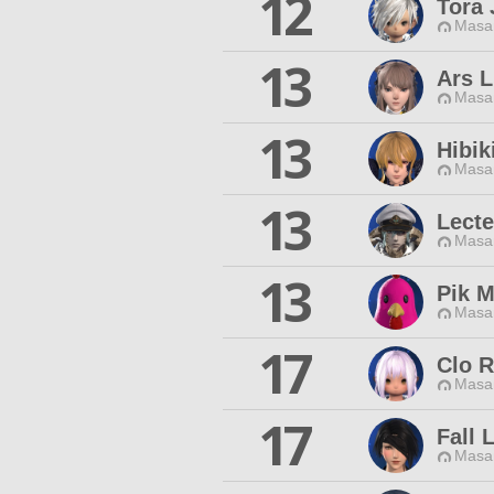
12
Tora 
Masa
13
Ars L
Masa
13
Hibik
Masa
13
Lecte
Masa
13
Pik M
Masa
17
Clo R
Masa
17
Fall 
Masa