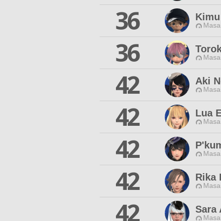
36
Kimu
Masa
36
Torok
Masa
42
Aki N
Masa
42
Lua 
Masa
42
P'ku
Masa
42
Rika 
Masa
42
Sara 
Masa