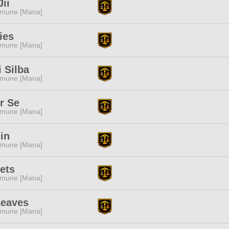
Jii
mune [Mana]
ies
mune [Mana]
i Silba
mune [Mana]
r Se
mune [Mana]
in
mune [Mana]
ets
mune [Mana]
Leaves
mune [Mana]