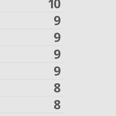
10
9
9
9
9
8
8