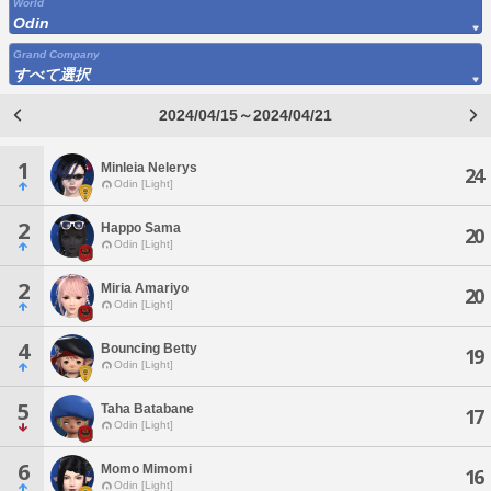
World
Odin
Grand Company
すべて選択
2024/04/15～2024/04/21
1
Minleia Nelerys
24
Odin [Light]
2
Happo Sama
20
Odin [Light]
2
Miria Amariyo
20
Odin [Light]
4
Bouncing Betty
19
Odin [Light]
5
Taha Batabane
17
Odin [Light]
6
Momo Mimomi
16
Odin [Light]