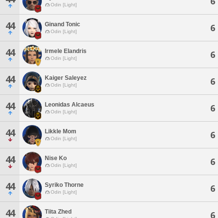
6
Odin [Light]
44
Ginand Tonic
6
Odin [Light]
44
Irmele Elandris
6
Odin [Light]
44
Kaiger Saleyez
6
Odin [Light]
44
Leonidas Alcaeus
6
Odin [Light]
44
Likkle Mom
6
Odin [Light]
44
Nise Ko
6
Odin [Light]
44
Syriko Thorne
6
Odin [Light]
44
Tiita Zhed
6