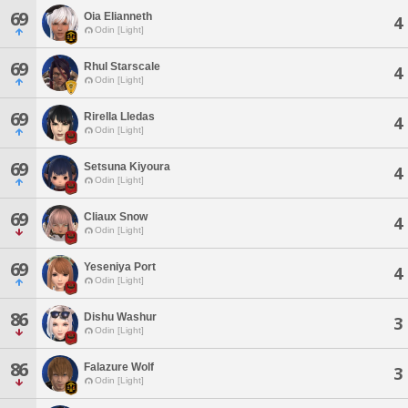
69
Oia Elianneth
4
Odin [Light]
69
Rhul Starscale
4
Odin [Light]
69
Rirella Lledas
4
Odin [Light]
69
Setsuna Kiyoura
4
Odin [Light]
69
Cliaux Snow
4
Odin [Light]
69
Yeseniya Port
4
Odin [Light]
86
Dishu Washur
3
Odin [Light]
86
Falazure Wolf
3
Odin [Light]