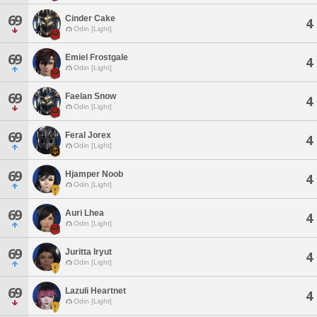
69
Cinder Cake
4
Odin [Light]
69
Emiel Frostgale
4
Odin [Light]
69
Faelan Snow
4
Odin [Light]
69
Feral Jorex
4
Odin [Light]
69
Hjamper Noob
4
Odin [Light]
69
Auri Lhea
4
Odin [Light]
69
Juritta Iryut
4
Odin [Light]
69
Lazuli Heartnet
4
Odin [Light]