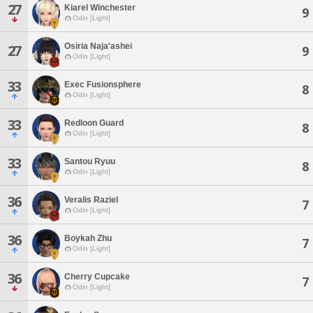
27
Kiarel Winchester
9
Odin [Light]
Osiria Naja'ashei
27
9
Odin [Light]
33
Exec Fusionsphere
8
Odin [Light]
33
Redloon Guard
8
Odin [Light]
33
Santou Ryuu
8
Odin [Light]
36
Veralis Raziel
7
Odin [Light]
36
Boykah Zhu
7
Odin [Light]
36
Cherry Cupcake
7
Odin [Light]