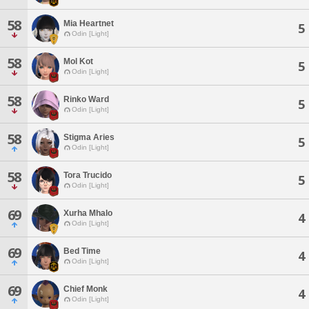
58
Mia Heartnet
5
Odin [Light]
58
Mol Kot
5
Odin [Light]
58
Rinko Ward
5
Odin [Light]
58
Stigma Aries
5
Odin [Light]
58
Tora Trucido
5
Odin [Light]
69
Xurha Mhalo
4
Odin [Light]
69
Bed Time
4
Odin [Light]
69
Chief Monk
4
Odin [Light]