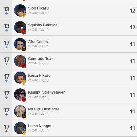
13
Siori Hikaru
12
Odin [Light]
13
Squishy Bubbles
12
Odin [Light]
17
Aira Comet
11
Odin [Light]
17
Comrade Toast
11
Odin [Light]
17
Kenzi Hikaru
11
Odin [Light]
17
Kinniku Storm'singer
11
Odin [Light]
17
Mitsuru Dustinger
11
Odin [Light]
17
Luma Naagmi
11
Odin [Light]