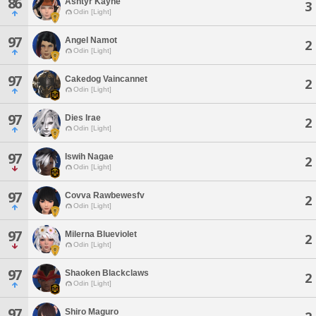
86
Ashtyr Kayne
3
Odin [Light]
97
Angel Namot
2
Odin [Light]
97
Cakedog Vaincannet
2
Odin [Light]
97
Dies Irae
2
Odin [Light]
97
Iswih Nagae
2
Odin [Light]
97
Covva Rawbewesfv
2
Odin [Light]
97
Milerna Blueviolet
2
Odin [Light]
97
Shaoken Blackclaws
2
Odin [Light]
97
Shiro Maguro