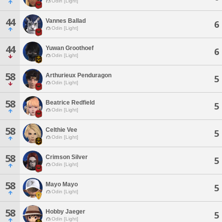
Odin [Light]
44
Vannes Ballad
6
Odin [Light]
44
Yuwan Groothoef
6
Odin [Light]
58
Arthurieux Penduragon
5
Odin [Light]
58
Beatrice Redfield
5
Odin [Light]
58
Celthie Vee
5
Odin [Light]
58
Crimson Silver
5
Odin [Light]
58
Mayo Mayo
5
Odin [Light]
58
Hobby Jaeger
5
Odin [Light]