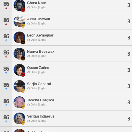
86
Ghost Note
3
Odin [Light]
86
Akira Thewolf
3
Odin [Light]
86
Leon Ae'noquar
3
Odin [Light]
86
Nunya Beeswax
3
Odin [Light]
86
Queen Zatine
3
Odin [Light]
86
Serjio General
3
Odin [Light]
86
Tascha Draglica
3
Odin [Light]
86
Veritan Indaerus
3
Odin [Light]