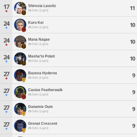
17
Shiresia Lausitz
11
Odin [Light]
24
Kuro Kei
10
Odin [Light]
24
Mana Nagae
10
Odin [Light]
24
Masha'to Polati
10
Odin [Light]
27
Bazexa Hyderox
9
Odin [Light]
27
Casius Featherwalk
9
Odin [Light]
27
Dunamis Oum
9
Odin [Light]
27
Grenat Crescent
9
Odin [Light]