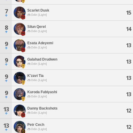
7
Scarlet Dusk
15
Odin [Light]
8
Silun Qerel
14
Odin [Light]
9
Esata Adeyemi
13
Odin [Light]
9
Galahad Drudwen
13
Odin [Light]
9
K'zavi Tia
13
Odin [Light]
9
Kuroda Fubiyashi
13
Odin [Light]
13
Danny Backshots
12
Odin [Light]
13
Petr Cech
12
Odin [Light]