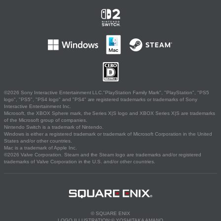
©2026 Sony Interactive Entertainment LLC."PlayStation Family Mark", "PlayStation", "PS5
logo", "PS5", "PS4 logo" and "PS4" are registered trademarks or trademarks of Sony
Interactive Entertainment Inc.
Microsoft, the XBOX Sphere mark, the Series X|S logo and XBOX Series X|S are trademarks
of the Microsoft group of companies.
Nintendo Switch is a trademark of Nintendo.
Windows is either a registered trademark or trademark of Microsoft Corporation in the United
States and/or other countries.
Mac is a trademark of Apple Inc.
©2026 Valve Corporation. Steam and the Steam logo are trademarks and/or registered
trademarks of Valve Corporation in the U.S. and/or other countries.
© SQUARE ENIX
LOGO ILLUSTRATION:© YOSHITAKA AMANO