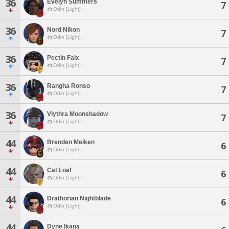
36
Evelyn Summers
7
Odin [Light]
36
Nord Nikon
7
Odin [Light]
36
Pectin Falx
7
Odin [Light]
36
Rangha Ronso
7
Odin [Light]
36
Vlythra Moonshadow
7
Odin [Light]
44
Brenden Meiken
6
Odin [Light]
44
Cat Loaf
6
Odin [Light]
44
Drathorian Nightblade
6
Odin [Light]
44
Dyne Ikana