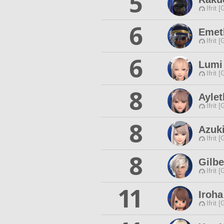
5
Ifrit 
6
Emet
Ifrit 
6
Lumi
Ifrit 
8
Ayle
Ifrit 
8
Azuk
Ifrit 
8
Gilbe
Ifrit 
11
Iroha
Ifrit 