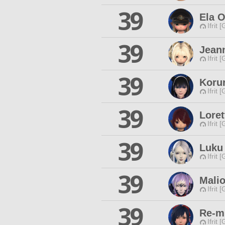
39
Ela O
Ifrit 
39
Jean
Ifrit 
39
Korur
Ifrit 
39
Loret
Ifrit 
39
Luku
Ifrit 
39
Malio
Ifrit 
39
Re-m
Ifrit 