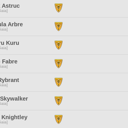
k Astruc
[Gaia]
la Arbre
[Gaia]
ru Kuru
[Gaia]
 Fabre
[Gaia]
Rybrant
[Gaia]
 Skywalker
[Gaia]
 Knightley
[Gaia]