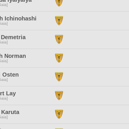
[Gaia]
h Ichinohashi
[Gaia]
 Demetria
[Gaia]
th Norman
[Gaia]
i Osten
[Gaia]
rt Lay
[Gaia]
 Karuta
[Gaia]