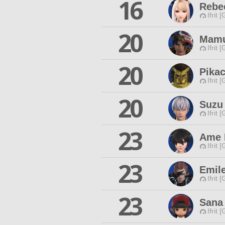
16
Rebe
Ifrit 
20
Mamu
Ifrit 
20
Pikac
Ifrit 
20
Suzu
Ifrit 
23
Ame 
Ifrit 
23
Emile
Ifrit 
23
Sana 
Ifrit 