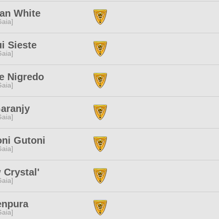
an White
[Gaia]
i Sieste
[Gaia]
e Nigredo
[Gaia]
aranjy
[Gaia]
oni Gutoni
[Gaia]
Crystal'
[Gaia]
enpura
[Gaia]