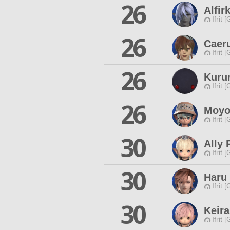
26
Alfir
Ifrit 
26
Caeru
Ifrit 
26
Kuru
Ifrit 
26
Moyo
Ifrit 
30
Ally 
Ifrit 
30
Haru
Ifrit 
30
Keira
Ifrit 