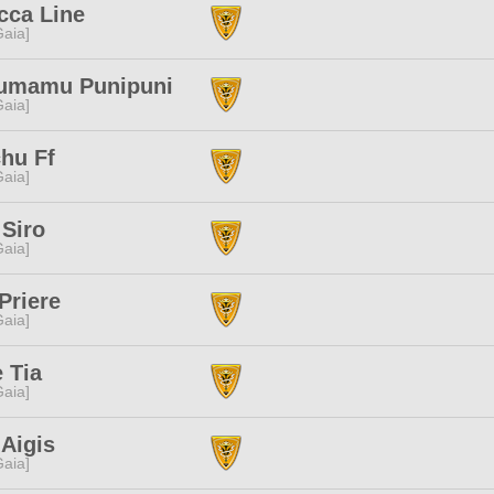
cca Line
[Gaia]
mamu Punipuni
[Gaia]
hu Ff
[Gaia]
 Siro
[Gaia]
Priere
[Gaia]
 Tia
[Gaia]
Aigis
[Gaia]