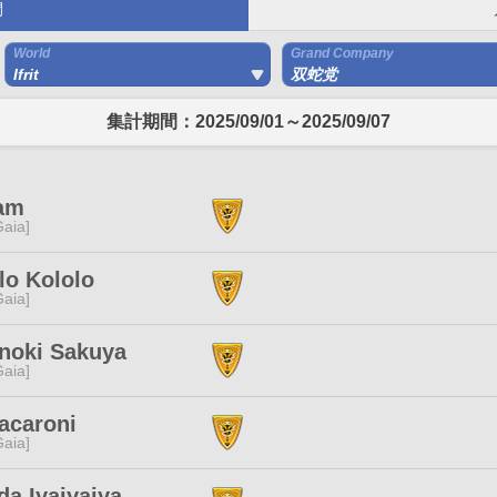
間
World
Grand Company
Ifrit
双蛇党
集計期間：2025/09/01～2025/09/07
am
[Gaia]
lo Kololo
[Gaia]
noki Sakuya
[Gaia]
acaroni
[Gaia]
a Iyaiyaiya