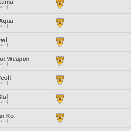
Kuma
[Gaia]
 Aqua
[Gaia]
Owl
[Gaia]
dot Weapon
[Gaia]
coli
[Gaia]
laf
[Gaia]
an Ko
[Gaia]