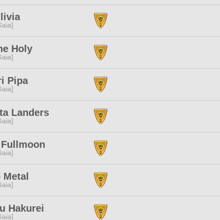
livia
[Gaia]
ne Holy
[Gaia]
i Pipa
[Gaia]
ta Landers
[Gaia]
 Fullmoon
[Gaia]
 Metal
[Gaia]
u Hakurei
[Gaia]