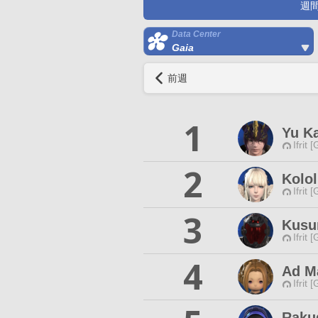
週
Data Center
Gaia
前週
1
Yu K
Ifrit 
2
Kolol
Ifrit 
3
Kusu
Ifrit 
4
Ad M
Ifrit 
Rakud