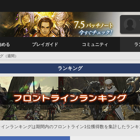
始める
プレイガイド
コミュニティ
ラ
グ（週間）
ランキング
ラインランキングは期間内のフロントライン1位獲得数を集計したランキ