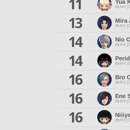
11
Yua 
Ifrit 
13
Mira
Ifrit 
14
Nio 
Ifrit 
14
Peri
Ifrit 
16
Bro C
Ifrit 
16
Ene S
Ifrit 
16
Niiiy
Ifrit 