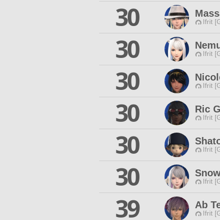
30
Mass
Ifrit 
30
Nemu
Ifrit 
30
Nicol
Ifrit 
30
Ric G
Ifrit 
30
Shat
Ifrit 
30
Snow 
Ifrit 
39
Ab T
Ifrit 