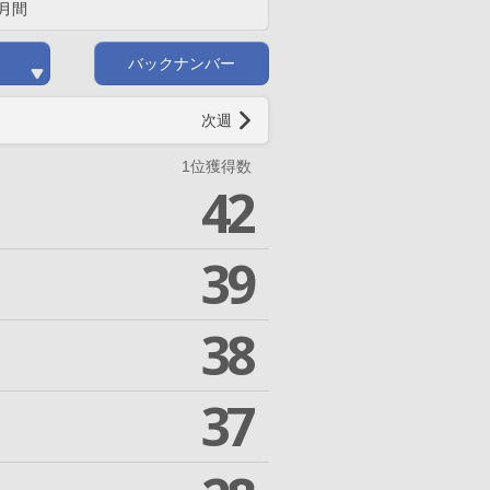
月間
バックナンバー
次週
1位獲得数
42
39
38
37