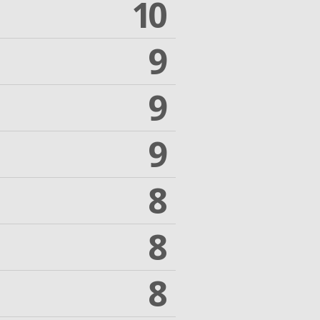
10
9
9
9
8
8
8