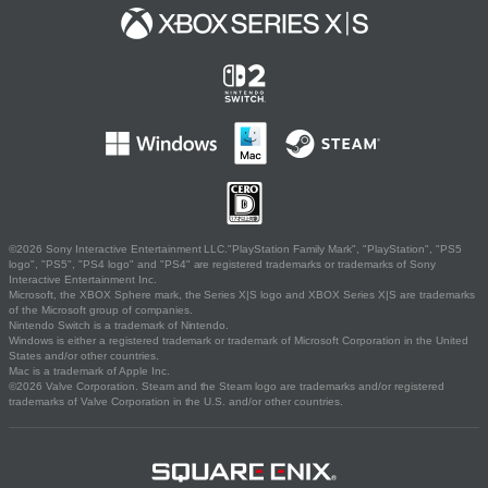
©2026 Sony Interactive Entertainment LLC."PlayStation Family Mark", "PlayStation", "PS5
logo", "PS5", "PS4 logo" and "PS4" are registered trademarks or trademarks of Sony
Interactive Entertainment Inc.
Microsoft, the XBOX Sphere mark, the Series X|S logo and XBOX Series X|S are trademarks
of the Microsoft group of companies.
Nintendo Switch is a trademark of Nintendo.
Windows is either a registered trademark or trademark of Microsoft Corporation in the United
States and/or other countries.
Mac is a trademark of Apple Inc.
©2026 Valve Corporation. Steam and the Steam logo are trademarks and/or registered
trademarks of Valve Corporation in the U.S. and/or other countries.