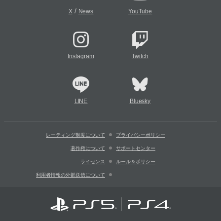
/
X
News
YouTube
Instagram
Twitch
LINE
Bluesky
レーティング制度について
プライバシーポリシー
著作権について
サポートセンター
ライセンス
ルール＆ポリシー
利用者情報の外部送信について