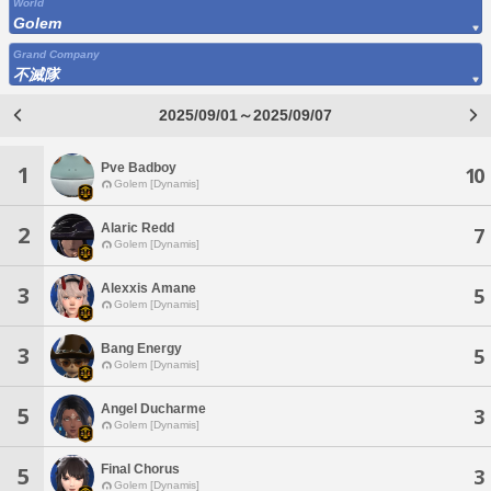
World
Golem
Grand Company
不滅隊
2025/09/01～2025/09/07
Pve Badboy
1
10
Golem [Dynamis]
Alaric Redd
2
7
Golem [Dynamis]
Alexxis Amane
3
5
Golem [Dynamis]
Bang Energy
3
5
Golem [Dynamis]
Angel Ducharme
5
3
Golem [Dynamis]
Final Chorus
5
3
Golem [Dynamis]