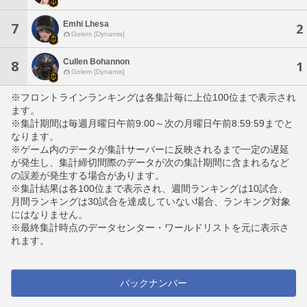
Emhi Lhesa
7
2
Golem [Dynamis]
Cullen Bohannon
8
1
Golem [Dynamis]
※フロントラインランキングは各集計毎に上位100位まで表示され
ます。
※集計期間は毎週月曜日午前9:00～次の月曜日午前8:59:59までと
なります。
※ゲーム内のデータが集計サーバーに反映されるまで一定の遅延
が発生し、集計締切間際のデータが次の集計期間に含まれるなど
の誤差が発生する場合があります。
※集計結果は各100位まで表示され、週間ランキングは10試合、
月間ランキングは30試合を達成していない場合、ランキング対象
にはなりません。
※最終集計時点のデータセンター・ワールドリストを元に表示さ
れます。
バックナンバー