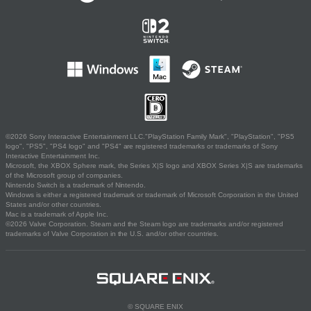
©2026 Sony Interactive Entertainment LLC."PlayStation Family Mark", "PlayStation", "PS5
logo", "PS5", "PS4 logo" and "PS4" are registered trademarks or trademarks of Sony
Interactive Entertainment Inc.
Microsoft, the XBOX Sphere mark, the Series X|S logo and XBOX Series X|S are trademarks
of the Microsoft group of companies.
Nintendo Switch is a trademark of Nintendo.
Windows is either a registered trademark or trademark of Microsoft Corporation in the United
States and/or other countries.
Mac is a trademark of Apple Inc.
©2026 Valve Corporation. Steam and the Steam logo are trademarks and/or registered
trademarks of Valve Corporation in the U.S. and/or other countries.
© SQUARE ENIX