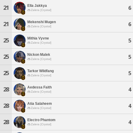
Ella Jakkya
21
6
Zalera [Crystal]
Mekenshi Mugen
21
6
Zalera [Crystal]
Mithia Vyvne
25
5
Zalera [Crystal]
Nickon Malek
25
5
Zalera [Crystal]
Tarkor Wildfang
25
5
Zalera [Crystal]
Aedessa Faith
28
4
Zalera [Crystal]
Atia Salaheem
28
4
Zalera [Crystal]
Electro Phantom
28
4
Zalera [Crystal]