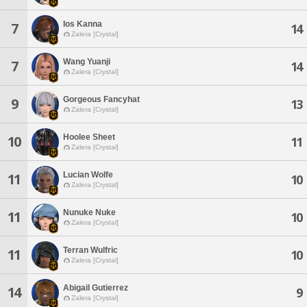
Ios Kanna
7
14
Zalera [Crystal]
Wang Yuanji
7
14
Zalera [Crystal]
Gorgeous Fancyhat
9
13
Zalera [Crystal]
Hoolee Sheet
10
11
Zalera [Crystal]
Lucian Wolfe
11
10
Zalera [Crystal]
Nunuke Nuke
11
10
Zalera [Crystal]
Terran Wulfric
11
10
Zalera [Crystal]
Abigail Gutierrez
14
9
Zalera [Crystal]