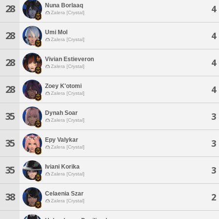
Nuna Borlaaq
28
4
Zalera [Crystal]
Umi Mol
28
4
Zalera [Crystal]
Vivian Estieveron
28
4
Zalera [Crystal]
Zoey K'otomi
28
4
Zalera [Crystal]
Dynah Soar
35
3
Zalera [Crystal]
Epy Valykar
35
3
Zalera [Crystal]
Iviani Korika
35
3
Zalera [Crystal]
Celaenia Szar
38
2
Zalera [Crystal]