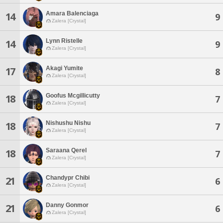
Amara Balenciaga
14
9
Zalera [Crystal]
Lynn Ristelle
14
9
Zalera [Crystal]
Akagi Yumite
17
8
Zalera [Crystal]
Goofus Mcgillicutty
18
7
Zalera [Crystal]
Nishushu Nishu
18
7
Zalera [Crystal]
Saraana Qerel
18
7
Zalera [Crystal]
Chandypr Chibi
21
6
Zalera [Crystal]
Danny Gonmor
21
6
Zalera [Crystal]