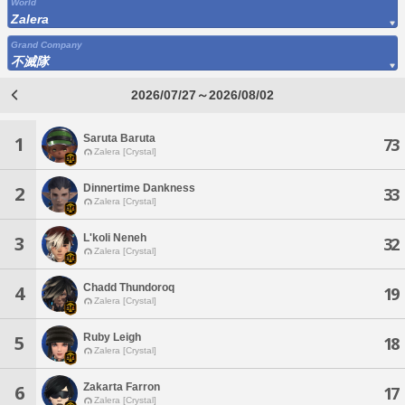
World
Zalera
Grand Company
不滅隊
2026/07/27～2026/08/02
Saruta Baruta
1
73
Zalera [Crystal]
Dinnertime Dankness
2
33
Zalera [Crystal]
L'koli Neneh
3
32
Zalera [Crystal]
Chadd Thundoroq
4
19
Zalera [Crystal]
Ruby Leigh
5
18
Zalera [Crystal]
Zakarta Farron
6
17
Zalera [Crystal]