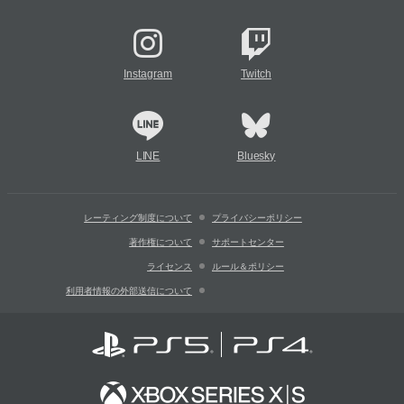
Instagram
Twitch
LINE
Bluesky
レーティング制度について
プライバシーポリシー
著作権について
サポートセンター
ライセンス
ルール＆ポリシー
利用者情報の外部送信について