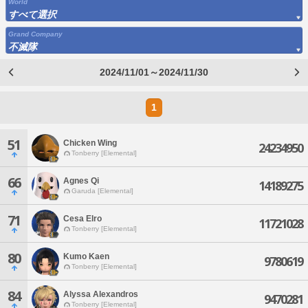
World
すべて選択
Grand Company
不滅隊
2024/11/01～2024/11/30
1
51
Chicken Wing
24234950
Tonberry [Elemental]
66
Agnes Qi
14189275
Garuda [Elemental]
71
Cesa Elro
11721028
Tonberry [Elemental]
80
Kumo Kaen
9780619
Tonberry [Elemental]
84
Alyssa Alexandros
9470281
Tonberry [Elemental]