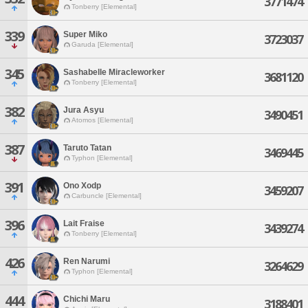
3771474
Tonberry [Elemental]
339
Super Miko
3723037
Garuda [Elemental]
345
Sashabelle Miracleworker
3681120
Tonberry [Elemental]
382
Jura Asyu
3490451
Atomos [Elemental]
387
Taruto Tatan
3469445
Typhon [Elemental]
391
Ono Xodp
3459207
Carbuncle [Elemental]
396
Lait Fraise
3439274
Tonberry [Elemental]
426
Ren Narumi
3264629
Typhon [Elemental]
444
Chichi Maru
3188401