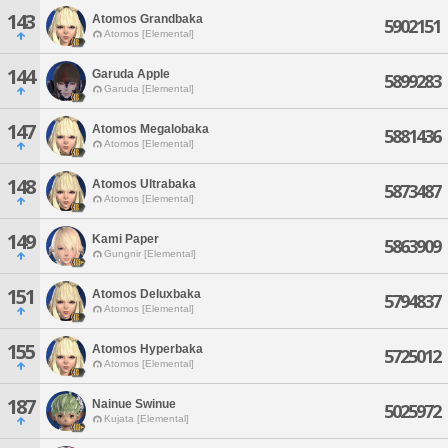
143
Atomos Grandbaka
5902151
Atomos [Elemental]
144
Garuda Apple
5899283
Garuda [Elemental]
147
Atomos Megalobaka
5881436
Atomos [Elemental]
148
Atomos Ultrabaka
5873487
Atomos [Elemental]
149
Kami Paper
5863909
Gungnir [Elemental]
151
Atomos Deluxbaka
5794837
Atomos [Elemental]
155
Atomos Hyperbaka
5725012
Atomos [Elemental]
187
Nainue Swinue
5025972
Kujata [Elemental]