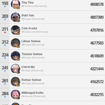
193
Tiny Tina
4908578
Tonberry [Elemental]
203
Robi Yuki
4807389
Kujata [Elemental]
211
Cela Acelot
4707816
Carbuncle [Elemental]
212
Lilinue Swinue
4677583
Kujata [Elemental]
224
Thainue Swinue
4518609
Kujata [Elemental]
241
Chichi Mu
4321444
Aegis [Elemental]
261
Reinue Swinue
4162572
Kujata [Elemental]
284
Milliongod Keihu
4032215
Garuda [Elemental]