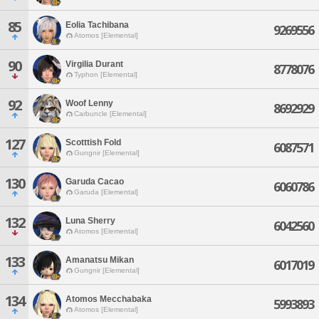
85
Eolia Tachibana
9269556
Atomos [Elemental]
90
Virgilia Durant
8778076
Typhon [Elemental]
92
Woof Lenny
8692929
Carbuncle [Elemental]
127
Scotttish Fold
6087571
Gungnir [Elemental]
130
Garuda Cacao
6060786
Garuda [Elemental]
132
Luna Sherry
6042560
Atomos [Elemental]
133
Amanatsu Mikan
6017019
Gungnir [Elemental]
134
Atomos Mecchabaka
5993893
Atomos [Elemental]