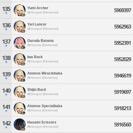
135
Yumi Archer
5969397
Gungnir [Elemental]
136
Yari Lancer
5962963
Gungnir [Elemental]
137
Garuda Banana
5952391
Garuda [Elemental]
138
Iwa Rock
5952029
Gungnir [Elemental]
139
Atomos Miraclebaka
5946619
Atomos [Elemental]
140
Shijin Bard
5919697
Gungnir [Elemental]
141
Atomos Specialbaka
5918213
Atomos [Elemental]
142
Hasami Scissors
5916560
Gungnir [Elemental]