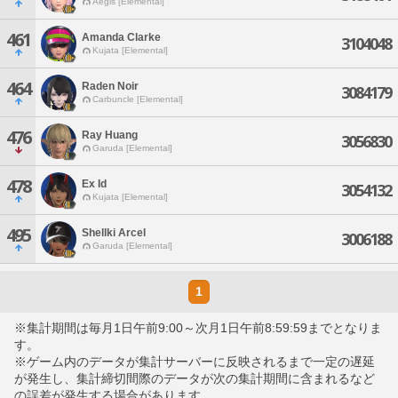
Aegis [Elemental]
461
Amanda Clarke
3104048
Kujata [Elemental]
464
Raden Noir
3084179
Carbuncle [Elemental]
476
Ray Huang
3056830
Garuda [Elemental]
478
Ex Id
3054132
Kujata [Elemental]
495
Shellki Arcel
3006188
Garuda [Elemental]
1
※集計期間は毎月1日午前9:00～次月1日午前8:59:59までとなりま
す。
※ゲーム内のデータが集計サーバーに反映されるまで一定の遅延
が発生し、集計締切間際のデータが次の集計期間に含まれるなど
の誤差が発生する場合があります。