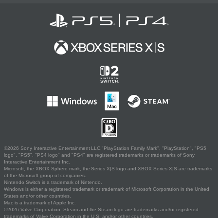
©2026 Sony Interactive Entertainment LLC."PlayStation Family Mark", "PlayStation", "PS5
logo", "PS5", "PS4 logo" and "PS4" are registered trademarks or trademarks of Sony
Interactive Entertainment Inc.
Microsoft, the XBOX Sphere mark, the Series X|S logo and XBOX Series X|S are trademarks
of the Microsoft group of companies.
Nintendo Switch is a trademark of Nintendo.
Windows is either a registered trademark or trademark of Microsoft Corporation in the United
States and/or other countries.
Mac is a trademark of Apple Inc.
©2026 Valve Corporation. Steam and the Steam logo are trademarks and/or registered
trademarks of Valve Corporation in the U.S. and/or other countries.