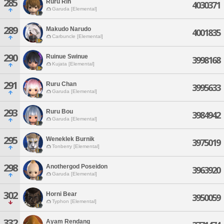
285
Ruru Rin
4030371
Garuda [Elemental]
289
Makudo Narudo
4001835
Carbuncle [Elemental]
290
Ruinue Swinue
3998168
Kujata [Elemental]
291
Ruru Chan
3995633
Garuda [Elemental]
293
Ruru Bou
3984942
Garuda [Elemental]
295
Weneklek Burnik
3975019
Tonberry [Elemental]
298
Anothergod Poseidon
3963920
Garuda [Elemental]
302
Horni Bear
3950059
Typhon [Elemental]
332
Ayam Rendang