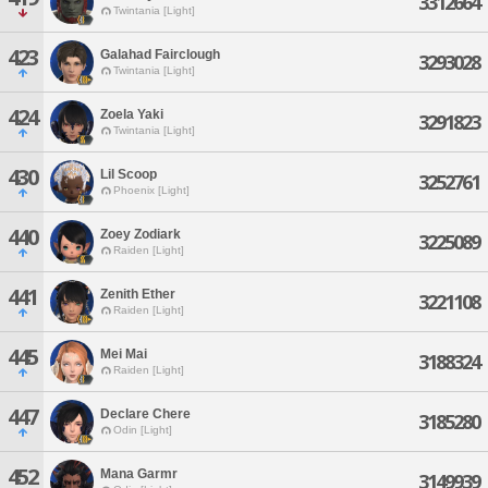
3312664
Twintania [Light]
423
Galahad Fairclough
3293028
Twintania [Light]
424
Zoela Yaki
3291823
Twintania [Light]
430
Lil Scoop
3252761
Phoenix [Light]
440
Zoey Zodiark
3225089
Raiden [Light]
441
Zenith Ether
3221108
Raiden [Light]
445
Mei Mai
3188324
Raiden [Light]
447
Declare Chere
3185280
Odin [Light]
452
Mana Garmr
3149939