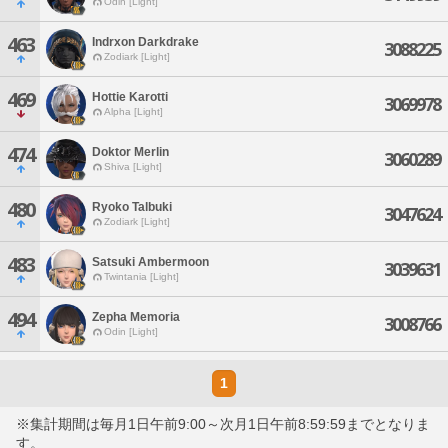
Odin [Light]
463
Indrxon Darkdrake
3088225
Zodiark [Light]
469
Hottie Karotti
3069978
Alpha [Light]
474
Doktor Merlin
3060289
Shiva [Light]
480
Ryoko Talbuki
3047624
Zodiark [Light]
483
Satsuki Ambermoon
3039631
Twintania [Light]
494
Zepha Memoria
3008766
Odin [Light]
1
※集計期間は毎月1日午前9:00～次月1日午前8:59:59までとなりま
す。