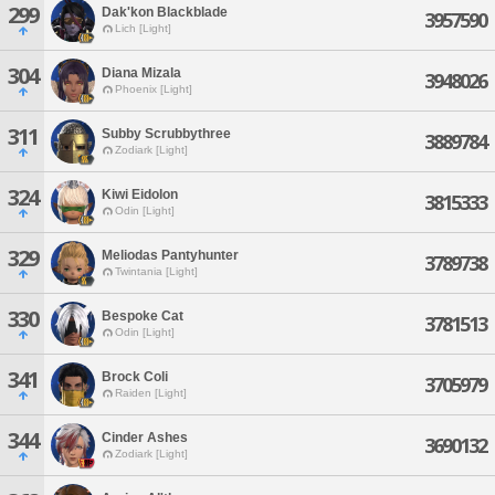
299
Dak'kon Blackblade
3957590
Lich [Light]
304
Diana Mizala
3948026
Phoenix [Light]
311
Subby Scrubbythree
3889784
Zodiark [Light]
324
Kiwi Eidolon
3815333
Odin [Light]
329
Meliodas Pantyhunter
3789738
Twintania [Light]
330
Bespoke Cat
3781513
Odin [Light]
341
Brock Coli
3705979
Raiden [Light]
344
Cinder Ashes
3690132
Zodiark [Light]