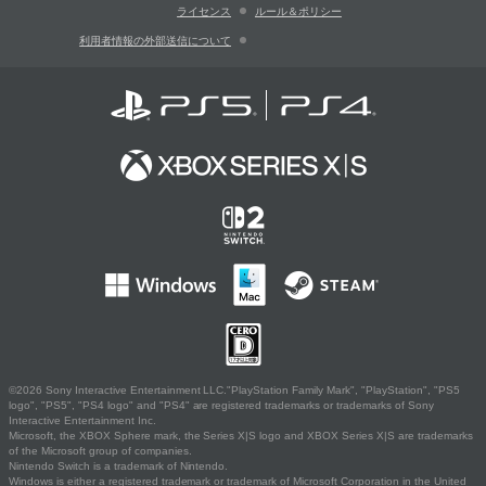
ライセンス
ルール＆ポリシー
利用者情報の外部送信について
©2026 Sony Interactive Entertainment LLC."PlayStation Family Mark", "PlayStation", "PS5
logo", "PS5", "PS4 logo" and "PS4" are registered trademarks or trademarks of Sony
Interactive Entertainment Inc.
Microsoft, the XBOX Sphere mark, the Series X|S logo and XBOX Series X|S are trademarks
of the Microsoft group of companies.
Nintendo Switch is a trademark of Nintendo.
Windows is either a registered trademark or trademark of Microsoft Corporation in the United