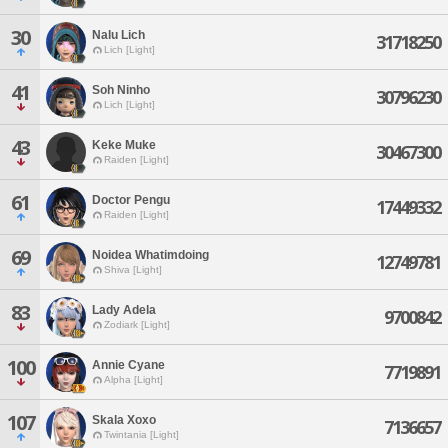
30
Nalu Lich
31718250
Lich [Light]
41
Soh Ninho
30796230
Lich [Light]
43
Keke Muke
30467300
Raiden [Light]
61
Doctor Pengu
17449332
Raiden [Light]
69
Noidea Whatimdoing
12749781
Shiva [Light]
83
Lady Adela
9700842
Zodiark [Light]
100
Annie Cyane
7719891
Alpha [Light]
107
Skala Xoxo
7136657
Twintania [Light]