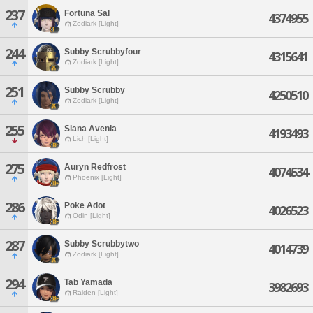
237
Fortuna Sal
4374955
Zodiark [Light]
244
Subby Scrubbyfour
4315641
Zodiark [Light]
251
Subby Scrubby
4250510
Zodiark [Light]
255
Siana Avenia
4193493
Lich [Light]
275
Auryn Redfrost
4074534
Phoenix [Light]
286
Poke Adot
4026523
Odin [Light]
287
Subby Scrubbytwo
4014739
Zodiark [Light]
294
Tab Yamada
3982693
Raiden [Light]