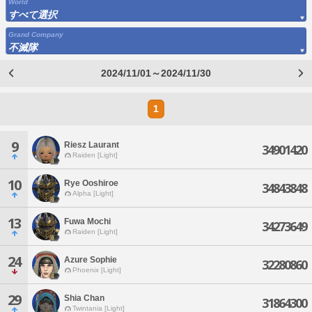
World
すべて選択
Grand Company
不滅隊
2024/11/01～2024/11/30
1
9
Riesz Laurant
34901420
Raiden [Light]
10
Rye Ooshiroe
34843848
Alpha [Light]
13
Fuwa Mochi
34273649
Raiden [Light]
24
Azure Sophie
32280860
Phoenix [Light]
29
Shia Chan
31864300
Twintania [Light]