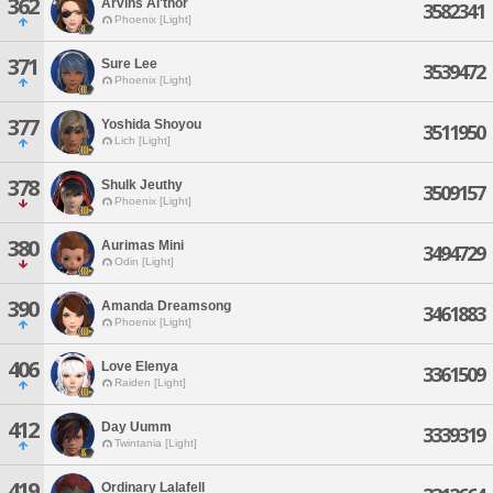
362
Arvins Al'thor
3582341
Phoenix [Light]
371
Sure Lee
3539472
Phoenix [Light]
377
Yoshida Shoyou
3511950
Lich [Light]
378
Shulk Jeuthy
3509157
Phoenix [Light]
380
Aurimas Mini
3494729
Odin [Light]
390
Amanda Dreamsong
3461883
Phoenix [Light]
406
Love Elenya
3361509
Raiden [Light]
412
Day Uumm
3339319
Twintania [Light]
419
Ordinary Lalafell