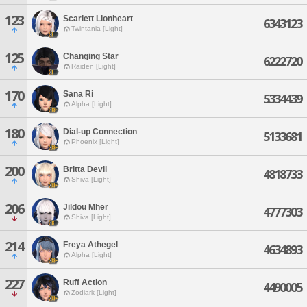
123
Scarlett Lionheart
6343123
Twintania [Light]
125
Changing Star
6222720
Raiden [Light]
170
Sana Ri
5334439
Alpha [Light]
180
Dial-up Connection
5133681
Phoenix [Light]
200
Britta Devil
4818733
Shiva [Light]
206
Jildou Mher
4777303
Shiva [Light]
214
Freya Athegel
4634893
Alpha [Light]
227
Ruff Action
4490005
Zodiark [Light]