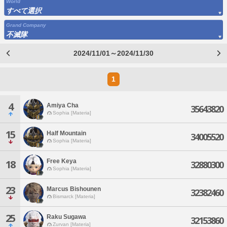
World
すべて選択
Grand Company
不滅隊
2024/11/01～2024/11/30
1
4
Amiya Cha
35643820
Sophia [Materia]
15
Half Mountain
34005520
Sophia [Materia]
Free Keya
18
32880300
Sophia [Materia]
23
Marcus Bishounen
32382460
Bismarck [Materia]
25
Raku Sugawa
32153860
Zurvan [Materia]