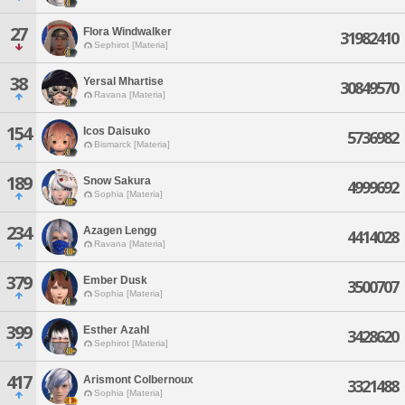
27
Flora Windwalker
31982410
Sephirot [Materia]
38
Yersal Mhartise
30849570
Ravana [Materia]
154
Icos Daisuko
5736982
Bismarck [Materia]
189
Snow Sakura
4999692
Sophia [Materia]
234
Azagen Lengg
4414028
Ravana [Materia]
379
Ember Dusk
3500707
Sophia [Materia]
399
Esther Azahl
3428620
Sephirot [Materia]
417
Arismont Colbernoux
3321488
Sophia [Materia]