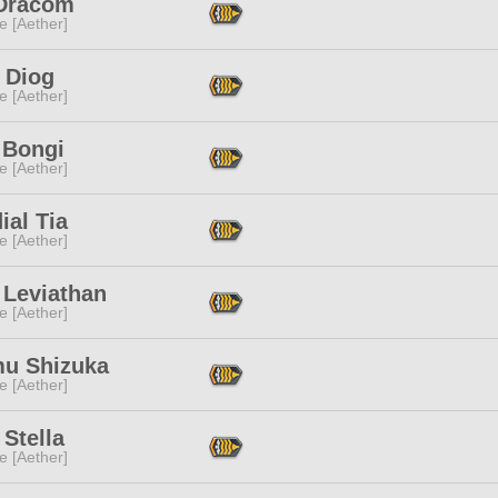
Dracom
e [Aether]
 Diog
e [Aether]
 Bongi
e [Aether]
ial Tia
e [Aether]
 Leviathan
e [Aether]
u Shizuka
e [Aether]
Stella
e [Aether]