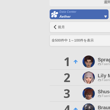
週
Data Center
Aether
前月
全
500
件中
1
～
100
件を表示
1
Sprag
Faeri
2
Lily 
Faeri
3
Shus
Faeri
4
Brau