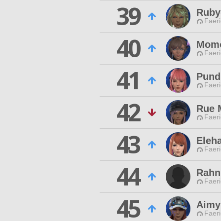
39
Ruby
Faeri
40
Momo
Faeri
41
Pund
Faeri
42
Rue M
Faeri
43
Eleh
Faeri
44
Rahn
Faeri
45
Aimy
Faeri