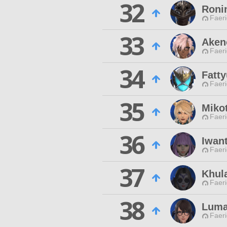
32
Roni
Faeri
33
Aken
Faeri
34
Fatty
Faeri
35
Miko
Faeri
36
Iwan
Faeri
37
Khul
Faeri
38
Luma
Faeri