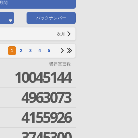
月間
バックナンバー
次月
1
2
3
4
5
獲得軍票数
10045144
4963073
4155926
3745300