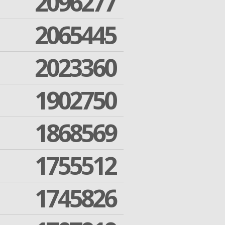
2096277
2065445
2023360
1902750
1868569
1755512
1745826