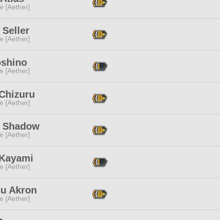
e [Aether]
Seller
e [Aether]
oshino
e [Aether]
 Chizuru
e [Aether]
c Shadow
e [Aether]
 Kayami
e [Aether]
zu Akron
e [Aether]