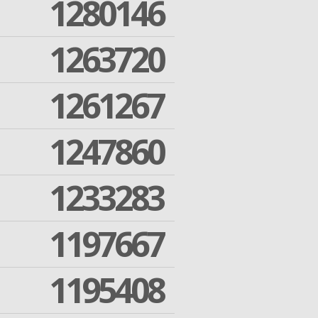
1280146
1263720
1261267
1247860
1233283
1197667
1195408