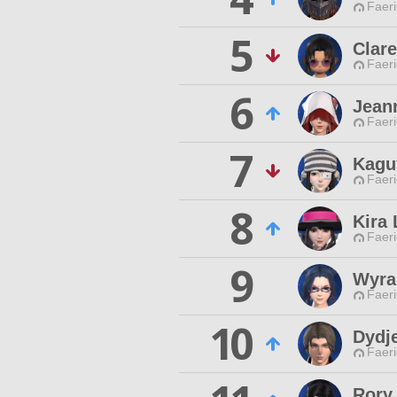
Faeri
5
Clar
Faeri
6
Jean
Faeri
7
Kagu
Faeri
8
Kira 
Faeri
9
Wyra
Faeri
10
Dydj
Faeri
Rory 