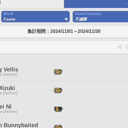
間
World
Grand Company
Faerie
不滅隊
集計期間：2024/11/01～2024/11/30
 Vellis
e [Aether]
Mizuki
e [Aether]
ei Ni
e [Aether]
n Bunnybaited