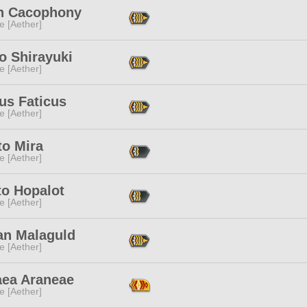
n Cacophony
e [Aether]
o Shirayuki
e [Aether]
us Faticus
e [Aether]
to Mira
e [Aether]
to Hopalot
e [Aether]
an Malaguld
e [Aether]
ea Araneae
e [Aether]