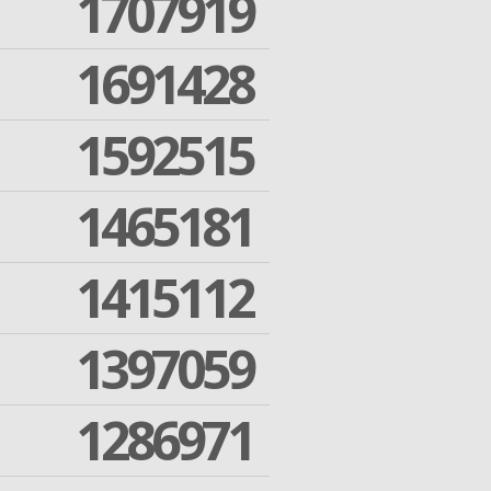
1707919
1691428
1592515
1465181
1415112
1397059
1286971