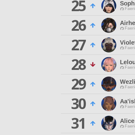
25
Soph
Faeri
26
Airh
Faeri
27
Viole
Faeri
28
Lelou
Faeri
29
Wezli
Faeri
30
Aa'i
Faeri
31
Alice
Faeri