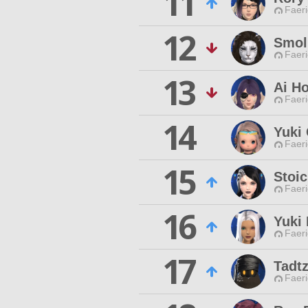
11
Faeri
12
Smol 
Faeri
13
Ai H
Faeri
14
Yuki
Faeri
15
Stoi
Faeri
16
Yuki
Faeri
17
Tadt
Faeri