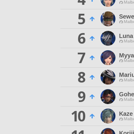
Malbo
5
Sewe
Malbo
6
Luna
Malbo
7
Myya
Malbo
8
Mari
Malbo
9
Gohe
Malbo
10
Kaze
Malbo
Korij