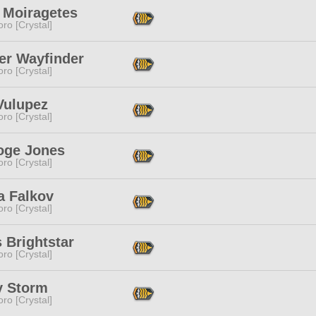
 Moiragetes
ro [Crystal]
er Wayfinder
ro [Crystal]
Vulupez
ro [Crystal]
oge Jones
ro [Crystal]
a Falkov
ro [Crystal]
 Brightstar
ro [Crystal]
y Storm
ro [Crystal]