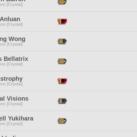
ro [Crystal]
 Anluan
ro [Crystal]
ong Wong
ro [Crystal]
s Bellatrix
ro [Crystal]
Astrophy
ro [Crystal]
al Visions
ro [Crystal]
ll Yukihara
ro [Crystal]