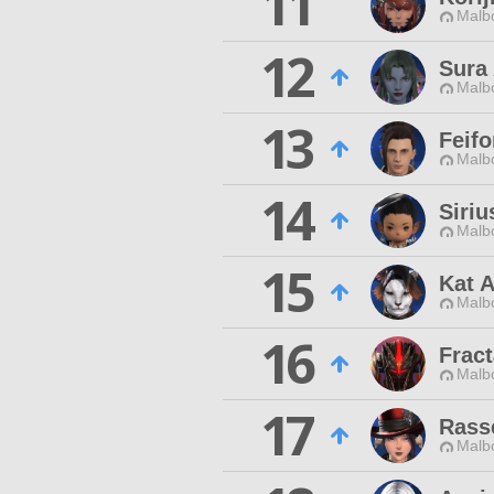
11
Malbo
12
Sura
Malbo
13
Feif
Malbo
14
Siriu
Malbo
15
Kat 
Malbo
16
Fract
Malbo
17
Rasse
Malbo