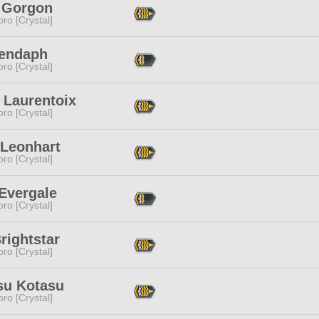
 Gorgon
ro [Crystal]
Zendaph
ro [Crystal]
 Laurentoix
ro [Crystal]
 Leonhart
ro [Crystal]
Evergale
ro [Crystal]
Brightstar
ro [Crystal]
su Kotasu
ro [Crystal]