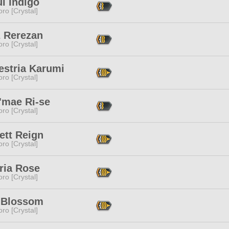
l Indigo
ro [Crystal]
z Rerezan
ro [Crystal]
estria Karumi
ro [Crystal]
'mae Ri-se
ro [Crystal]
ett Reign
ro [Crystal]
ria Rose
ro [Crystal]
 Blossom
ro [Crystal]