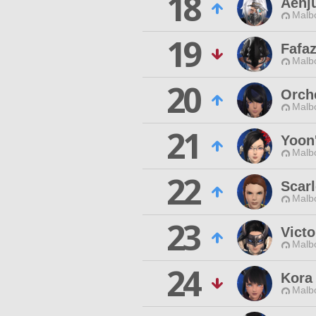
18
Aenju
Malbo
19
Fafa
Malbo
20
Orch
Malbo
21
Yoon
Malbo
22
Scarl
Malbo
23
Victo
Malbo
24
Kora
Malbo