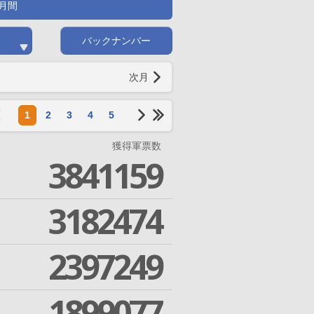
月間
バックナンバー
次月
1
2
3
4
5
獲得軍票数
3841159
3182474
2397249
1899077