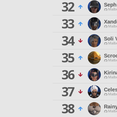
32
Seph
Malbo
33
Xand
Malbo
34
Soli 
Malbo
35
Scro
Malbo
36
Kirin
Malbo
37
Celes
Malbo
38
Rain
Malbo