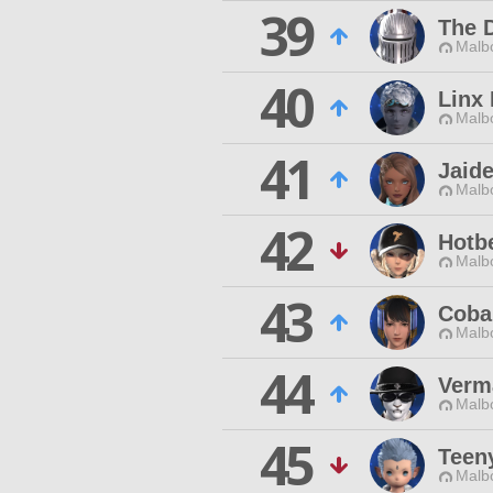
39
The 
Malbo
40
Linx
Malbo
41
Jaid
Malbo
42
Hotb
Malbo
43
Coba
Malbo
44
Verm
Malbo
45
Teen
Malbo