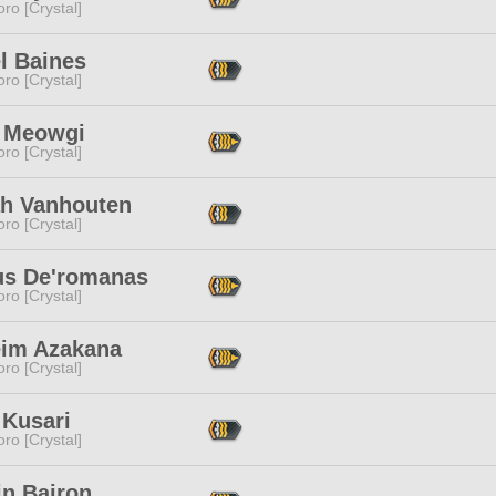
ro [Crystal]
l Baines
ro [Crystal]
 Meowgi
ro [Crystal]
h Vanhouten
ro [Crystal]
us De'romanas
ro [Crystal]
im Azakana
ro [Crystal]
 Kusari
ro [Crystal]
in Bairon