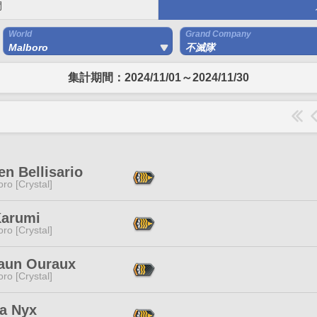
間
World
Grand Company
Malboro
不滅隊
集計期間：2024/11/01～2024/11/30
n Bellisario
ro [Crystal]
Karumi
ro [Crystal]
laun Ouraux
ro [Crystal]
ia Nyx