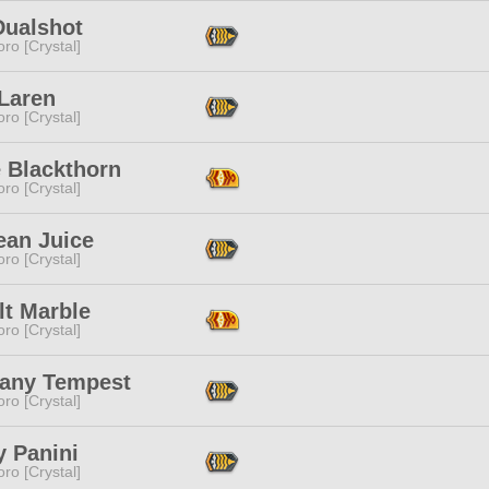
Dualshot
ro [Crystal]
 Laren
ro [Crystal]
e Blackthorn
ro [Crystal]
ean Juice
ro [Crystal]
lt Marble
ro [Crystal]
any Tempest
ro [Crystal]
y Panini
ro [Crystal]