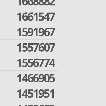
1668882
1661547
1591967
1557607
1556774
1466905
1451951