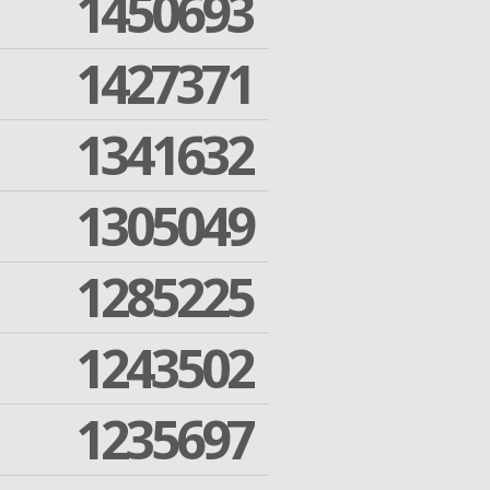
1450693
1427371
1341632
1305049
1285225
1243502
1235697