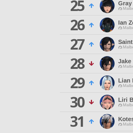
25
Gray
Malbo
26
Ian 
Malbo
27
Saint
Malbo
28
Jake
Malbo
29
Lian 
Malbo
30
Liri 
Malbo
31
Kote
Malbo