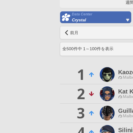
週
Data Center
Crystal
前月
全
500
件中
1
～
100
件を表示
1
Kaoze
Malbo
2
Kat 
Malbo
3
Guil
Malbo
4
Silin