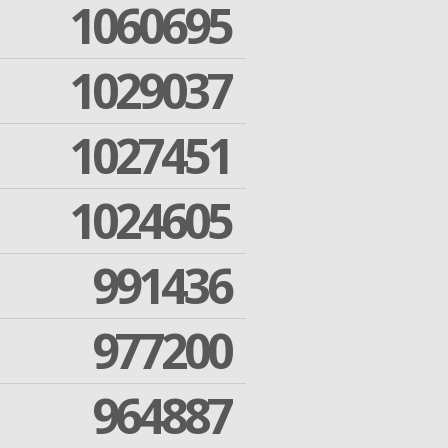
1060695
1029037
1027451
1024605
991436
977200
964887