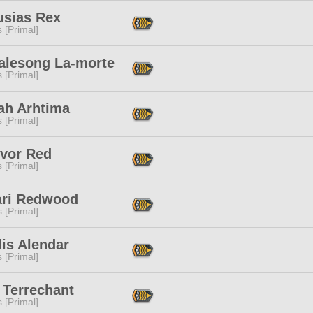
sias Rex
s [Primal]
ialesong La-morte
s [Primal]
ah Arhtima
s [Primal]
ivor Red
s [Primal]
ari Redwood
s [Primal]
is Alendar
s [Primal]
 Terrechant
s [Primal]