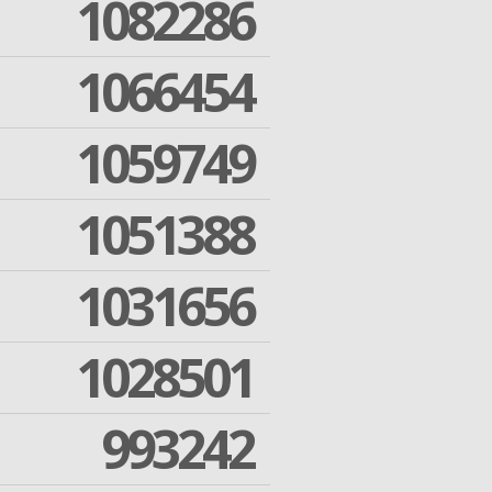
1082286
1066454
1059749
1051388
1031656
1028501
993242