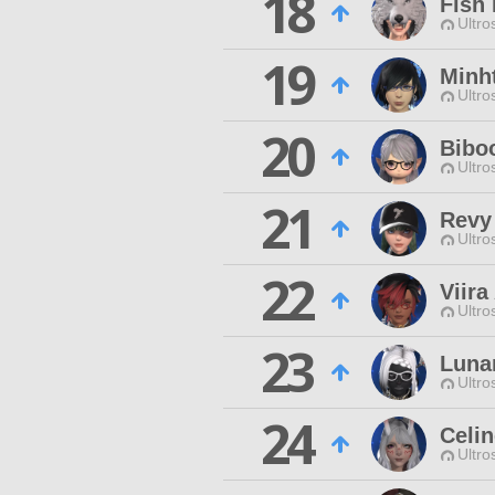
18
Fish
Ultro
19
Minh
Ultro
20
Bibo
Ultro
21
Revy
Ultro
22
Viira
Ultro
23
Lunar
Ultro
24
Celi
Ultro