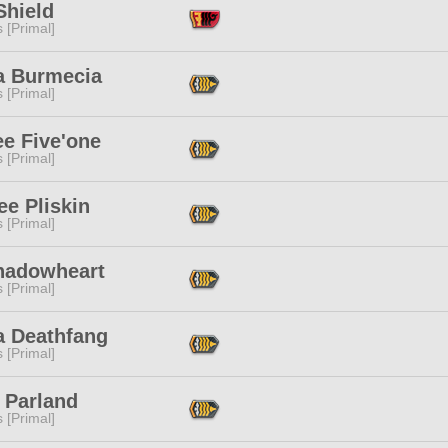
Shield
s [Primal]
a Burmecia
s [Primal]
e Five'one
s [Primal]
e Pliskin
s [Primal]
hadowheart
s [Primal]
a Deathfang
s [Primal]
h Parland
s [Primal]