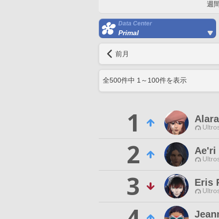
週
Data Center
Primal
前月
全
500
件中
1
～
100
件を表示
1
Alara
Ultro
2
Ae'r
Ultro
3
Eris 
Ultro
4
Jean