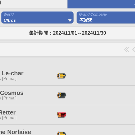
間
World
Grand Company
Ultros
不滅隊
集計期間：2024/11/01～2024/11/30
 Le-char
s [Primal]
i Cosmos
s [Primal]
Retter
s [Primal]
ne Norlaise