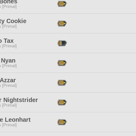
 Bones
s [Primal]
ty Cookie
s [Primal]
o Tax
s [Primal]
 Nyan
s [Primal]
 Azzar
s [Primal]
 Nightstrider
s [Primal]
ne Leonhart
s [Primal]