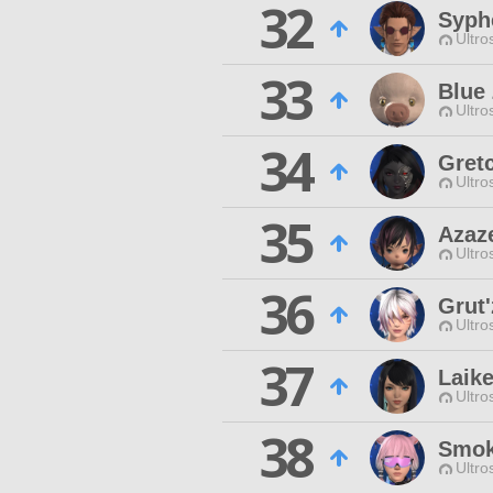
32
Syph
Ultro
33
Blue
Ultro
34
Gret
Ultro
35
Azaz
Ultro
36
Grut
Ultro
37
Laik
Ultro
38
Smok
Ultro