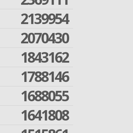
2139954
2070430
1843162
1788146
1688055
1641808