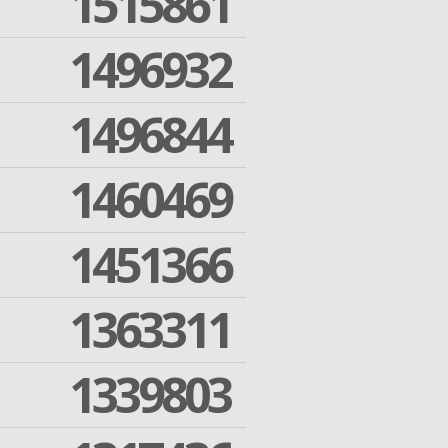
1515861
1496932
1496844
1460469
1451366
1363311
1339803