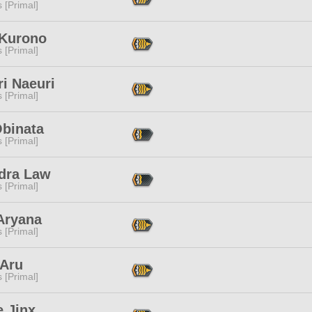
s [Primal]
 Kurono
s [Primal]
i Naeuri
s [Primal]
Obinata
s [Primal]
dra Law
s [Primal]
Aryana
s [Primal]
 Aru
s [Primal]
e Jinx