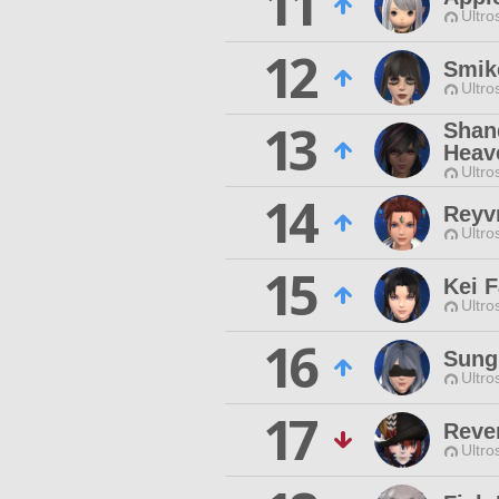
11
Ultro
12
Smik
Ultro
13
Shan
Heav
Ultro
14
Reyv
Ultro
15
Kei 
Ultro
16
Sung
Ultro
17
Reve
Ultro