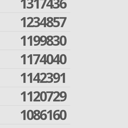
1317436
1234857
1199830
1174040
1142391
1120729
1086160