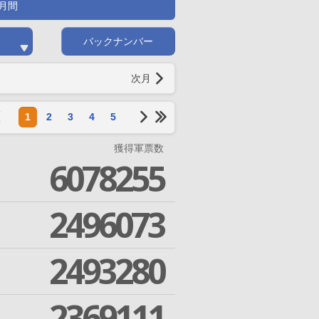
月間
バックナンバー
次月
1
2
3
4
5
獲得軍票数
6078255
2496073
2493280
2369111