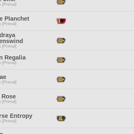
s [Primal]
e Planchet
s [Primal]
draya
enswind
s [Primal]
n Regalia
s [Primal]
Fae
s [Primal]
 Rose
s [Primal]
rse Entropy
s [Primal]