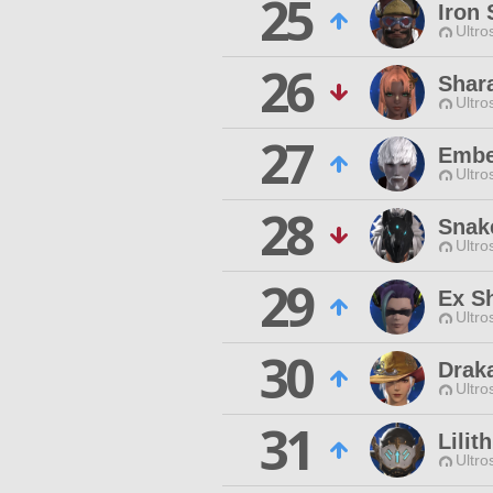
25
Iron 
Ultro
26
Shar
Ultro
27
Embe
Ultro
28
Snake
Ultro
29
Ex S
Ultro
30
Drak
Ultro
31
Lilit
Ultro