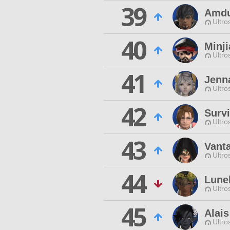
39
Amdu
Ultro
40
Minj
Ultro
41
Jenn
Ultro
42
Surv
Ultro
43
Vant
Ultro
44
Lunel
Ultro
45
Alais
Ultro