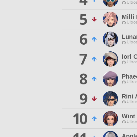
Ultro
5
Milli
Ultro
6
Lunar
Ultro
7
Iori 
Ultro
8
Phae
Ultro
9
Rini 
Ultro
10
Wint
Ultro
Appl