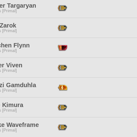
er Targaryan
s [Primal]
 Zarok
s [Primal]
chen Flynn
s [Primal]
er Viven
s [Primal]
'zi Gamduhla
s [Primal]
e Kimura
s [Primal]
e Waveframe
s [Primal]