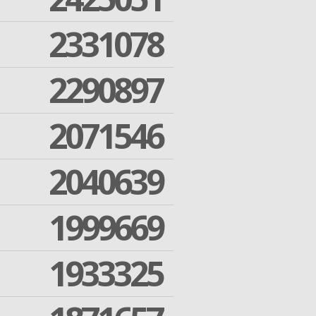
2331078
2290897
2071546
2040639
1999669
1933325