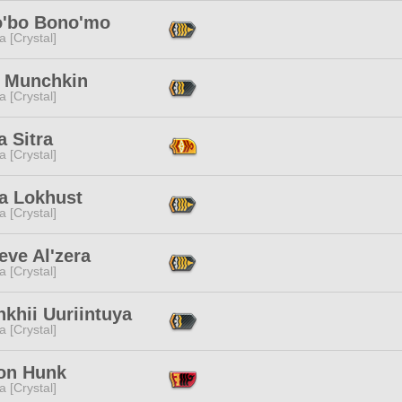
'bo Bono'mo
a [Crystal]
e Munchkin
a [Crystal]
a Sitra
a [Crystal]
a Lokhust
a [Crystal]
eve Al'zera
a [Crystal]
khii Uuriintuya
a [Crystal]
on Hunk
a [Crystal]