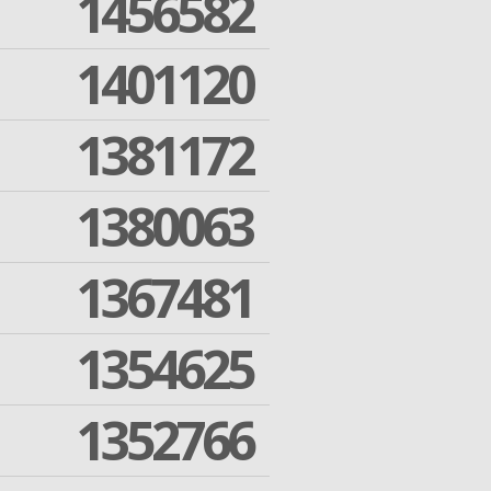
1456582
1401120
1381172
1380063
1367481
1354625
1352766