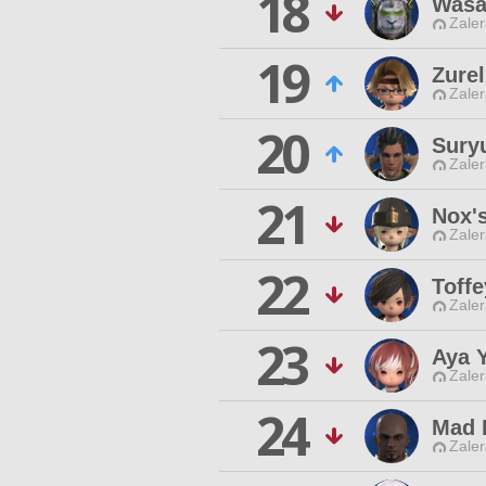
18
Wasa
Zaler
19
Zure
Zaler
20
Sury
Zaler
21
Nox'
Zaler
22
Toffe
Zaler
23
Aya 
Zaler
24
Mad 
Zaler