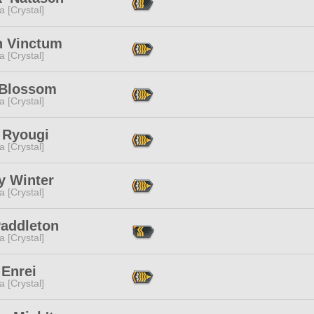
a [Crystal]
n Vinctum
a [Crystal]
 Blossom
a [Crystal]
 Ryougi
a [Crystal]
y Winter
a [Crystal]
Paddleton
a [Crystal]
 Enrei
a [Crystal]