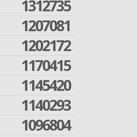
1312735
1207081
1202172
1170415
1145420
1140293
1096804