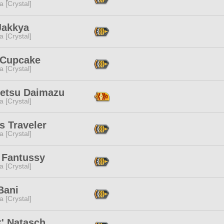
a [Crystal]
Jakkya
a [Crystal]
 Cupcake
a [Crystal]
etsu Daimazu
a [Crystal]
s Traveler
a [Crystal]
 Fantussy
a [Crystal]
Bani
a [Crystal]
k' Natasch