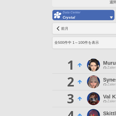
週
Data Center
Crystal
前月
全
500
件中
1
～
100
件を表示
1
Muru
Zaler
2
Syne
Zaler
3
Val 
Zaler
4
Skitt