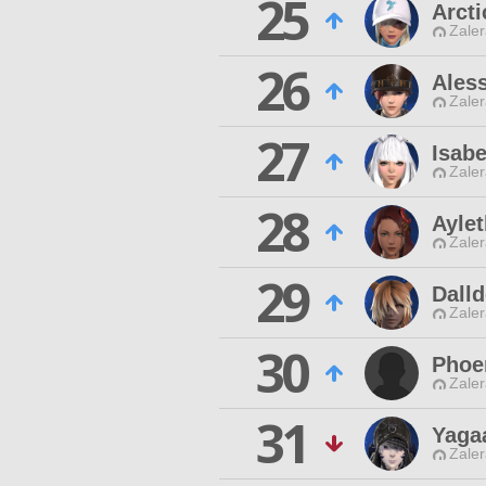
25
Arct
Zaler
26
Ales
Zaler
27
Isab
Zaler
28
Ayle
Zaler
29
Dall
Zaler
30
Phoe
Zaler
31
Yaga
Zaler