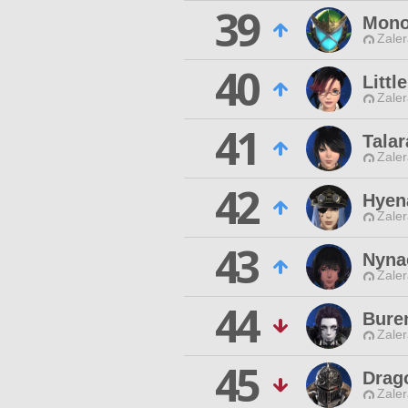
39
Mono
Zaler
40
Littl
Zaler
41
Talar
Zaler
42
Hyen
Zaler
43
Nyna
Zaler
44
Buren
Zaler
45
Drag
Zaler