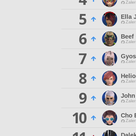
Zaler
5
Ella 
Zaler
6
Beef
Zaler
7
Gyos
Zaler
8
Helio
Zaler
9
John
Zaler
10
Cho 
Zaler
Dale