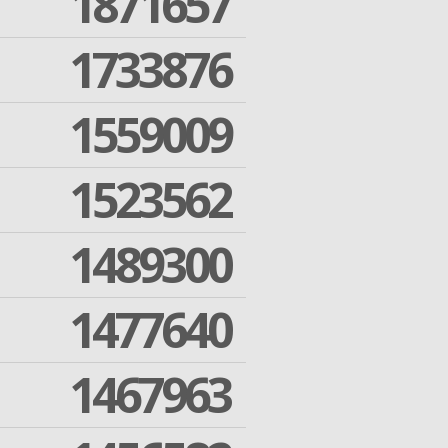
1871657
1733876
1559009
1523562
1489300
1477640
1467963