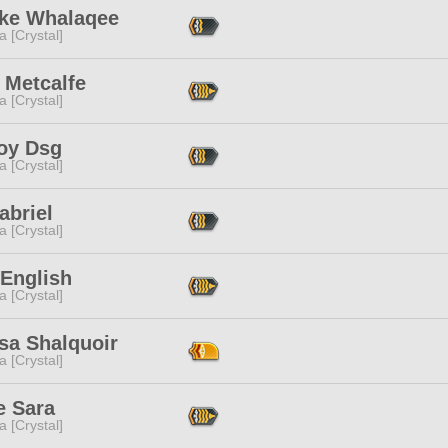
ke Whalaqee
a [Crystal]
 Metcalfe
a [Crystal]
oy Dsg
a [Crystal]
abriel
a [Crystal]
 English
a [Crystal]
sa Shalquoir
a [Crystal]
e Sara
a [Crystal]