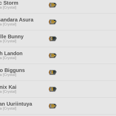
ic Storm
a [Crystal]
sandara Asura
a [Crystal]
elle Bunny
a [Crystal]
th Landon
a [Crystal]
do Bigguns
a [Crystal]
nix Kai
a [Crystal]
an Uuriintuya
a [Crystal]