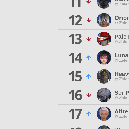
11
Zaler
12
Orio
Zaler
13
Pale
Zaler
14
Luna
Zaler
15
Heav
Zaler
16
Ser 
Zaler
17
Aifre
Zaler