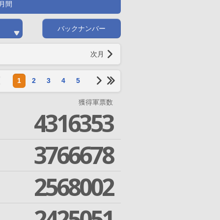
月間
バックナンバー
次月
1
2
3
4
5
獲得軍票数
4316353
3766678
2568002
2425051