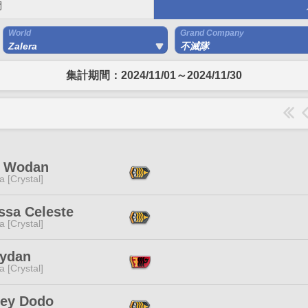
間
World
Grand Company
Zalera
不滅隊
集計期間：2024/11/01～2024/11/30
 Wodan
a [Crystal]
ssa Celeste
a [Crystal]
Kydan
a [Crystal]
ley Dodo