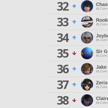
32
Chas
Zaler
33
Rook
Zaler
34
Joyb
Zaler
35
Sir G
Zaler
36
Jake
Zaler
37
Zeris
Zaler
38
Clair
Zaler