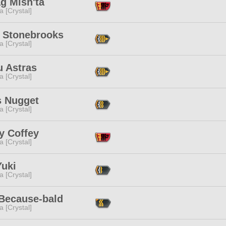
g Mish'ta
a [Crystal]
l Stonebrooks
a [Crystal]
u Astras
a [Crystal]
s Nugget
a [Crystal]
y Coffey
a [Crystal]
Yuki
a [Crystal]
Because-bald
a [Crystal]