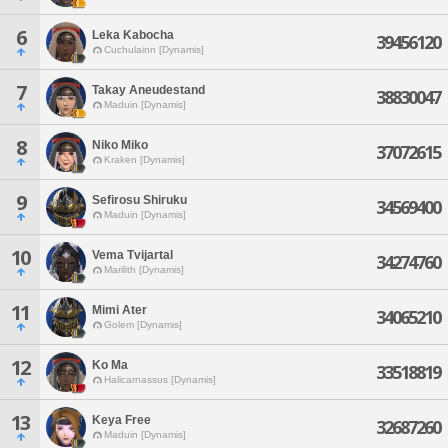
6
Leka Kabocha
39456120
Cuchulainn [Dynamis]
7
Takay Aneudestand
38830047
Maduin [Dynamis]
8
Niko Miko
37072615
Kraken [Dynamis]
9
Sefirosu Shiruku
34569400
Maduin [Dynamis]
10
Vema Tvijartal
34274760
Marilith [Dynamis]
11
Mimi Ater
34065210
Golem [Dynamis]
12
Ko Ma
33518819
Halicarnassus [Dynamis]
13
Keya Free
32687260
Maduin [Dynamis]