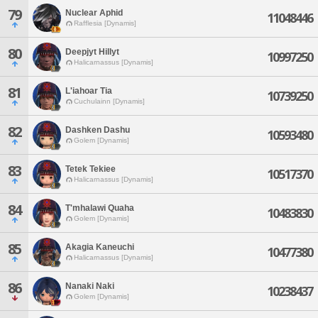
79
Nuclear Aphid
11048446
Rafflesia [Dynamis]
80
Deepjyt Hillyt
10997250
Halicarnassus [Dynamis]
81
L'iahoar Tia
10739250
Cuchulainn [Dynamis]
82
Dashken Dashu
10593480
Golem [Dynamis]
83
Tetek Tekiee
10517370
Halicarnassus [Dynamis]
84
T'mhalawi Quaha
10483830
Golem [Dynamis]
85
Akagia Kaneuchi
10477380
Halicarnassus [Dynamis]
86
Nanaki Naki
10238437
Golem [Dynamis]