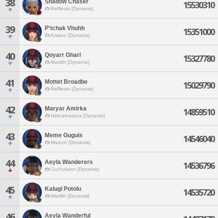
38
Shadow Chaser
15530310
Rafflesia [Dynamis]
39
P'tchak Vhuhh
15351000
Kraken [Dynamis]
40
Qoyarr Gharl
15327780
Marilith [Dynamis]
41
Mottet Broadbe
15029790
Rafflesia [Dynamis]
42
Maryar Amirka
14859510
Halicarnassus [Dynamis]
43
Meme Guguis
14546040
Maduin [Dynamis]
44
Aeyla Wanderers
14536796
Cuchulainn [Dynamis]
45
Kalugi Potolu
14535720
Marilith [Dynamis]
46
Aeyla Wanderful