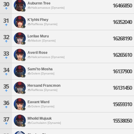
30
Auburnn Tree
16466850
Halicarnassus [Dynamis]
31
K'lyhhi Fhey
16352040
Rafflesia [Dynamis]
32
Lorilae Muru
16268190
Maduin [Dynamis]
33
Averil Rose
16265610
Halicarnassus [Dynamis]
34
Sami'to Mosha
16137900
Golem [Dynamis]
35
Hersand Francmon
16131450
Rafflesia [Dynamis]
36
Eavant Ward
15659310
Golem [Dynamis]
37
Mholid Mujuuk
15538050
Cuchulainn [Dynamis]