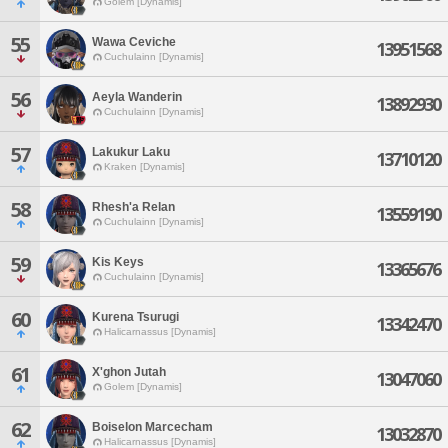
Golem [Dynamis]
55
Wawa Ceviche
13951568
Cuchulainn [Dynamis]
56
Aeyla Wanderin
13892930
Cuchulainn [Dynamis]
57
Lakukur Laku
13710120
Kraken [Dynamis]
58
Rhesh'a Relan
13559190
Cuchulainn [Dynamis]
59
Kis Keys
13365676
Cuchulainn [Dynamis]
60
Kurena Tsurugi
13342470
Halicarnassus [Dynamis]
61
X'ghon Jutah
13047060
Golem [Dynamis]
62
Boiselon Marcecham
13032870
Halicarnassus [Dynamis]