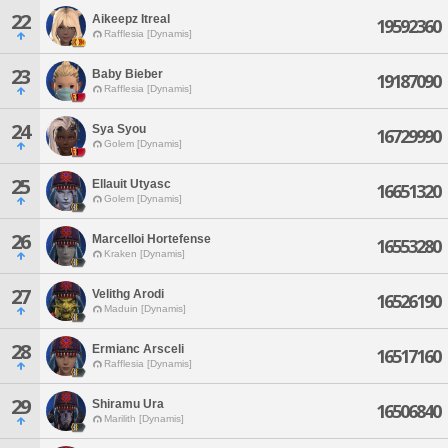
22
Aikeepz Itreal
19592360
Rafflesia [Dynamis]
23
Baby Bieber
19187090
Rafflesia [Dynamis]
24
Sya Syou
16729990
Golem [Dynamis]
25
Ellauit Utyasc
16651320
Golem [Dynamis]
26
Marcelloi Hortefense
16553280
Kraken [Dynamis]
27
Velithg Arodi
16526190
Maduin [Dynamis]
28
Ermianc Arsceli
16517160
Rafflesia [Dynamis]
29
Shiramu Ura
16506840
Marilith [Dynamis]