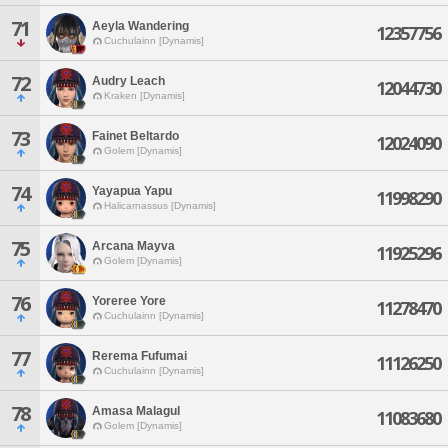
71
Aeyla Wandering
12357756
Cuchulainn [Dynamis]
72
Audry Leach
12044730
Kraken [Dynamis]
73
Fainet Beltardo
12024090
Golem [Dynamis]
74
Yayapua Yapu
11998290
Halicarnassus [Dynamis]
75
Arcana Mayva
11925296
Golem [Dynamis]
76
Yoreree Yore
11278470
Cuchulainn [Dynamis]
77
Rerema Fufumai
11126250
Cuchulainn [Dynamis]
78
Amasa Malagul
11083680
Golem [Dynamis]