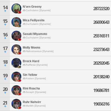
14
N'orn Greeny
28722320
Cuchulainn [Dynamis]
15
Mica Feiliyesite
26690643
Cuchulainn [Dynamis]
16
Sasaki Miyamoto
25516511
Cuchulainn [Dynamis]
17
Molly Moons
23273643
Halicarnassus [Dynamis]
18
Brock Hard
20292045
Rafflesia [Dynamis]
19
Sin Yellow
20138240
Kraken [Dynamis]
20
Rini Roacha
19686781
Seraph [Dynamis]
21
Ruhr Nehvirr
19656316
Marilith [Dynamis]