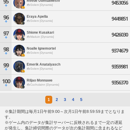
95
Reede Ubmuawesfv
9453056
Golem [Dynamis]
96
Eraya Apella
9449851
Golem [Dynamis]
97
Shione Kusakari
9426030
Maduin [Dynamis]
98
Noalle Ignemortel
9374679
Golem [Dynamis]
99
Emerik Anatalyasch
9359981
Golem [Dynamis]
100
Riljao Monnawe
9356370
Cuchulainn [Dynamis]
1
2
3
4
5
※集計期間は毎月1日午前9:00～次月1日午前8:59:59までとなりま
す。
※ゲーム内のデータが集計サーバーに反映されるまで一定の遅延
が発生し、集計締切間際のデータが次の集計期間に含まれるなど