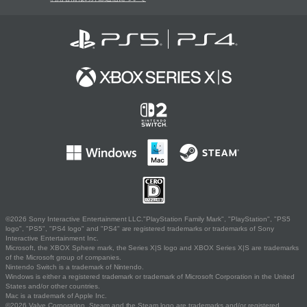
©2026 Sony Interactive Entertainment LLC."PlayStation Family Mark", "PlayStation", "PS5
logo", "PS5", "PS4 logo" and "PS4" are registered trademarks or trademarks of Sony
Interactive Entertainment Inc.
Microsoft, the XBOX Sphere mark, the Series X|S logo and XBOX Series X|S are trademarks
of the Microsoft group of companies.
Nintendo Switch is a trademark of Nintendo.
Windows is either a registered trademark or trademark of Microsoft Corporation in the United
States and/or other countries.
Mac is a trademark of Apple Inc.
©2026 Valve Corporation. Steam and the Steam logo are trademarks and/or registered