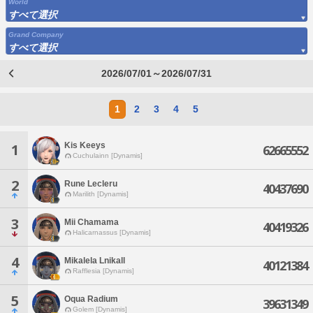
World
すべて選択
Grand Company
すべて選択
2026/07/01～2026/07/31
1
2
3
4
5
Kis Keeys
1
62665552
Cuchulainn [Dynamis]
2
Rune Lecleru
40437690
Marilith [Dynamis]
3
Mii Chamama
40419326
Halicarnassus [Dynamis]
4
Mikalela Lnikall
40121384
Rafflesia [Dynamis]
5
Oqua Radium
39631349
Golem [Dynamis]