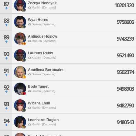
87
Zezeya Nonoyak
10201320
Marilith [Dynamis]
88
Wyat Horne
9758606
Golem [Dynamis]
89
Antinous Hoslow
9743239
Maduin [Dynamis]
90
Laurens Rehw
9521490
Kraken [Dynamis]
91
Amelinea Bertouaint
9502374
Golem [Dynamis]
92
Bodo Tumet
9498903
Golem [Dynamis]
93
W'baha Lhuil
9482790
Marilith [Dynamis]
94
Leonhardt Raglan
9480543
Marilith [Dynamis]