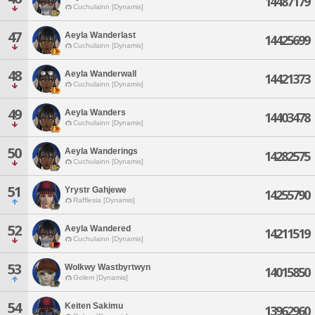
14487179
Cuchulainn [Dynamis]
47
Aeyla Wanderlast
14425699
Cuchulainn [Dynamis]
48
Aeyla Wanderwall
14421373
Cuchulainn [Dynamis]
49
Aeyla Wanders
14403478
Cuchulainn [Dynamis]
50
Aeyla Wanderings
14282575
Cuchulainn [Dynamis]
51
Yrystr Gahjewe
14255790
Rafflesia [Dynamis]
52
Aeyla Wandered
14211519
Cuchulainn [Dynamis]
53
Wolkwy Wastbyrtwyn
14015850
Golem [Dynamis]
54
Keiten Sakimu
13962960