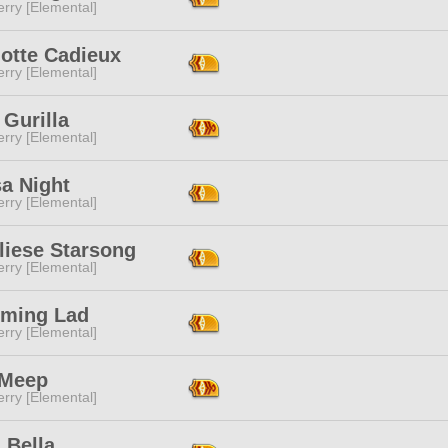
rry [Elemental]
lotte Cadieux
rry [Elemental]
Gurilla
rry [Elemental]
a Night
rry [Elemental]
liese Starsong
rry [Elemental]
rming Lad
rry [Elemental]
 Meep
rry [Elemental]
 Bella