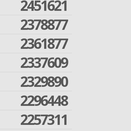
2451621
2378877
2361877
2337609
2329890
2296448
2257311