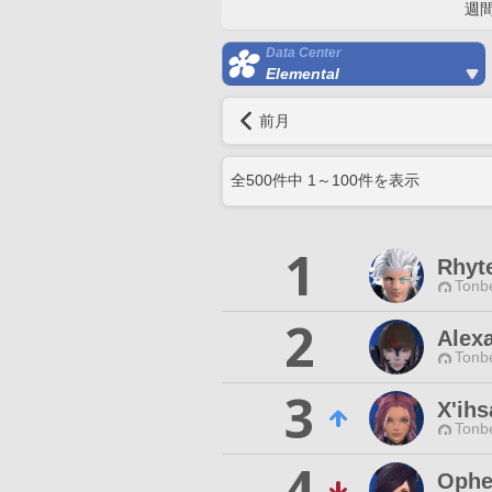
週
Data Center
Elemental
前月
全
500
件中
1
～
100
件を表示
1
Rhyt
Tonbe
2
Alex
Tonbe
3
X'ihs
Tonbe
4
Ophe