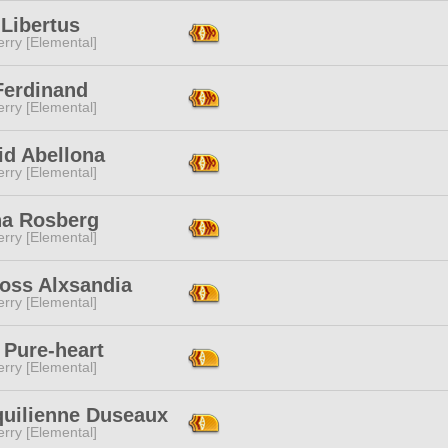
Libertus
rry [Elemental]
Ferdinand
rry [Elemental]
id Abellona
rry [Elemental]
na Rosberg
rry [Elemental]
ross Alxsandia
rry [Elemental]
 Pure-heart
rry [Elemental]
quilienne Duseaux
rry [Elemental]