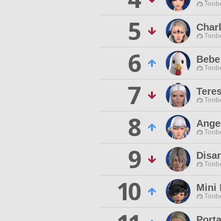
Tonbe
5
Char
Tonbe
6
Bebe 
Tonbe
7
Teres
Tonbe
8
Ange
Tonbe
9
Disa
Tonbe
10
Mini
Tonbe
Porta