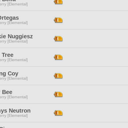
rry [Elemental]
Ortegas
rry [Elemental]
kie Nuggiesz
rry [Elemental]
 Tree
rry [Elemental]
ing Coy
rry [Elemental]
y Bee
rry [Elemental]
ys Neutron
rry [Elemental]