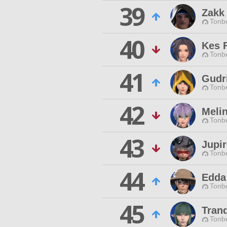
39
Zakk 
Tonbe
40
Kes 
Tonbe
41
Gudr
Tonbe
42
Meli
Tonbe
43
Jupi
Tonbe
44
Edda
Tonbe
45
Tran
Tonbe