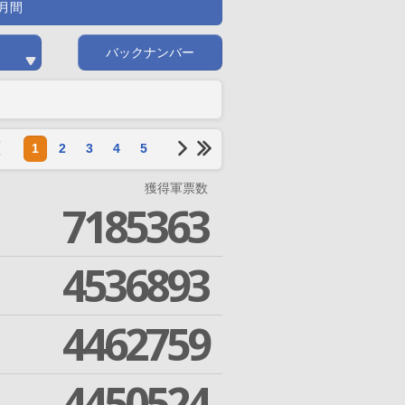
月間
バックナンバー
1
2
3
4
5
獲得軍票数
7185363
4536893
4462759
4450524