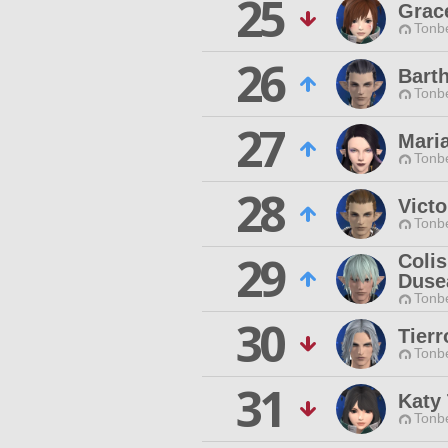
25
Grace
Tonbe
26
Bart
Tonbe
27
Mari
Tonbe
28
Victo
Tonbe
29
Coli
Duse
Tonbe
30
Tierr
Tonbe
31
Katy
Tonbe