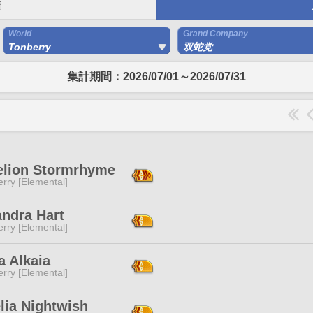
間
World
Grand Company
Tonberry
双蛇党
集計期間：2026/07/01～2026/07/31
elion Stormrhyme
rry [Elemental]
andra Hart
rry [Elemental]
a Alkaia
rry [Elemental]
lia Nightwish