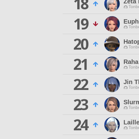
18
Zeta 
Tonbe
19
Euph
Tonbe
20
Hato
Tonbe
21
Raha
Tonbe
22
Jin 
Tonbe
23
Slur
Tonbe
24
Laill
Tonbe