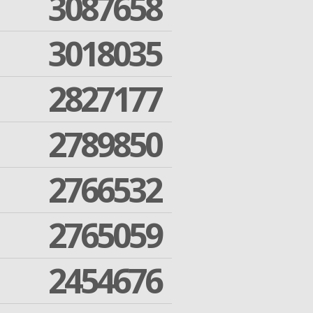
3087658
3018035
2827177
2789850
2766532
2765059
2454676