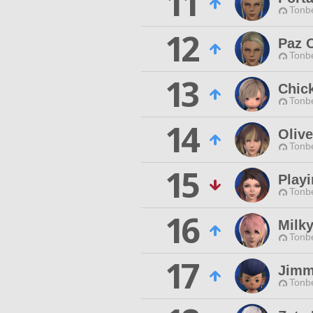
11
Tonbe
12
Paz 
Tonbe
13
Chic
Tonbe
14
Olive
Tonbe
15
Play
Tonbe
16
Milk
Tonbe
17
Jimm
Tonbe