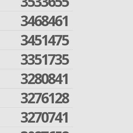
3533655
3468461
3451475
3351735
3280841
3276128
3270741