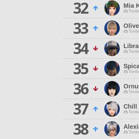
32
Mia 
Tonbe
33
Oliv
Tonbe
34
Libra
Tonbe
35
Spic
Tonbe
36
Ornu
Tonbe
37
Chill
Tonbe
38
Alexi
Tonbe