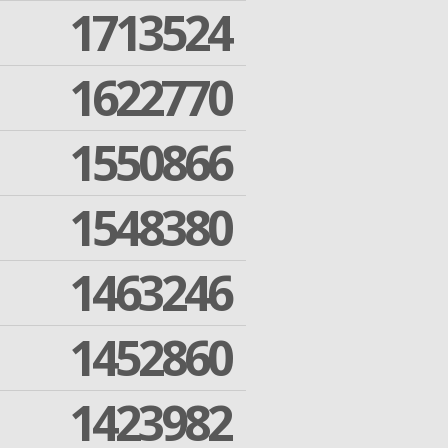
1713524
1622770
1550866
1548380
1463246
1452860
1423982