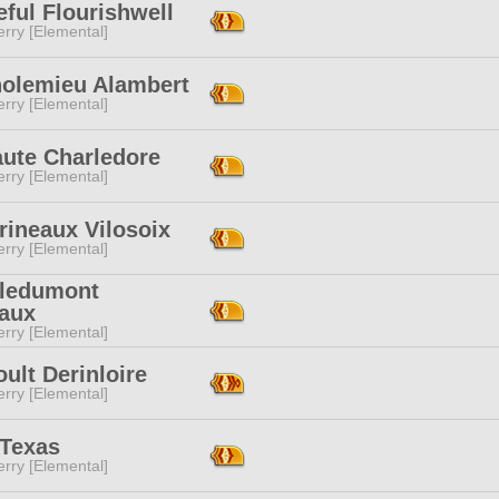
ful Flourishwell
rry [Elemental]
holemieu Alambert
rry [Elemental]
aute Charledore
rry [Elemental]
rineaux Vilosoix
rry [Elemental]
sledumont
aux
rry [Elemental]
oult Derinloire
rry [Elemental]
 Texas
rry [Elemental]