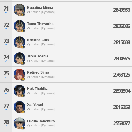
71
Bugatina Minna
2849936
Kraken [Dynamis]
72
Tema Theworks
2836086
Kraken [Dynamis]
73
Norland Atila
2815038
Kraken [Dynamis]
74
Juvia Joenia
2804976
Kraken [Dynamis]
75
Retired Simp
2763125
Kraken [Dynamis]
76
Kek Theblitz
2699394
Kraken [Dynamis]
77
Xai Yuwei
2616359
Kraken [Dynamis]
78
Lucilia Janemira
2558077
Kraken [Dynamis]