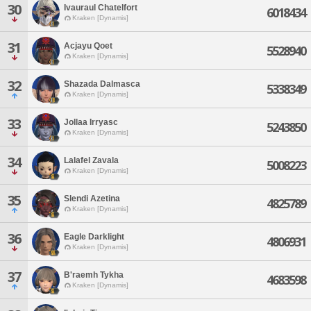
30
Ivauraul Chatelfort
6018434
Kraken [Dynamis]
31
Acjayu Qoet
5528940
Kraken [Dynamis]
32
Shazada Dalmasca
5338349
Kraken [Dynamis]
33
Jollaa Irryasc
5243850
Kraken [Dynamis]
34
Lalafel Zavala
5008223
Kraken [Dynamis]
35
Slendi Azetina
4825789
Kraken [Dynamis]
36
Eagle Darklight
4806931
Kraken [Dynamis]
37
B'raemh Tykha
4683598
Kraken [Dynamis]