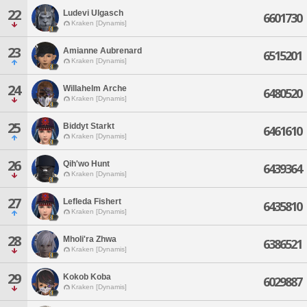
22
Ludevi Ulgasch
6601730
Kraken [Dynamis]
23
Amianne Aubrenard
6515201
Kraken [Dynamis]
24
Willahelm Arche
6480520
Kraken [Dynamis]
25
Biddyt Starkt
6461610
Kraken [Dynamis]
26
Qih'wo Hunt
6439364
Kraken [Dynamis]
27
Lefleda Fishert
6435810
Kraken [Dynamis]
28
Mholi'ra Zhwa
6386521
Kraken [Dynamis]
29
Kokob Koba
6029887
Kraken [Dynamis]