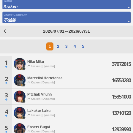
World
Kraken
Grand Company
不滅隊
2026/07/01～2026/07/31
1
2
3
4
5
1
Niko Miko
37072615
Kraken [Dynamis]
2
Marcelloi Hortefense
16553280
Kraken [Dynamis]
3
P'tchak Vhuhh
15351000
Kraken [Dynamis]
4
Lakukur Laku
13710120
Kraken [Dynamis]
5
Ensets Bugai
12939990
Kraken [Dynamis]