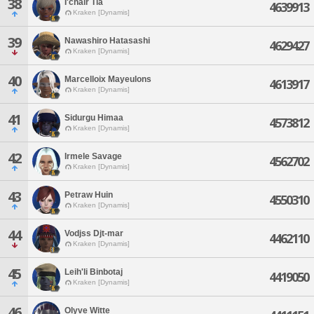
38
I'chair Tia
4639913
Kraken [Dynamis]
39
Nawashiro Hatasashi
4629427
Kraken [Dynamis]
40
Marcelloix Mayeulons
4613917
Kraken [Dynamis]
41
Sidurgu Himaa
4573812
Kraken [Dynamis]
42
Irmele Savage
4562702
Kraken [Dynamis]
43
Petraw Huin
4550310
Kraken [Dynamis]
44
Vodjss Djt-mar
4462110
Kraken [Dynamis]
45
Leih'li Binbotaj
4419050
Kraken [Dynamis]
46
Olyve Witte