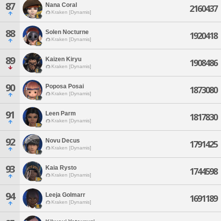
87
Nana Coral
2160437
Kraken [Dynamis]
88
Solen Nocturne
1920418
Kraken [Dynamis]
89
Kaizen Kiryu
1908486
Kraken [Dynamis]
90
Poposa Posai
1873080
Kraken [Dynamis]
91
Leen Parm
1817830
Kraken [Dynamis]
92
Novu Decus
1791425
Kraken [Dynamis]
93
Kaia Rysto
1744598
Kraken [Dynamis]
94
Leeja Golmarr
1691189
Kraken [Dynamis]