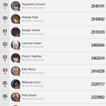
79
Hypnotica Assari
2546191
Kraken [Dynamis]
80
Hohoja Hoja
2543842
Kraken [Dynamis]
81
Ditagtr Amirk
2519370
Kraken [Dynamis]
82
Laucent Yuwei
2465666
Kraken [Dynamis]
83
Petrar Yapihaa
2462610
Kraken [Dynamis]
84
Ellie Moon
2414238
Kraken [Dynamis]
85
Wind-up Coco
2329717
Kraken [Dynamis]
86
Pool Shark
2323882
Kraken [Dynamis]