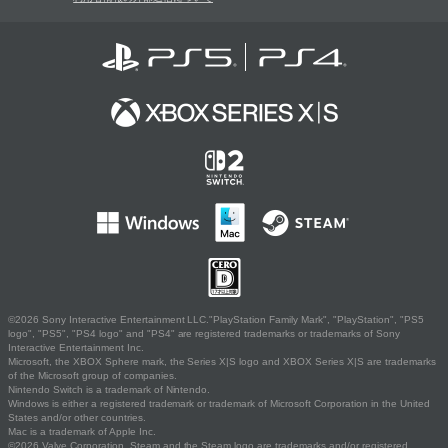
©2026 Sony Interactive Entertainment LLC."PlayStation Family Mark", "PlayStation", "PS5
logo", "PS5", "PS4 logo" and "PS4" are registered trademarks or trademarks of Sony
Interactive Entertainment Inc.
Microsoft, the XBOX Sphere mark, the Series X|S logo and XBOX Series X|S are trademarks
of the Microsoft group of companies.
Nintendo Switch is a trademark of Nintendo.
Windows is either a registered trademark or trademark of Microsoft Corporation in the United
States and/or other countries.
Mac is a trademark of Apple Inc.
©2026 Valve Corporation. Steam and the Steam logo are trademarks and/or registered