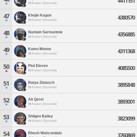
4411151
Kraken [Dynamis]
47
Khojin Kagon
4380570
Kraken [Dynamis]
48
Nantain Sarmantoix
4356885
Kraken [Dynamis]
49
Kumo Monoo
4311368
Kraken [Dynamis]
50
Plot Eleven
4085500
Kraken [Dynamis]
51
Ratya Zlatasch
3895848
Kraken [Dynamis]
52
Alt Qerel
3893001
Kraken [Dynamis]
53
Shilgen Bailey
3823099
Kraken [Dynamis]
54
Rhesh Wahcondalo
3760869