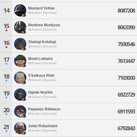
Mustard Yellow
14
8087208
Kraken [Dynamis]
15
Monkme Monkyou
8063390
Kraken [Dynamis]
16
Shalugi Kelulugi
7930546
Kraken [Dynamis]
17
Monh Lothaire
7613447
Kraken [Dynamis]
18
S'kalkaya Rhid
7103000
Kraken [Dynamis]
19
Ogode Noykin
6922729
Kraken [Dynamis]
20
Papawaz Bibiwazu
6911593
Kraken [Dynamis]
21
Jebei Robairlaint
6792843
Kraken [Dynamis]