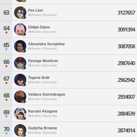
Fee Lion
63
3127657
Kraken [Dynamis]
64
Didipo Dipos
3091394
Kraken [Dynamis]
65
Alexandra Seraphine
3087058
Kraken [Dynamis]
66
Deonge Maetiron
2987640
Kraken [Dynamis]
67
Togene Bolir
2962942
Kraken [Dynamis]
68
Veldora Stormdragon
2934007
Kraken [Dynamis]
69
Narumi Akagane
2884539
Kraken [Dynamis]
70
Gudytha Browne
2874014
Kraken [Dynamis]