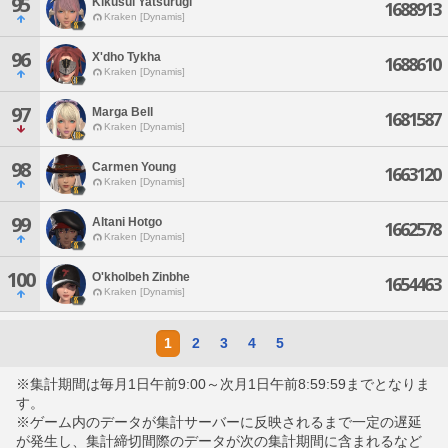
95
Kikusui Yatsurugi
1688913
Kraken [Dynamis]
96
X'dho Tykha
1688610
Kraken [Dynamis]
97
Marga Bell
1681587
Kraken [Dynamis]
98
Carmen Young
1663120
Kraken [Dynamis]
99
Altani Hotgo
1662578
Kraken [Dynamis]
100
O'kholbeh Zinbhe
1654463
Kraken [Dynamis]
1
2
3
4
5
※集計期間は毎月1日午前9:00～次月1日午前8:59:59までとなりま
す。
※ゲーム内のデータが集計サーバーに反映されるまで一定の遅延
が発生し、集計締切間際のデータが次の集計期間に含まれるなど