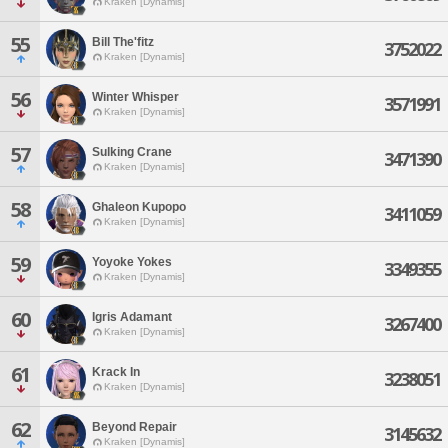
Kraken [Dynamis]
55
Bill The'fitz
3752022
Kraken [Dynamis]
56
Winter Whisper
3571991
Kraken [Dynamis]
57
Sulking Crane
3471390
Kraken [Dynamis]
58
Ghaleon Kupopo
3411059
Kraken [Dynamis]
59
Yoyoke Yokes
3349355
Kraken [Dynamis]
60
Igris Adamant
3267400
Kraken [Dynamis]
61
Krack In
3238051
Kraken [Dynamis]
62
Beyond Repair
3145632
Kraken [Dynamis]