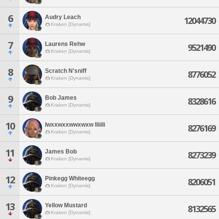
6
Audry Leach
12044730
Kraken [Dynamis]
7
Laurens Rehw
9521490
Kraken [Dynamis]
8
Scratch N'sniff
8776052
Kraken [Dynamis]
9
Bob James
8328616
Kraken [Dynamis]
10
Iwxxwxxwwxwxw Iliiili
8276169
Kraken [Dynamis]
11
James Bob
8273239
Kraken [Dynamis]
12
Pinkegg Whiteegg
8206051
Kraken [Dynamis]
13
Yellow Mustard
8132565
Kraken [Dynamis]