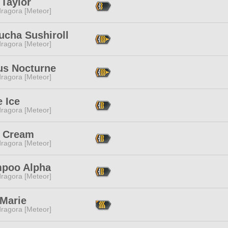
 Taylor
ragora [Meteor]
cha Sushiroll
ragora [Meteor]
us Nocturne
ragora [Meteor]
 Ice
ragora [Meteor]
 Cream
ragora [Meteor]
poo Alpha
ragora [Meteor]
 Marie
ragora [Meteor]