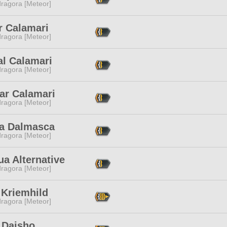
ragora [Meteor]
r Calamari
ragora [Meteor]
al Calamari
ragora [Meteor]
ar Calamari
ragora [Meteor]
a Dalmasca
ragora [Meteor]
a Alternative
ragora [Meteor]
 Kriemhild
ragora [Meteor]
 Daisho