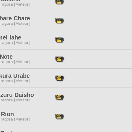
ragora [Meteor]
hare Chare
ragora [Meteor]
mei Iahe
ragora [Meteor]
 Note
ragora [Meteor]
kura Urabe
ragora [Meteor]
zuru Daisho
ragora [Meteor]
 Rion
ragora [Meteor]