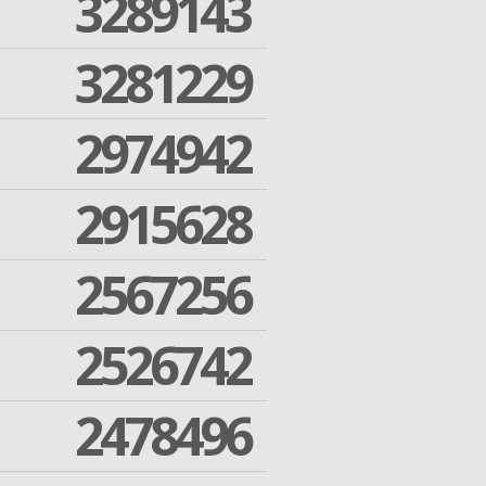
3289143
3281229
2974942
2915628
2567256
2526742
2478496