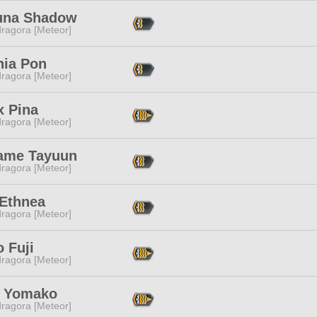
una Shadow
ragora [Meteor]
nia Pon
ragora [Meteor]
x Pina
ragora [Meteor]
me Tayuun
ragora [Meteor]
 Ethnea
ragora [Meteor]
 Fuji
ragora [Meteor]
 Yomako
ragora [Meteor]