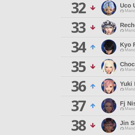
32
Uco 
Mand
33
Rech
Mand
34
Kyo F
Mand
35
Choc
Mand
36
Yuki
Mand
37
Fj Ni
Mand
38
Jin S
Mand