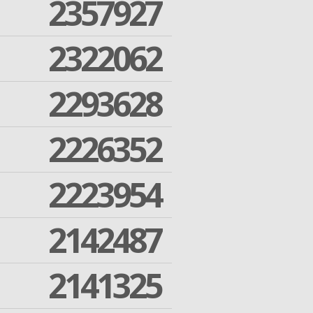
2357927
2322062
2293628
2226352
2223954
2142487
2141325