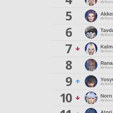
Mand
5
Akke
Mand
6
Tavd
Mand
7
Kalm
Mand
8
Rana
Mand
9
Yosyu
Mand
10
Norn
Mand
Atori