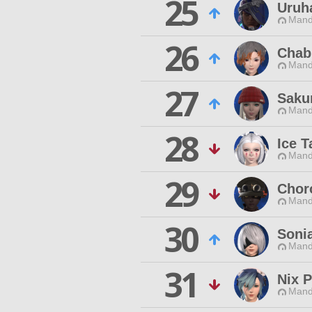
25
Uruh
Mand
26
Chab
Mand
27
Saku
Mand
28
Ice T
Mand
29
Chor
Mand
30
Sonia
Mand
31
Nix P
Mand