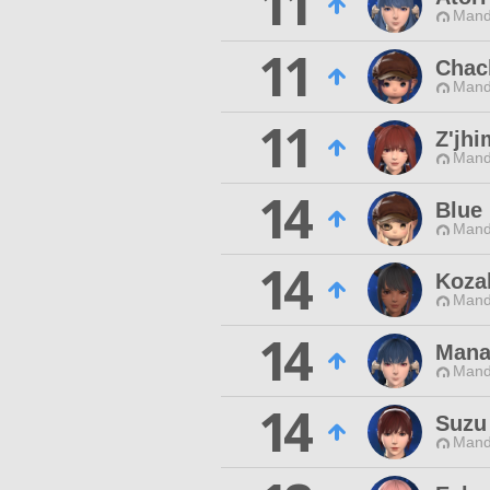
11
Mand
11
Chac
Mand
11
Z'jhi
Mand
14
Blue
Mand
14
Koza
Mand
14
Mana
Mand
14
Suzu
Mand