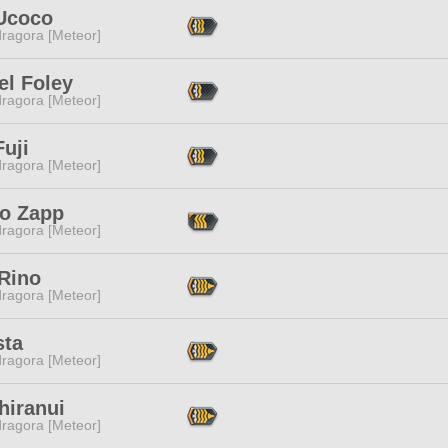
Ucoco
ragora [Meteor]
el Foley
ragora [Meteor]
uji
ragora [Meteor]
o Zapp
ragora [Meteor]
 Rino
ragora [Meteor]
sta
ragora [Meteor]
hiranui
ragora [Meteor]