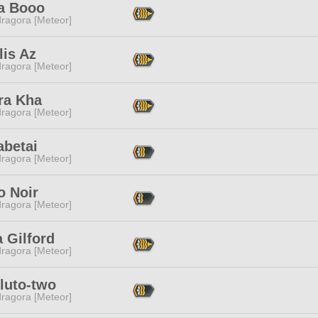
a Booo
ragora [Meteor]
lis Az
ragora [Meteor]
ra Kha
ragora [Meteor]
abetai
ragora [Meteor]
o Noir
ragora [Meteor]
 Gilford
ragora [Meteor]
luto-two
ragora [Meteor]