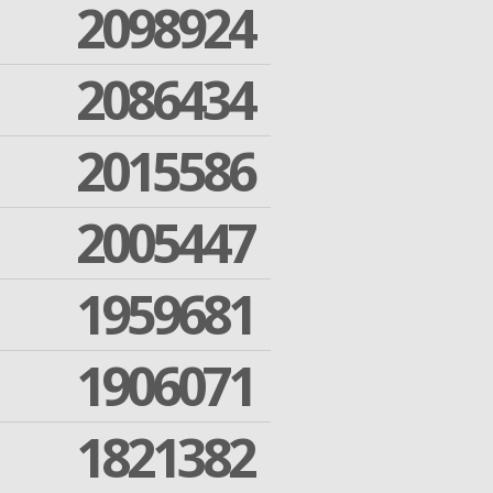
2098924
2086434
2015586
2005447
1959681
1906071
1821382