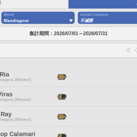
間
World
Grand Company
Mandragora
不滅隊
集計期間：2026/07/01～2026/07/31
Ria
ragora [Meteor]
Viras
ragora [Meteor]
 Ray
ragora [Meteor]
oop Calamari