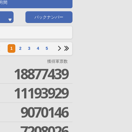
月間
バックナンバー
1
2
3
4
5
獲得軍票数
18877439
11193929
9070146
7208026