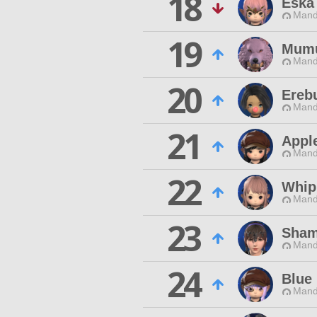
18
Eska
Mand
19
Mumu
Mand
20
Ereb
Mand
21
Apple
Mand
22
Whip
Mand
23
Sham
Mand
24
Blue
Mand