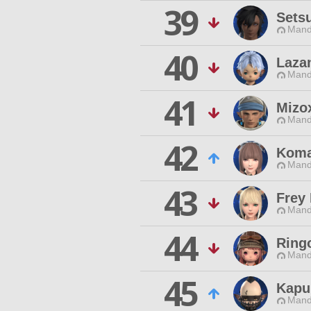
39
Sets
Mand
40
Laza
Mand
41
Mizo
Mand
42
Koma
Mand
43
Frey
Mand
44
Ringo
Mand
45
Kapu
Mand