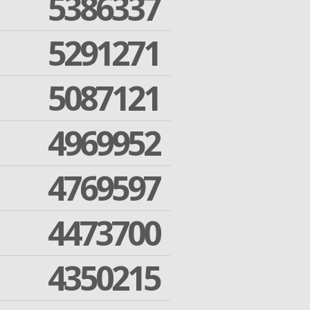
5386337
5291271
5087121
4969952
4769597
4473700
4350215