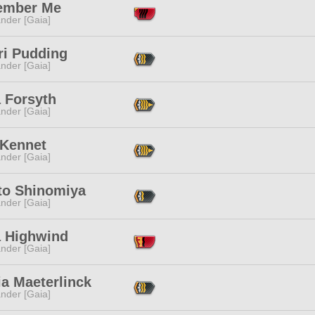
mber Me
nder [Gaia]
ri Pudding
nder [Gaia]
 Forsyth
nder [Gaia]
 Kennet
nder [Gaia]
to Shinomiya
nder [Gaia]
 Highwind
nder [Gaia]
ia Maeterlinck
nder [Gaia]