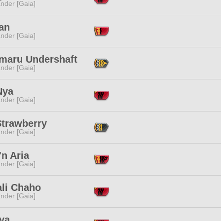
nder [Gaia]
an
nder [Gaia]
maru Undershaft
nder [Gaia]
Nya
nder [Gaia]
Strawberry
nder [Gaia]
n Aria
nder [Gaia]
ali Chaho
nder [Gaia]
ya