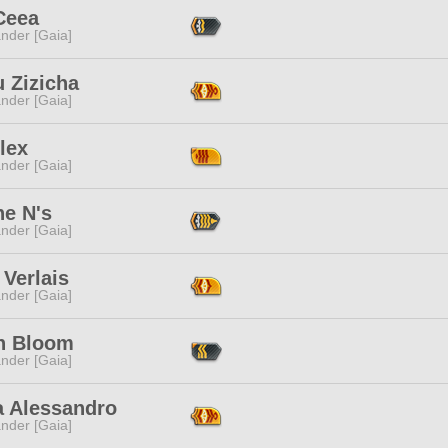
Ceea
nder [Gaia]
 Zizicha
nder [Gaia]
Alex
nder [Gaia]
ne N's
nder [Gaia]
 Verlais
nder [Gaia]
n Bloom
nder [Gaia]
a Alessandro
nder [Gaia]