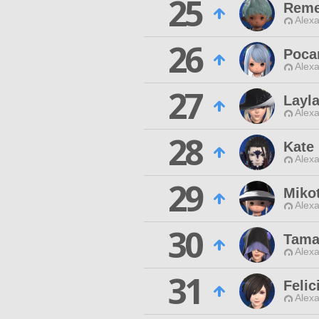
25
Reme
Alexa
26
Poca
Alexa
27
Layla
Alexa
28
Kate
Alexa
29
Miko
Alexa
30
Tama
Alexa
31
Felic
Alexa