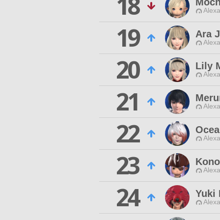
18
Moch
Alexa
19
Ara J
Alexa
20
Lily 
Alexa
21
Meru
Alexa
22
Ocea
Alexa
23
Kono
Alexa
24
Yuki
Alexa