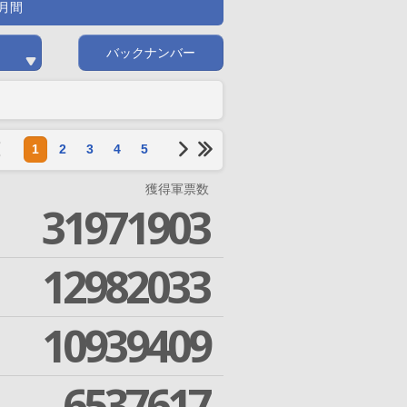
月間
バックナンバー
1
2
3
4
5
獲得軍票数
31971903
12982033
10939409
6537617