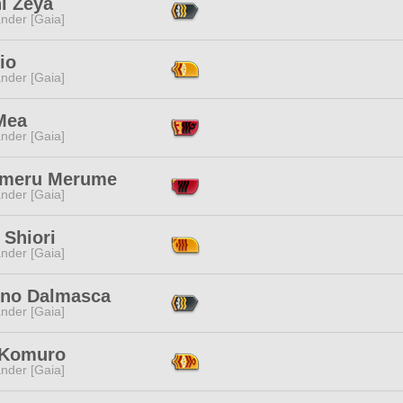
i Zeya
nder [Gaia]
io
nder [Gaia]
Mea
nder [Gaia]
meru Merume
nder [Gaia]
 Shiori
nder [Gaia]
no Dalmasca
nder [Gaia]
 Komuro
nder [Gaia]