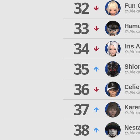
32
Fun 
Alexa
33
Hamu
Alexa
34
Iris 
Alexa
35
Shio
Alexa
36
Celie
Alexa
37
Kare
Alexa
38
Nest
Alexa