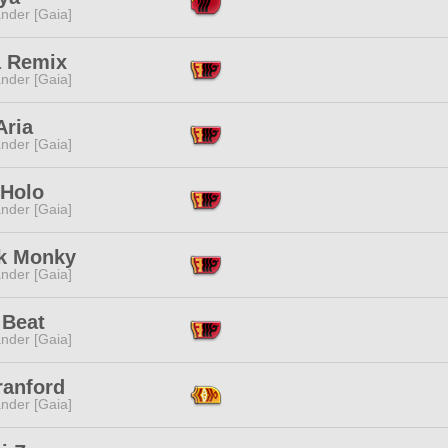
nder [Gaia]
a Remix
nder [Gaia]
Aria
nder [Gaia]
 Holo
nder [Gaia]
k Monky
nder [Gaia]
 Beat
nder [Gaia]
ranford
nder [Gaia]