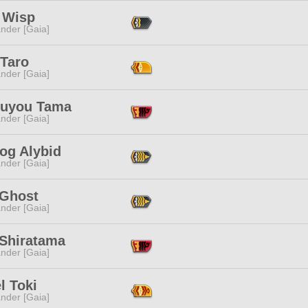
s Wisp
nder [Gaia]
Taro
nder [Gaia]
uyou Tama
nder [Gaia]
og Alybid
nder [Gaia]
 Ghost
nder [Gaia]
 Shiratama
nder [Gaia]
l Toki
nder [Gaia]