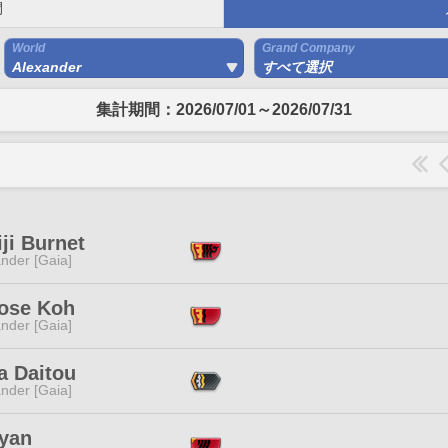
間
World
Grand Company
Alexander
すべて選択
集計期間：2026/07/01～2026/07/31
ji Burnet
nder [Gaia]
nose Koh
nder [Gaia]
a Daitou
nder [Gaia]
yan