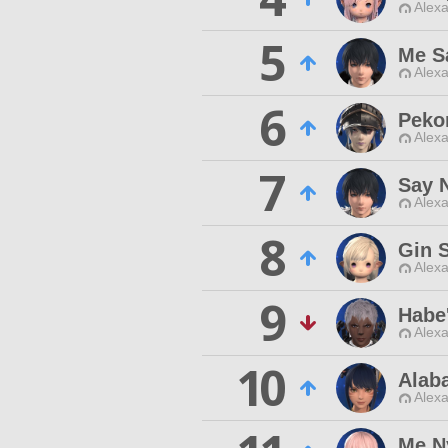
Alexa
5
Me S
Alexa
6
Peko
Alexa
7
Say 
Alexa
8
Gin 
Alexa
9
Habe'
Alexa
10
Alab
Alexa
Me N