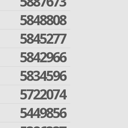
5887673
5848808
5845277
5842966
5834596
5722074
5449856