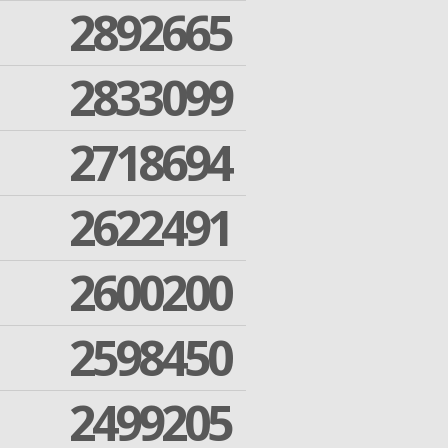
2892665
2833099
2718694
2622491
2600200
2598450
2499205