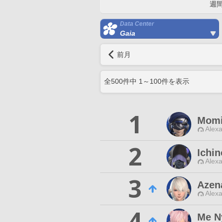
週
Data Center
Gaia
前月
全
500
件中
1
～
100
件を表示
1
Momi
Alexa
2
Ichi
Alexa
3
Azen
Alexa
4
Me N