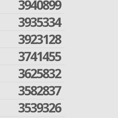
3940899
3935334
3923128
3741455
3625832
3582837
3539326