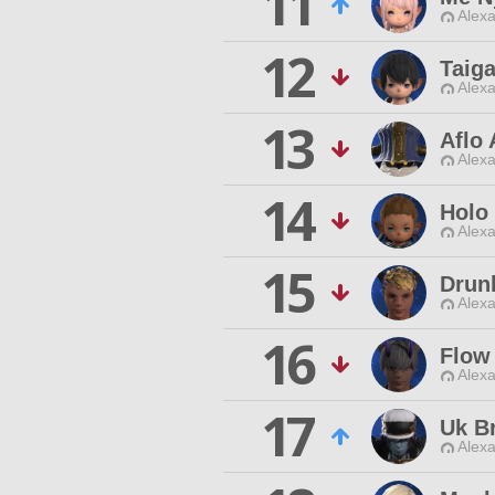
11
Alexa
12
Taig
Alexa
13
Aflo 
Alexa
14
Holo
Alexa
15
Drun
Alexa
16
Flow
Alexa
17
Uk B
Alexa