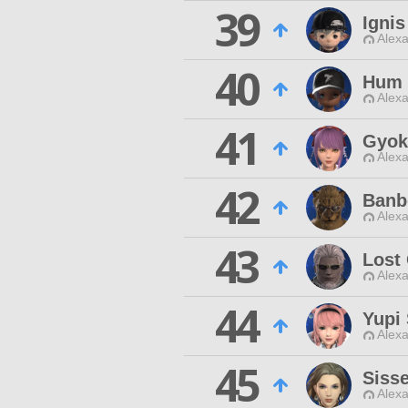
39
Igni
Alexa
40
Hum 
Alexa
41
Gyok
Alexa
42
Banb
Alexa
43
Lost
Alexa
44
Yupi
Alexa
45
Sisse
Alexa