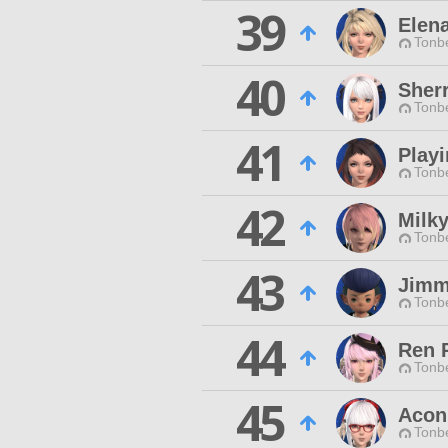
39
Elen
Tonbe
40
Sher
Tonbe
41
Play
Tonbe
42
Milk
Tonbe
43
Jimm
Tonbe
44
Ren 
Tonbe
45
Acon
Tonbe