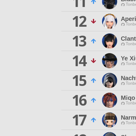
11
Tonbe
12
Aper
Tonbe
13
Clan
Tonbe
14
Ye Xi
Tonbe
15
Nach
Tonbe
16
Miqo
Tonbe
17
Narm
Tonbe