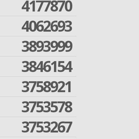
4177870
4062693
3893999
3846154
3758921
3753578
3753267