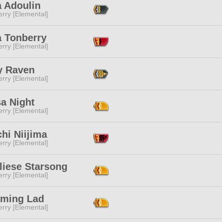
a Adoulin
rry [Elemental]
a Tonberry
rry [Elemental]
y Raven
rry [Elemental]
a Night
rry [Elemental]
hi Niijima
rry [Elemental]
liese Starsong
rry [Elemental]
rming Lad
rry [Elemental]