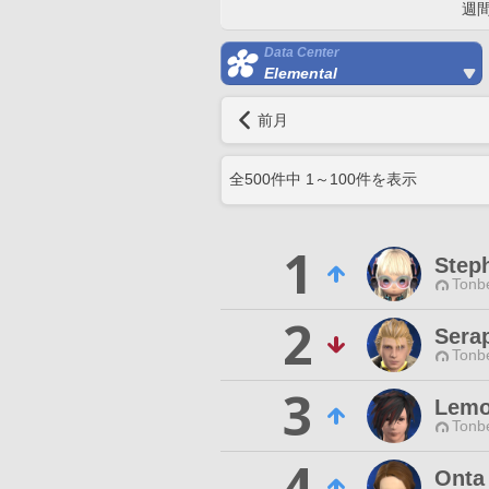
週
Data Center
Elemental
前月
全
500
件中
1
～
100
件を表示
1
Step
Tonbe
2
Sera
Tonbe
3
Lemo
Tonbe
4
Onta 