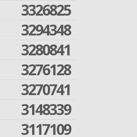
3326825
3294348
3280841
3276128
3270741
3148339
3117109