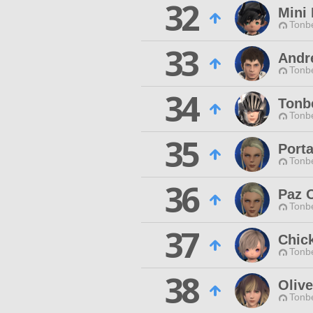
32
Mini
Tonbe
33
Andre
Tonbe
34
Tonb
Tonbe
35
Porta
Tonbe
36
Paz 
Tonbe
37
Chic
Tonbe
38
Olive
Tonbe