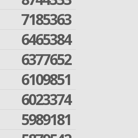
7185363
6465384
6377652
6109851
6023374
5989181