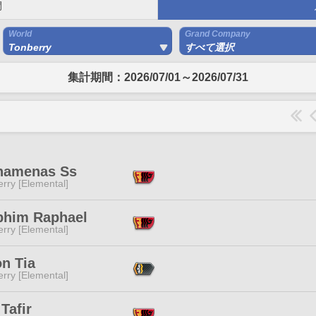
間
World
Grand Company
Tonberry
すべて選択
集計期間：2026/07/01～2026/07/31
hamenas Ss
rry [Elemental]
phim Raphael
rry [Elemental]
n Tia
rry [Elemental]
Tafir