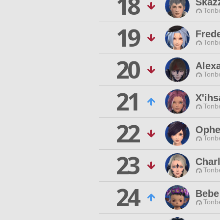
18
Skaz
Tonbe
19
Fred
Tonbe
20
Alex
Tonbe
21
X'ihs
Tonbe
22
Ophe
Tonbe
23
Char
Tonbe
24
Bebe 
Tonbe