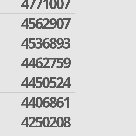
4771007
4562907
4536893
4462759
4450524
4406861
4250208