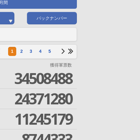
月間
バックナンバー
1
2
3
4
5
獲得軍票数
34508488
24371280
11245179
8744333