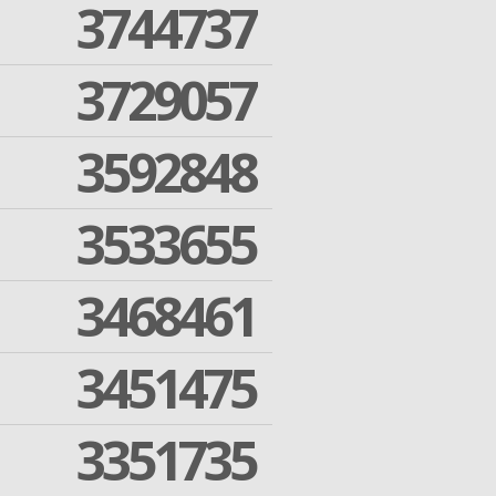
3744737
3729057
3592848
3533655
3468461
3451475
3351735