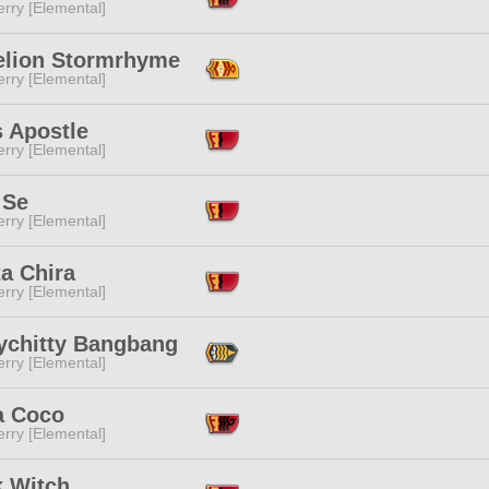
rry [Elemental]
elion Stormrhyme
rry [Elemental]
s Apostle
rry [Elemental]
 Se
rry [Elemental]
a Chira
rry [Elemental]
tychitty Bangbang
rry [Elemental]
a Coco
rry [Elemental]
k Witch