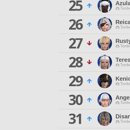
25
Azul
Tonbe
26
Reic
Tonbe
27
Rust
Tonbe
28
Teres
Tonbe
29
Kenic
Tonbe
30
Ange
Tonbe
31
Disa
Tonbe