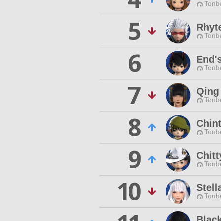
Tonbe
5
Rhyt
Tonbe
6
End'
Tonbe
7
Qing
Tonbe
8
Chint
Tonbe
9
Chit
Tonbe
10
Stell
Tonbe
Blac