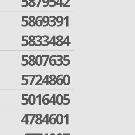
5879542
5869391
5833484
5807635
5724860
5016405
4784601