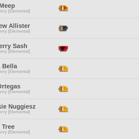
 Meep
rry [Elemental]
w Allister
rry [Elemental]
erry Sash
rry [Elemental]
 Bella
rry [Elemental]
Ortegas
rry [Elemental]
kie Nuggiesz
rry [Elemental]
 Tree
rry [Elemental]