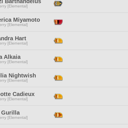
zi Barthandelus
rry [Elemental]
erica Miyamoto
rry [Elemental]
andra Hart
rry [Elemental]
a Alkaia
rry [Elemental]
lia Nightwish
rry [Elemental]
lotte Cadieux
rry [Elemental]
Gurilla
rry [Elemental]