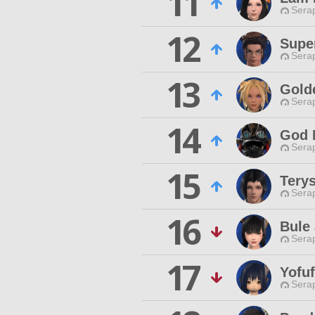
11
Sera
12
Supe
Sera
13
Gold
Sera
14
God 
Sera
15
Tery
Sera
16
Bule
Sera
17
Yofu
Sera