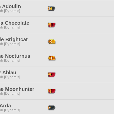
a Adoulin
ph [Dynamis]
a Chocolate
ph [Dynamis]
le Brightcat
ph [Dynamis]
ne Nocturnus
ph [Dynamis]
z Ablau
ph [Dynamis]
ne Moonhunter
ph [Dynamis]
 Arda
ph [Dynamis]