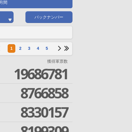
月間
バックナンバー
1
2
3
4
5
獲得軍票数
19686781
8766858
8330157
8199309