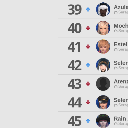
39
Azul
Sera
40
Moch
Sera
41
Estel
Sera
42
Sele
Sera
43
Aten
Sera
44
Sele
Sera
45
Rain
Sera