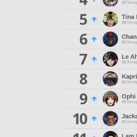
Sera
5
Tina
Sera
6
Chan
Sera
7
Le A
Sera
8
Kapri
Sera
9
Ophi
Sera
10
Jacka
Sera
Lam 