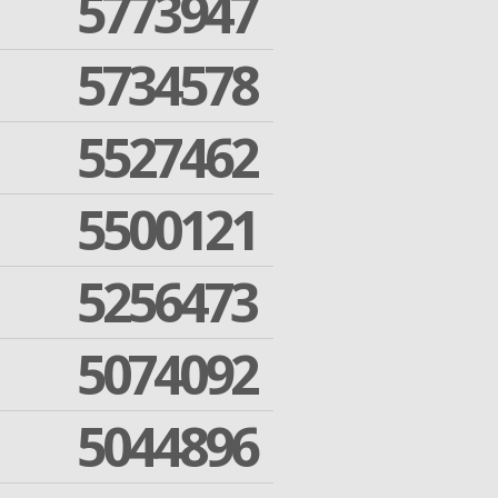
5773947
5734578
5527462
5500121
5256473
5074092
5044896