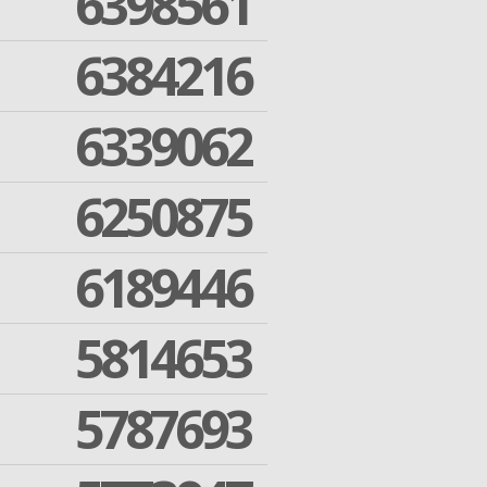
6398561
6384216
6339062
6250875
6189446
5814653
5787693