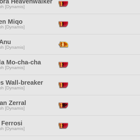
ora Heavenwalker
ph [Dynamis]
en Miqo
ph [Dynamis]
 Anu
ph [Dynamis]
lla Mo-cha-cha
ph [Dynamis]
s Wall-breaker
ph [Dynamis]
an Zerral
ph [Dynamis]
 Ferrosi
ph [Dynamis]