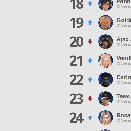
18
Pand
Sera
19
Gold
Sera
20
Ajax
Sera
21
Vani
Sera
22
Carlo
Sera
23
Teew
Sera
24
Rosa
Sera