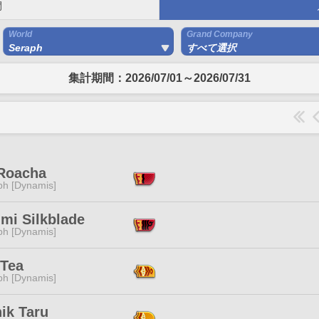
間
World
Grand Company
Seraph
すべて選択
集計期間：2026/07/01～2026/07/31
 Roacha
ph [Dynamis]
mi Silkblade
ph [Dynamis]
 Tea
ph [Dynamis]
ik Taru