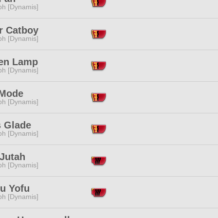
ph [Dynamis]
r Catboy
ph [Dynamis]
en Lamp
ph [Dynamis]
Mode
ph [Dynamis]
s Glade
ph [Dynamis]
 Jutah
ph [Dynamis]
fu Yofu
ph [Dynamis]