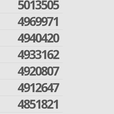
5013505
4969971
4940420
4933162
4920807
4912647
4851821