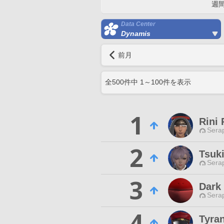
週
Data Center
Dynamis
前月
全
500
件中
1
～
100
件を表示
1
Rini
Sera
2
Tsuki
Sera
3
Dark
Sera
4
Tyran