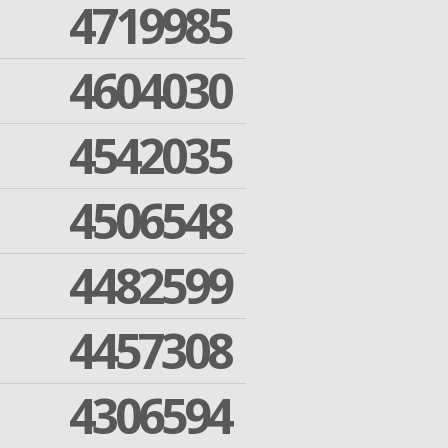
4719985
4604030
4542035
4506548
4482599
4457308
4306594