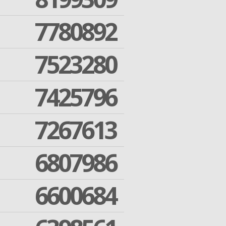
7780892
7523280
7425796
7267613
6807986
6600684