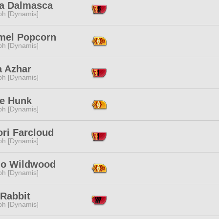
a Dalmasca
ph [Dynamis]
mel Popcorn
ph [Dynamis]
a Azhar
ph [Dynamis]
ne Hunk
ph [Dynamis]
ri Farcloud
ph [Dynamis]
ilo Wildwood
ph [Dynamis]
 Rabbit
ph [Dynamis]