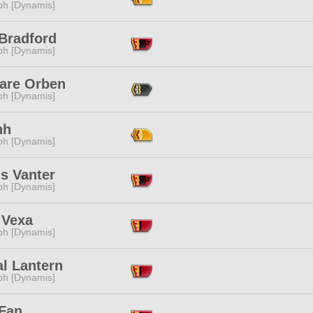
ph [Dynamis]
 Bradford
ph [Dynamis]
are Orben
ph [Dynamis]
hh
ph [Dynamis]
s Vanter
ph [Dynamis]
 Vexa
ph [Dynamis]
l Lantern
ph [Dynamis]
Fan