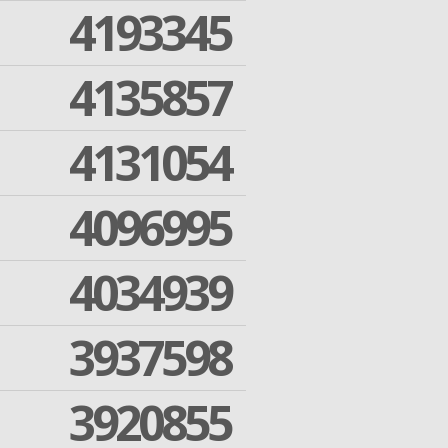
4193345
4135857
4131054
4096995
4034939
3937598
3920855