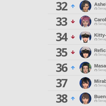
32
Ashe
Sera
33
Caro
Sera
34
Kitty
Sera
35
Refic
Sera
36
Masa
Sera
37
Mirab
Sera
38
Buen
Sera