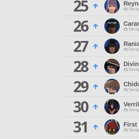
25
Reyn
Sera
26
Cara
Sera
27
Rani
Sera
28
Divi
Sera
29
Chido
Sera
30
Verr
Sera
31
First
Sera