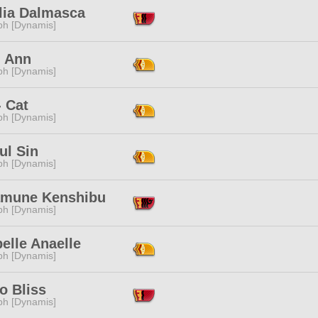
lia Dalmasca
ph [Dynamis]
l Ann
ph [Dynamis]
- Cat
ph [Dynamis]
ul Sin
ph [Dynamis]
mune Kenshibu
ph [Dynamis]
elle Anaelle
ph [Dynamis]
o Bliss
ph [Dynamis]