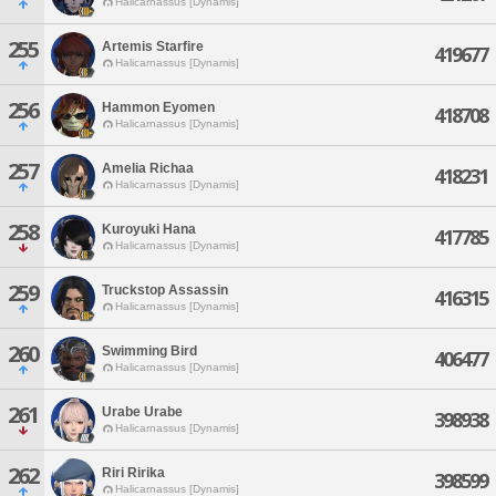
Halicarnassus [Dynamis]
255
Artemis Starfire
419677
Halicarnassus [Dynamis]
256
Hammon Eyomen
418708
Halicarnassus [Dynamis]
257
Amelia Richaa
418231
Halicarnassus [Dynamis]
258
Kuroyuki Hana
417785
Halicarnassus [Dynamis]
259
Truckstop Assassin
416315
Halicarnassus [Dynamis]
260
Swimming Bird
406477
Halicarnassus [Dynamis]
261
Urabe Urabe
398938
Halicarnassus [Dynamis]
262
Riri Ririka
398599
Halicarnassus [Dynamis]