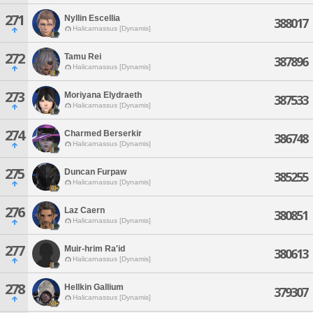
271
Nyllin Escellia
388017
Halicarnassus [Dynamis]
272
Tamu Rei
387896
Halicarnassus [Dynamis]
273
Moriyana Elydraeth
387533
Halicarnassus [Dynamis]
274
Charmed Berserkir
386748
Halicarnassus [Dynamis]
275
Duncan Furpaw
385255
Halicarnassus [Dynamis]
276
Laz Caern
380851
Halicarnassus [Dynamis]
277
Muir-hrim Ra'id
380613
Halicarnassus [Dynamis]
278
Hellkin Gallium
379307
Halicarnassus [Dynamis]