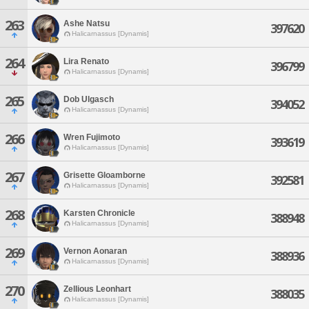
263
Ashe Natsu
397620
Halicarnassus [Dynamis]
264
Lira Renato
396799
Halicarnassus [Dynamis]
265
Dob Ulgasch
394052
Halicarnassus [Dynamis]
266
Wren Fujimoto
393619
Halicarnassus [Dynamis]
267
Grisette Gloamborne
392581
Halicarnassus [Dynamis]
268
Karsten Chronicle
388948
Halicarnassus [Dynamis]
269
Vernon Aonaran
388936
Halicarnassus [Dynamis]
270
Zellious Leonhart
388035
Halicarnassus [Dynamis]