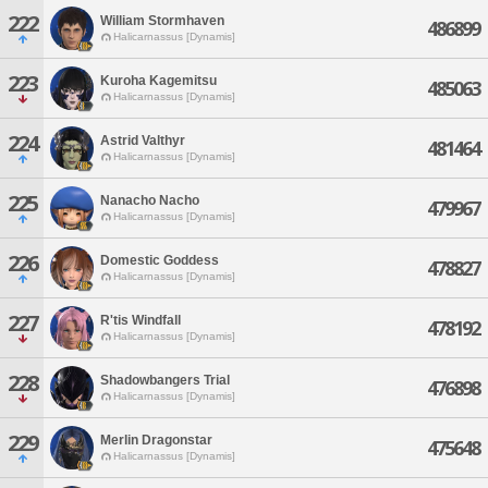
222
William Stormhaven
486899
Halicarnassus [Dynamis]
223
Kuroha Kagemitsu
485063
Halicarnassus [Dynamis]
224
Astrid Valthyr
481464
Halicarnassus [Dynamis]
225
Nanacho Nacho
479967
Halicarnassus [Dynamis]
226
Domestic Goddess
478827
Halicarnassus [Dynamis]
227
R'tis Windfall
478192
Halicarnassus [Dynamis]
228
Shadowbangers Trial
476898
Halicarnassus [Dynamis]
229
Merlin Dragonstar
475648
Halicarnassus [Dynamis]