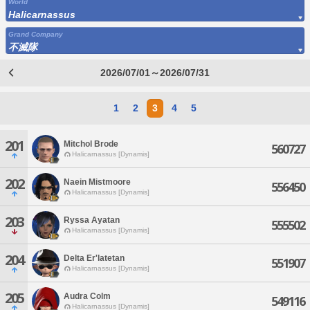
World
Halicarnassus
Grand Company
不滅隊
2026/07/01～2026/07/31
1
2
3
4
5
201
Mitchol Brode
560727
Halicarnassus [Dynamis]
202
Naein Mistmoore
556450
Halicarnassus [Dynamis]
203
Ryssa Ayatan
555502
Halicarnassus [Dynamis]
204
Delta Er'latetan
551907
Halicarnassus [Dynamis]
205
Audra Colm
549116
Halicarnassus [Dynamis]