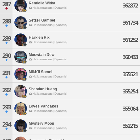
287
Remielle Witka
362872
Halicarnassus [Dynamis]
288
Setzer Gambel
361734
Halicarnassus [Dynamis]
289
Hark'en Rix
361252
Halicarnassus [Dynamis]
290
Meowtain Dew
360433
Halicarnassus [Dynamis]
291
Mikh'li Somni
355521
Halicarnassus [Dynamis]
292
Shaotian Huang
355254
Halicarnassus [Dynamis]
293
Loves Pancakes
355064
Halicarnassus [Dynamis]
294
Mystery Moon
352215
Halicarnassus [Dynamis]