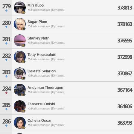
279
Miri Kupo
378813
Halicarnassus [Dynamis]
280
Sugar Plum
378160
Halicarnassus [Dynamis]
281
Stanley Noth
376595
Halicarnassus [Dynamis]
282
Totty Housealotti
372998
Halicarnassus [Dynamis]
283
Celeste Selarion
370867
Halicarnassus [Dynamis]
284
Andyman Thedragon
367164
Halicarnassus [Dynamis]
285
Zansetsu Onishi
364606
Halicarnassus [Dynamis]
286
Ophelia Oscar
363793
Halicarnassus [Dynamis]