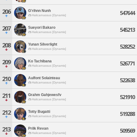
206
G'rihnn Nunh
547644
Halicarnassus [Dynamis]
207
Sueyori Bakaro
545213
Halicarnassus [Dynamis]
208
Yunan Silverlight
528252
Halicarnassus [Dynamis]
209
Ko Tachibana
526771
Halicarnassus [Dynamis]
210
Aulfont Solainteau
522638
Halicarnassus [Dynamis]
211
Grahm Gahjewesfv
521910
Halicarnassus [Dynamis]
212
Totty Bugatti
519288
Halicarnassus [Dynamis]
213
Prilk Revan
509569
Halicarnassus [Dynamis]