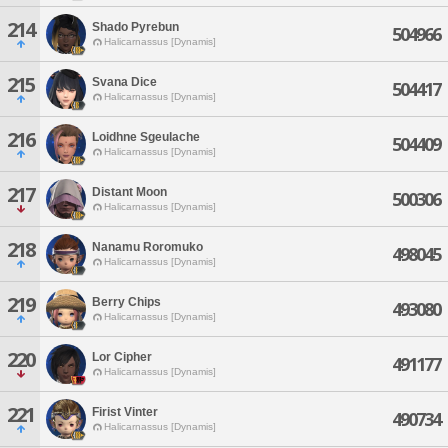
214
Shado Pyrebun
504966
Halicarnassus [Dynamis]
215
Svana Dice
504417
Halicarnassus [Dynamis]
216
Loidhne Sgeulache
504409
Halicarnassus [Dynamis]
217
Distant Moon
500306
Halicarnassus [Dynamis]
218
Nanamu Roromuko
498045
Halicarnassus [Dynamis]
219
Berry Chips
493080
Halicarnassus [Dynamis]
220
Lor Cipher
491177
Halicarnassus [Dynamis]
221
Firist Vinter
490734
Halicarnassus [Dynamis]