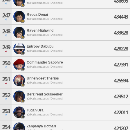
436695
Halicarnassus [Dynamis]
247
Ryuga Dogai
434443
Halicarnassus [Dynamis]
248
Raven Highwind
433628
Halicarnassus [Dynamis]
249
Entropy Dabubu
428228
Halicarnassus [Dynamis]
250
Commander Sapphire
427391
Halicarnassus [Dynamis]
251
Unnelydeet Therios
425594
Halicarnassus [Dynamis]
252
Berz'rend Soulseeker
423512
Halicarnassus [Dynamis]
253
Tugan Ura
422011
Halicarnassus [Dynamis]
254
Zahpahya Dotharl
421207