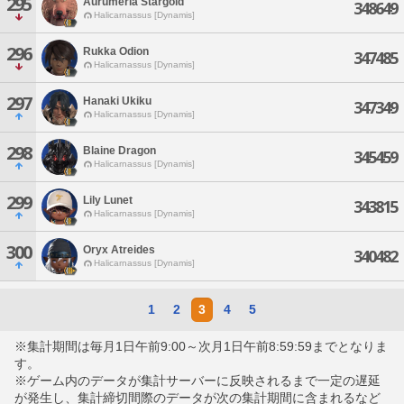
295
Aurumeria Stargold
348649
Halicarnassus [Dynamis]
296
Rukka Odion
347485
Halicarnassus [Dynamis]
297
Hanaki Ukiku
347349
Halicarnassus [Dynamis]
298
Blaine Dragon
345459
Halicarnassus [Dynamis]
299
Lily Lunet
343815
Halicarnassus [Dynamis]
300
Oryx Atreides
340482
Halicarnassus [Dynamis]
1
2
3
4
5
※集計期間は毎月1日午前9:00～次月1日午前8:59:59までとなりま
す。
※ゲーム内のデータが集計サーバーに反映されるまで一定の遅延
が発生し、集計締切間際のデータが次の集計期間に含まれるなど