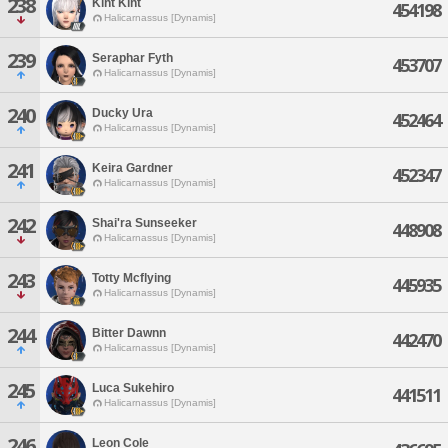
238
Kiht Kiht
454198
Halicarnassus [Dynamis]
239
Seraphar Fyth
453707
Halicarnassus [Dynamis]
240
Ducky Ura
452464
Halicarnassus [Dynamis]
241
Keira Gardner
452347
Halicarnassus [Dynamis]
242
Shai'ra Sunseeker
448908
Halicarnassus [Dynamis]
243
Totty Mcflying
445935
Halicarnassus [Dynamis]
244
Bitter Dawnn
442470
Halicarnassus [Dynamis]
245
Luca Sukehiro
441511
Halicarnassus [Dynamis]
246
Leon Cole