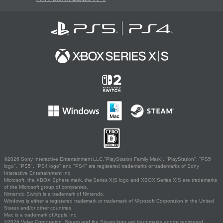
©2026 Sony Interactive Entertainment LLC."PlayStation Family Mark", "PlayStation", "PS5
logo", "PS5", "PS4 logo" and "PS4" are registered trademarks or trademarks of Sony
Interactive Entertainment Inc.
Microsoft, the XBOX Sphere mark, the Series X|S logo and XBOX Series X|S are trademarks
of the Microsoft group of companies.
Nintendo Switch is a trademark of Nintendo.
Windows is either a registered trademark or trademark of Microsoft Corporation in the United
States and/or other countries.
Mac is a trademark of Apple Inc.
©2026 Valve Corporation. Steam and the Steam logo are trademarks and/or registered