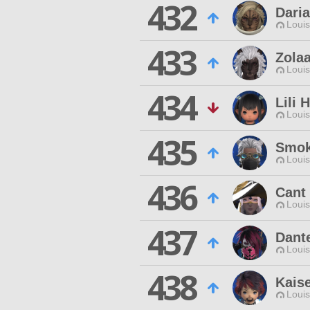
432
Dari
Louis
433
Zolaa
Louis
434
Lili 
Louis
435
Smok
Louis
436
Cant
Louis
437
Dante
Louis
438
Kaise
Louis