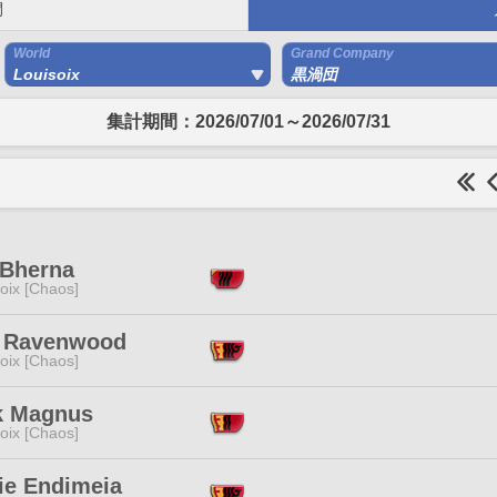
間
World
Grand Company
Louisoix
黒渦団
集計期間：2026/07/01～2026/07/31
 Bherna
oix [Chaos]
 Ravenwood
oix [Chaos]
k Magnus
oix [Chaos]
ie Endimeia