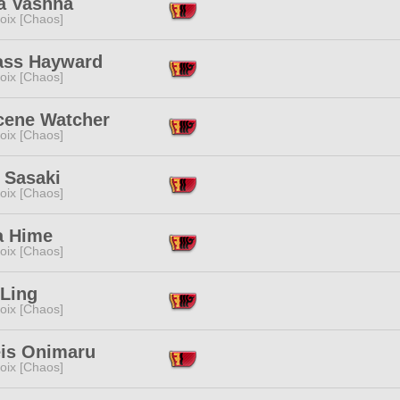
na Vashna
oix [Chaos]
ass Hayward
oix [Chaos]
cene Watcher
oix [Chaos]
 Sasaki
oix [Chaos]
a Hime
oix [Chaos]
 Ling
oix [Chaos]
is Onimaru
oix [Chaos]