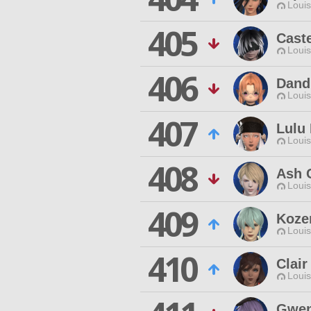
Louis
405
Caste
Louis
406
Dandi
Louis
407
Lulu
Louis
408
Ash 
Louis
409
Koze
Louis
410
Clair
Louis
Gwen