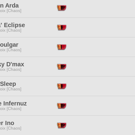
an Arda
oix [Chaos]
' Eclipse
oix [Chaos]
Houlgar
oix [Chaos]
y D'max
oix [Chaos]
 Sleep
oix [Chaos]
 Infernuz
oix [Chaos]
r Ino
oix [Chaos]