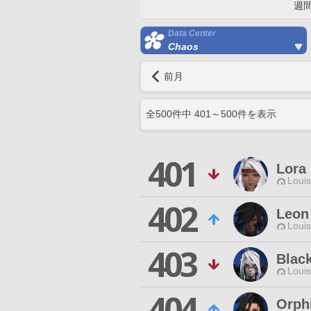
週
Data Center
Chaos
前月
全
500
件中
401
～
500
件を表示
401
Lora
Louis
402
Leon
Louis
403
Blac
Louis
404
Orph