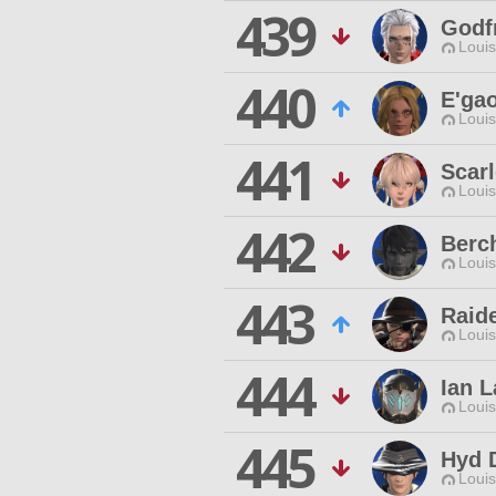
439
Godf
Louis
440
E'gao
Louis
441
Scarl
Louis
442
Berc
Louis
443
Raid
Louis
444
Ian L
Louis
445
Hyd 
Louis