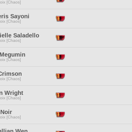
oix [Chaos]
ris Sayoni
oix [Chaos]
elle Saladello
oix [Chaos]
 Megumin
oix [Chaos]
Crimson
oix [Chaos]
n Wright
oix [Chaos]
 Noir
oix [Chaos]
llian Wen