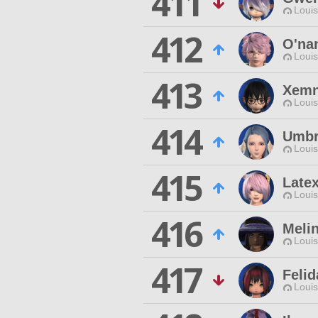
411
Louis
412
O'na
Louis
413
Xemn
Louis
414
Umbr
Louis
415
Late
Louis
416
Melin
Louis
417
Felid
Louis