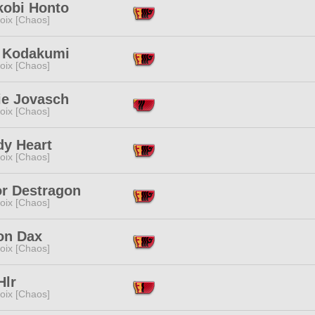
kobi Honto
oix [Chaos]
 Kodakumi
oix [Chaos]
ie Jovasch
oix [Chaos]
dy Heart
oix [Chaos]
or Destragon
oix [Chaos]
on Dax
oix [Chaos]
Hlr
oix [Chaos]