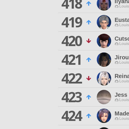
418
Ilya
Louis
419
Eust
Louis
420
Cuts
Louis
421
Jirou
Louis
422
Rein
Louis
423
Jess
Louis
424
Made
Louis