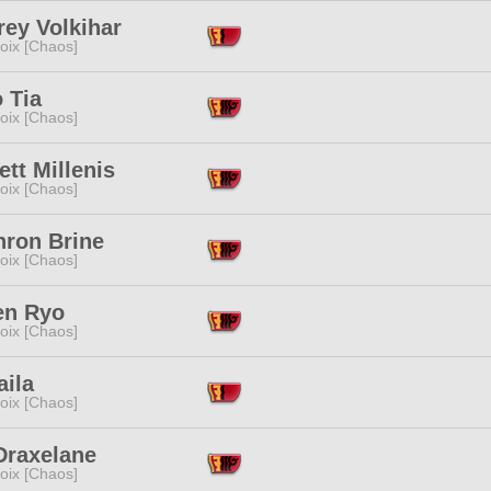
rey Volkihar
oix [Chaos]
 Tia
oix [Chaos]
ett Millenis
oix [Chaos]
hron Brine
oix [Chaos]
en Ryo
oix [Chaos]
aila
oix [Chaos]
Draxelane
oix [Chaos]