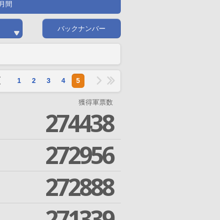
月間
バックナンバー
1
2
3
4
5
獲得軍票数
274438
272956
272888
271339