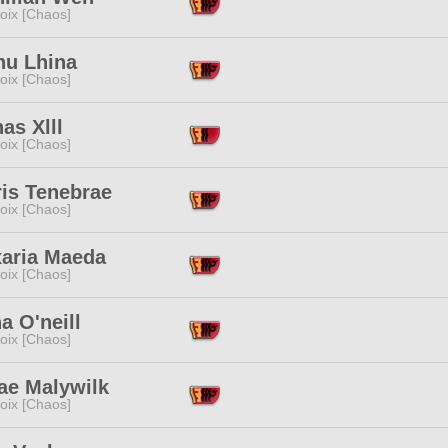
oix [Chaos]
nu Lhina
oix [Chaos]
as Xlll
oix [Chaos]
is Tenebrae
oix [Chaos]
xaria Maeda
oix [Chaos]
a O'neill
oix [Chaos]
ae Malywilk
oix [Chaos]