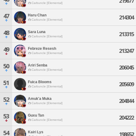
219677
Carbuncle [Elemental]
47
Haru Chan
214304
Carbuncle [Elemental]
48
Sara Luna
213315
Carbuncle [Elemental]
49
Febreze Resesh
213247
Carbuncle [Elemental]
50
Ariri Senba
206045
Carbuncle [Elemental]
51
Fuica Blooms
205609
Carbuncle [Elemental]
52
Amuk'a Muka
204844
Carbuncle [Elemental]
53
Guxu Tan
204222
Carbuncle [Elemental]
54
Kairi Lys
198652