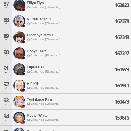
87
Fifiya Fiya
162823
Carbuncle [Elemental]
88
Kamui Rosette
162378
Carbuncle [Elemental]
89
O'ndanya Mitnu
162348
Carbuncle [Elemental]
90
Honya Rara
162327
Carbuncle [Elemental]
91
Lupus Bell
161973
Carbuncle [Elemental]
92
Rin Pie
161910
Carbuncle [Elemental]
93
Yoshikage Kira
160473
Carbuncle [Elemental]
94
Reviel White
159616
Carbuncle [Elemental]