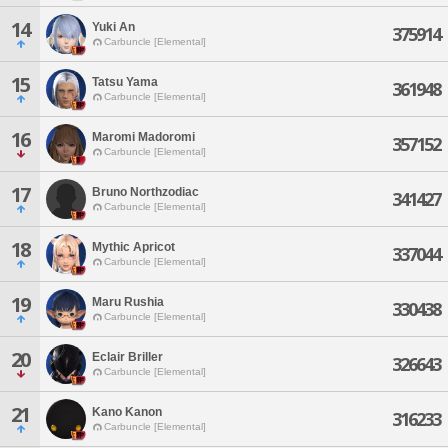
14
Yuki An
375914
Carbuncle [Elemental]
15
Tatsu Yama
361948
Carbuncle [Elemental]
16
Maromi Madoromi
357152
Carbuncle [Elemental]
17
Bruno Northzodiac
341427
Carbuncle [Elemental]
18
Mythic Apricot
337044
Carbuncle [Elemental]
19
Maru Rushia
330438
Carbuncle [Elemental]
20
Eclair Briller
326643
Carbuncle [Elemental]
21
Kano Kanon
316233
Carbuncle [Elemental]