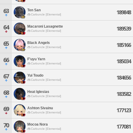
63
Ten San
189848
Carbuncle [Elemental]
64
Macaroni Lasagnette
189539
Carbuncle [Elemental]
65
Black Angels
185166
Carbuncle [Elemental]
66
F'uyu Yarn
185034
Carbuncle [Elemental]
67
Yui Toudo
184656
Carbuncle [Elemental]
68
Heat Iglesias
183582
Carbuncle [Elemental]
69
Ashton Sivainu
177123
Carbuncle [Elemental]
70
Mocoa Nora
177081
Carbuncle [Elemental]