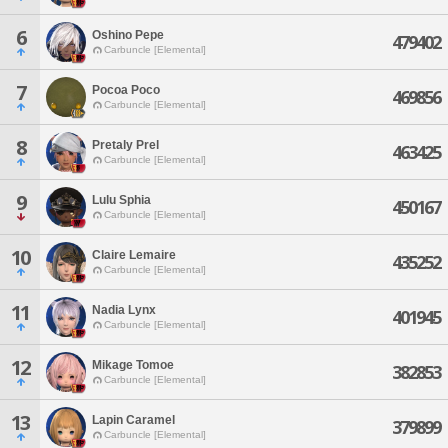
6
Oshino Pepe
479402
Carbuncle [Elemental]
7
Pocoa Poco
469856
Carbuncle [Elemental]
8
Pretaly Prel
463425
Carbuncle [Elemental]
9
Lulu Sphia
450167
Carbuncle [Elemental]
10
Claire Lemaire
435252
Carbuncle [Elemental]
11
Nadia Lynx
401945
Carbuncle [Elemental]
12
Mikage Tomoe
382853
Carbuncle [Elemental]
13
Lapin Caramel
379899
Carbuncle [Elemental]