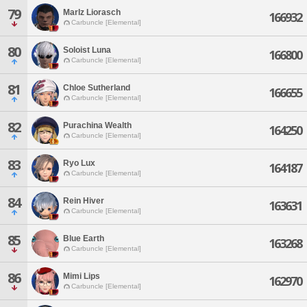
79
Marlz Liorasch
166932
Carbuncle [Elemental]
80
Soloist Luna
166800
Carbuncle [Elemental]
81
Chloe Sutherland
166655
Carbuncle [Elemental]
82
Purachina Wealth
164250
Carbuncle [Elemental]
83
Ryo Lux
164187
Carbuncle [Elemental]
84
Rein Hiver
163631
Carbuncle [Elemental]
85
Blue Earth
163268
Carbuncle [Elemental]
86
Mimi Lips
162970
Carbuncle [Elemental]