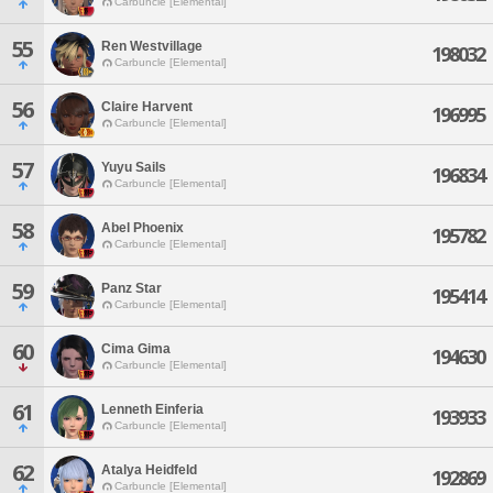
Carbuncle [Elemental]
55
Ren Westvillage
198032
Carbuncle [Elemental]
56
Claire Harvent
196995
Carbuncle [Elemental]
57
Yuyu Sails
196834
Carbuncle [Elemental]
58
Abel Phoenix
195782
Carbuncle [Elemental]
59
Panz Star
195414
Carbuncle [Elemental]
60
Cima Gima
194630
Carbuncle [Elemental]
61
Lenneth Einferia
193933
Carbuncle [Elemental]
62
Atalya Heidfeld
192869
Carbuncle [Elemental]