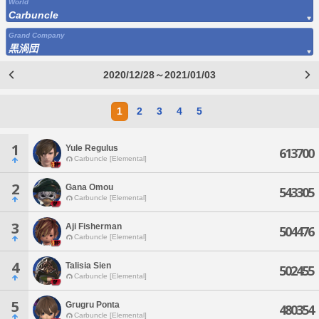
World
Carbuncle
Grand Company
黒渦団
2020/12/28～2021/01/03
1
2
3
4
5
1
Yule Regulus
613700
Carbuncle [Elemental]
2
Gana Omou
543305
Carbuncle [Elemental]
3
Aji Fisherman
504476
Carbuncle [Elemental]
4
Talisia Sien
502455
Carbuncle [Elemental]
5
Grugru Ponta
480354
Carbuncle [Elemental]