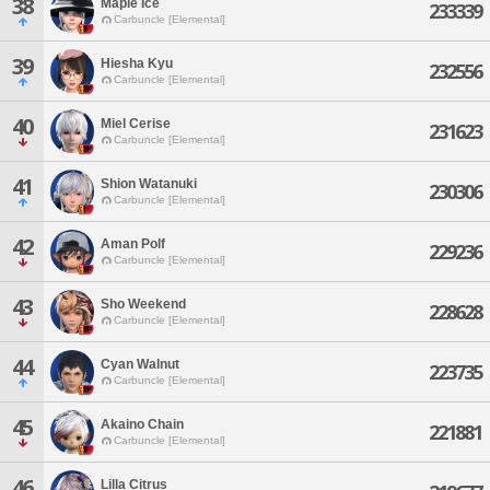
38
Maple Ice
233339
Carbuncle [Elemental]
39
Hiesha Kyu
232556
Carbuncle [Elemental]
40
Miel Cerise
231623
Carbuncle [Elemental]
41
Shion Watanuki
230306
Carbuncle [Elemental]
42
Aman Polf
229236
Carbuncle [Elemental]
43
Sho Weekend
228628
Carbuncle [Elemental]
44
Cyan Walnut
223735
Carbuncle [Elemental]
45
Akaino Chain
221881
Carbuncle [Elemental]
46
Lilla Citrus