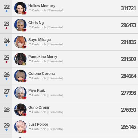
22
Hollow Memory
311721
Carbuncle [Elemental]
23
Chris Ng
296473
Carbuncle [Elemental]
24
Sayo Mikage
291835
Carbuncle [Elemental]
25
Pumpkine Merry
291509
Carbuncle [Elemental]
26
Cotone Corona
284664
Carbuncle [Elemental]
27
Piyo Raik
277998
Carbuncle [Elemental]
Gunp Oronir
28
276930
Carbuncle [Elemental]
29
Just Poipoi
265145
Carbuncle [Elemental]