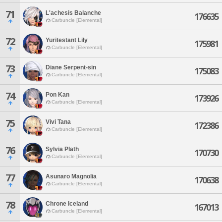
71
L'achesis Balanche
176635
Carbuncle [Elemental]
72
Yuritestant Lily
175981
Carbuncle [Elemental]
73
Diane Serpent-sin
175083
Carbuncle [Elemental]
74
Pon Kan
173926
Carbuncle [Elemental]
75
Vivi Tana
172386
Carbuncle [Elemental]
76
Sylvia Plath
170730
Carbuncle [Elemental]
77
Asunaro Magnolia
170638
Carbuncle [Elemental]
78
Chrone Iceland
167013
Carbuncle [Elemental]