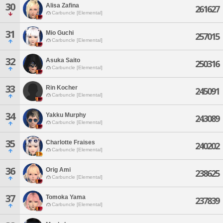
30
Alisa Zafina
261627
Carbuncle [Elemental]
31
Mio Guchi
257015
Carbuncle [Elemental]
32
Asuka Saito
250316
Carbuncle [Elemental]
33
Rin Kocher
245091
Carbuncle [Elemental]
34
Yakku Murphy
243089
Carbuncle [Elemental]
35
Charlotte Fraises
240202
Carbuncle [Elemental]
36
Orig Ami
238625
Carbuncle [Elemental]
37
Tomoka Yama
237839
Carbuncle [Elemental]