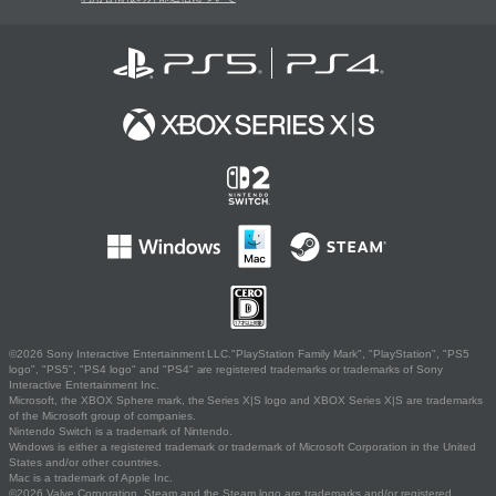
©2026 Sony Interactive Entertainment LLC."PlayStation Family Mark", "PlayStation", "PS5
logo", "PS5", "PS4 logo" and "PS4" are registered trademarks or trademarks of Sony
Interactive Entertainment Inc.
Microsoft, the XBOX Sphere mark, the Series X|S logo and XBOX Series X|S are trademarks
of the Microsoft group of companies.
Nintendo Switch is a trademark of Nintendo.
Windows is either a registered trademark or trademark of Microsoft Corporation in the United
States and/or other countries.
Mac is a trademark of Apple Inc.
©2026 Valve Corporation. Steam and the Steam logo are trademarks and/or registered