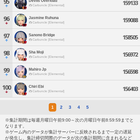
95
Devils Overload
159133
Carbuncle [Elemental]
96
Jasmine Ruhuna
159088
Carbuncle [Elemental]
97
Sanono Bridge
158505
Carbuncle [Elemental]
98
Sha Moji
156972
Carbuncle [Elemental]
99
Mahiro Jp
156598
Carbuncle [Elemental]
100
Chiri Ebi
156403
Carbuncle [Elemental]
1
2
3
4
5
※集計期間は毎週月曜日午前9:00～次の月曜日午前8:59:59までと
なります。
※ゲーム内のデータが集計サーバーに反映されるまで一定の遅延
が発生し、集計締切間際のデータが次の集計期間に含まれるなど