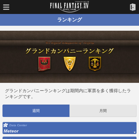
ランキング
グランドカンパニーランキングは期間内に軍票を多く獲得したラ
ンキングです。
週間
月間
Data Center
Meteor