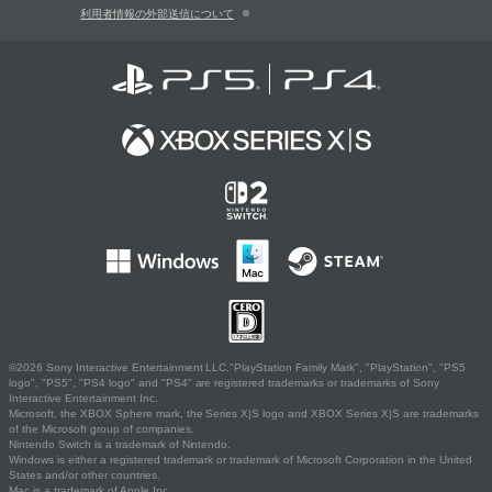
利用者情報の外部送信について
©2026 Sony Interactive Entertainment LLC."PlayStation Family Mark", "PlayStation", "PS5
logo", "PS5", "PS4 logo" and "PS4" are registered trademarks or trademarks of Sony
Interactive Entertainment Inc.
Microsoft, the XBOX Sphere mark, the Series X|S logo and XBOX Series X|S are trademarks
of the Microsoft group of companies.
Nintendo Switch is a trademark of Nintendo.
Windows is either a registered trademark or trademark of Microsoft Corporation in the United
States and/or other countries.
Mac is a trademark of Apple Inc.