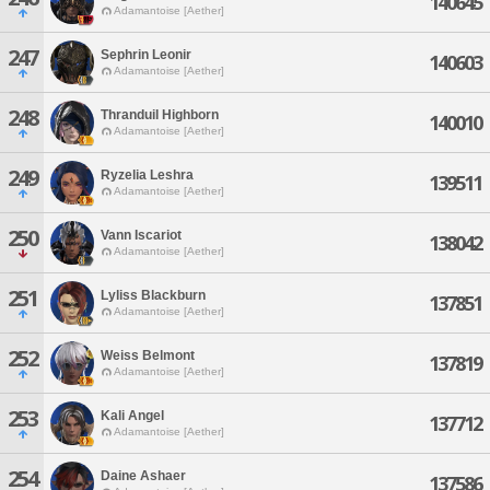
140645
Adamantoise [Aether]
247
Sephrin Leonir
140603
Adamantoise [Aether]
248
Thranduil Highborn
140010
Adamantoise [Aether]
249
Ryzelia Leshra
139511
Adamantoise [Aether]
250
Vann Iscariot
138042
Adamantoise [Aether]
251
Lyliss Blackburn
137851
Adamantoise [Aether]
252
Weiss Belmont
137819
Adamantoise [Aether]
253
Kali Angel
137712
Adamantoise [Aether]
254
Daine Ashaer
137586