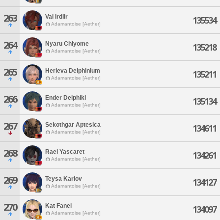
263
Val Irdlir
135534
Adamantoise [Aether]
264
Nyaru Chiyome
135218
Adamantoise [Aether]
265
Herleva Delphinium
135211
Adamantoise [Aether]
266
Ender Delphiki
135134
Adamantoise [Aether]
267
Sekothgar Aptesica
134611
Adamantoise [Aether]
268
Rael Yascaret
134261
Adamantoise [Aether]
269
Teysa Karlov
134127
Adamantoise [Aether]
270
Kat Fanel
134097
Adamantoise [Aether]