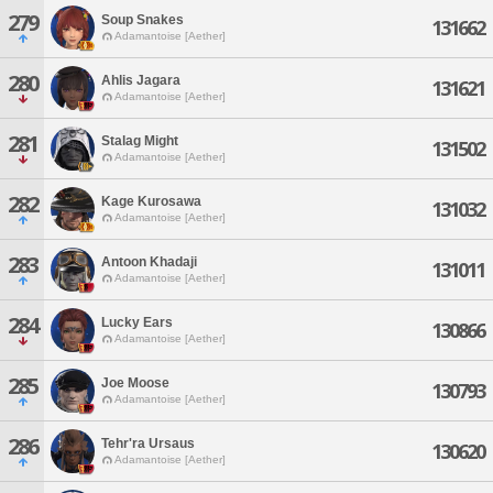
279
Soup Snakes
131662
Adamantoise [Aether]
280
Ahlis Jagara
131621
Adamantoise [Aether]
281
Stalag Might
131502
Adamantoise [Aether]
282
Kage Kurosawa
131032
Adamantoise [Aether]
283
Antoon Khadaji
131011
Adamantoise [Aether]
284
Lucky Ears
130866
Adamantoise [Aether]
285
Joe Moose
130793
Adamantoise [Aether]
286
Tehr'ra Ursaus
130620
Adamantoise [Aether]