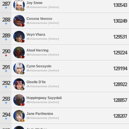
287
Joy Snow
130543
Adamantoise [Aether]
288
Cessna Veesso
130249
Adamantoise [Aether]
289
Veyn Vhara
129531
Adamantoise [Aether]
290
Aloof Herring
129224
Adamantoise [Aether]
291
Cynn Sessyoin
129194
Adamantoise [Aether]
292
Giselle D'lis
128922
Adamantoise [Aether]
293
Hoppingway Sayydali
128857
Adamantoise [Aether]
294
Jane Parthenios
128207
Adamantoise [Aether]