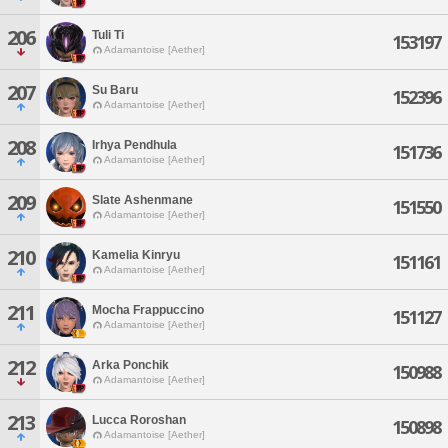
206
Tuli Ti
153197
Adamantoise [Aether]
207
Su Baru
152396
Adamantoise [Aether]
208
Irhya Pendhula
151736
Adamantoise [Aether]
209
Slate Ashenmane
151550
Adamantoise [Aether]
210
Kamelia Kinryu
151161
Adamantoise [Aether]
211
Mocha Frappuccino
151127
Adamantoise [Aether]
212
Arka Ponchik
150988
Adamantoise [Aether]
213
Lucca Roroshan
150898
Adamantoise [Aether]