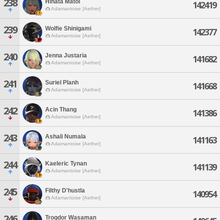
238
Hinata Matoi
142419
Adamantoise [Aether]
239
Wolfie Shinigami
142377
Adamantoise [Aether]
240
Jenna Justaria
141682
Adamantoise [Aether]
241
Suriel Planh
141668
Adamantoise [Aether]
242
Acin Thang
141386
Adamantoise [Aether]
243
Ashali Numala
141163
Adamantoise [Aether]
244
Kaeleric Tynan
141139
Adamantoise [Aether]
245
Filthy D'hustla
140954
Adamantoise [Aether]
246
Trogdor Wasaman