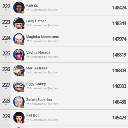
222
Kah Za
148424
Adamantoise [Aether]
223
Grey Esther
148344
Adamantoise [Aether]
224
Magicka Moonstone
147974
Adamantoise [Aether]
225
Vashta Norada
146819
Adamantoise [Aether]
226
Meri Astraea
146803
Adamantoise [Aether]
227
Eggy Cakey
146503
Adamantoise [Aether]
228
Zerpin Zuukrinn
146486
Adamantoise [Aether]
229
Fail Bot
145423
Adamantoise [Aether]