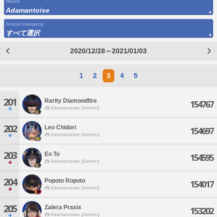
World
Adamantoise
Grand Company
すべて選択
2020/12/28～2021/01/03
1
2
3
4
5
201
Rarity Diamondfire
154767
Adamantoise [Aether]
202
Leo Chidori
154697
Adamantoise [Aether]
203
Eo To
154595
Adamantoise [Aether]
204
Popoto Ropoto
154017
Adamantoise [Aether]
205
Zalera Praxis
153202
Adamantoise [Aether]