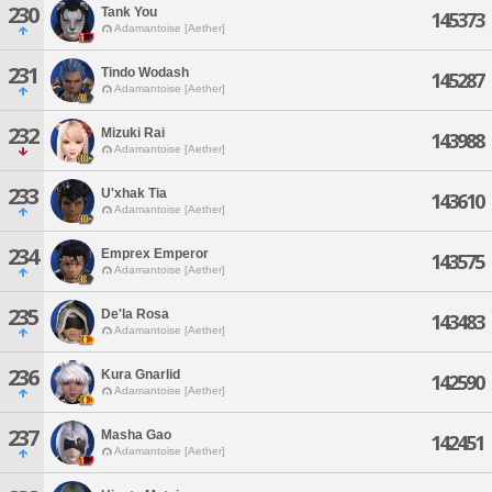
230
Tank You
145373
Adamantoise [Aether]
231
Tindo Wodash
145287
Adamantoise [Aether]
232
Mizuki Rai
143988
Adamantoise [Aether]
233
U'xhak Tia
143610
Adamantoise [Aether]
234
Emprex Emperor
143575
Adamantoise [Aether]
235
De'la Rosa
143483
Adamantoise [Aether]
236
Kura Gnarlid
142590
Adamantoise [Aether]
237
Masha Gao
142451
Adamantoise [Aether]