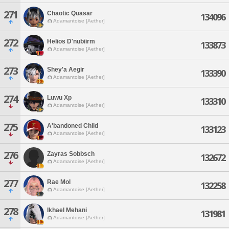
271
Chaotic Quasar
134096
Adamantoise [Aether]
272
Helios D'nubiirm
133873
Adamantoise [Aether]
273
Shey'a Aegir
133390
Adamantoise [Aether]
274
Luwu Xp
133310
Adamantoise [Aether]
275
A'bandoned Child
133123
Adamantoise [Aether]
276
Zayras Sobbsch
132672
Adamantoise [Aether]
277
Rae Mol
132258
Adamantoise [Aether]
278
Ikhael Mehani
131981
Adamantoise [Aether]