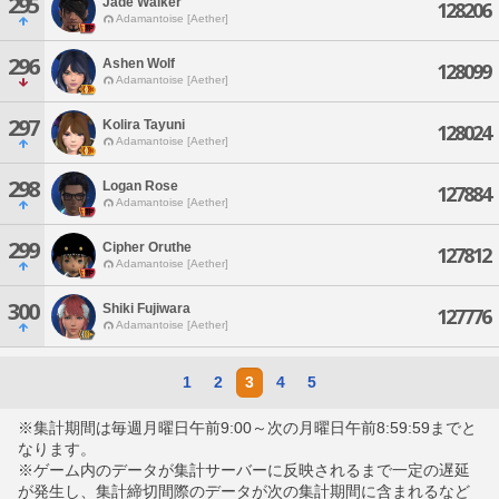
295
Jade Walker
128206
Adamantoise [Aether]
296
Ashen Wolf
128099
Adamantoise [Aether]
297
Kolira Tayuni
128024
Adamantoise [Aether]
298
Logan Rose
127884
Adamantoise [Aether]
299
Cipher Oruthe
127812
Adamantoise [Aether]
300
Shiki Fujiwara
127776
Adamantoise [Aether]
1
2
3
4
5
※集計期間は毎週月曜日午前9:00～次の月曜日午前8:59:59までと
なります。
※ゲーム内のデータが集計サーバーに反映されるまで一定の遅延
が発生し、集計締切間際のデータが次の集計期間に含まれるなど