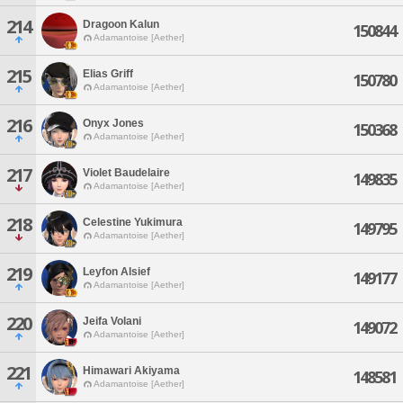
214
Dragoon Kalun
150844
Adamantoise [Aether]
215
Elias Griff
150780
Adamantoise [Aether]
216
Onyx Jones
150368
Adamantoise [Aether]
217
Violet Baudelaire
149835
Adamantoise [Aether]
218
Celestine Yukimura
149795
Adamantoise [Aether]
219
Leyfon Alsief
149177
Adamantoise [Aether]
220
Jeifa Volani
149072
Adamantoise [Aether]
221
Himawari Akiyama
148581
Adamantoise [Aether]