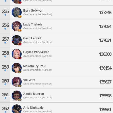
Adamantoise [Aether]
255
Bera Seikwyn
137246
Adamantoise [Aether]
256
Lady Triskele
137054
Adamantoise [Aether]
257
Garn Leonid
137031
Adamantoise [Aether]
258
Haylee Wind-river
136300
Adamantoise [Aether]
259
Makoto Ryuzaki
136154
Adamantoise [Aether]
260
Vie Vrtra
135627
Adamantoise [Aether]
261
Axelle Munroe
135598
Adamantoise [Aether]
262
Aris Nightgale
135561
Adamantoise [Aether]