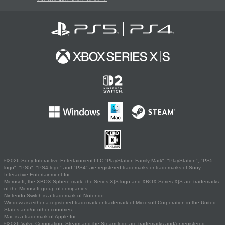
©2026 Sony Interactive Entertainment LLC."PlayStation Family Mark", "PlayStation", "PS5
logo", "PS5", "PS4 logo" and "PS4" are registered trademarks or trademarks of Sony
Interactive Entertainment Inc.
Microsoft, the XBOX Sphere mark, the Series X|S logo and XBOX Series X|S are trademarks
of the Microsoft group of companies.
Nintendo Switch is a trademark of Nintendo.
Windows is either a registered trademark or trademark of Microsoft Corporation in the United
States and/or other countries.
Mac is a trademark of Apple Inc.
©2026 Valve Corporation. Steam and the Steam logo are trademarks and/or registered