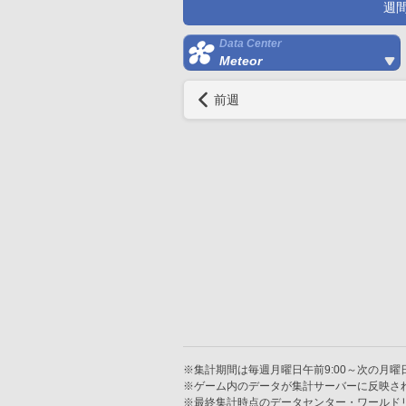
週
Data Center
Meteor
前週
※集計期間は毎週月曜日午前9:00～次の月曜日
※ゲーム内のデータが集計サーバーに反映さ
※最終集計時点のデータセンター・ワールド