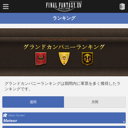
ランキング
グランドカンパニーランキングは期間内に軍票を多く獲得したラ
ンキングです。
週間
月間
Data Center
Meteor