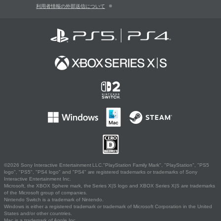
利用者情報の外部送信について
©2026 Sony Interactive Entertainment LLC."PlayStation Family Mark", "PlayStation", "PS5
logo", "PS5", "PS4 logo" and "PS4" are registered trademarks or trademarks of Sony
Interactive Entertainment Inc.
Microsoft, the XBOX Sphere mark, the Series X|S logo and XBOX Series X|S are trademarks
of the Microsoft group of companies.
Nintendo Switch is a trademark of Nintendo.
Windows is either a registered trademark or trademark of Microsoft Corporation in the United
States and/or other countries.
Mac is a trademark of Apple Inc.