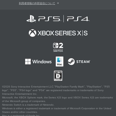
利用者情報の外部送信について
©2026 Sony Interactive Entertainment LLC."PlayStation Family Mark", "PlayStation", "PS5
logo", "PS5", "PS4 logo" and "PS4" are registered trademarks or trademarks of Sony
Interactive Entertainment Inc.
Microsoft, the XBOX Sphere mark, the Series X|S logo and XBOX Series X|S are trademarks
of the Microsoft group of companies.
Nintendo Switch is a trademark of Nintendo.
Windows is either a registered trademark or trademark of Microsoft Corporation in the United
States and/or other countries.
Mac is a trademark of Apple Inc.