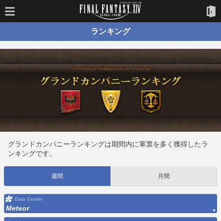
ランキング
グランドカンパニーランキングは期間内に軍票を多く獲得したラ
ンキングです。
週間
月間
Data Center
Meteor