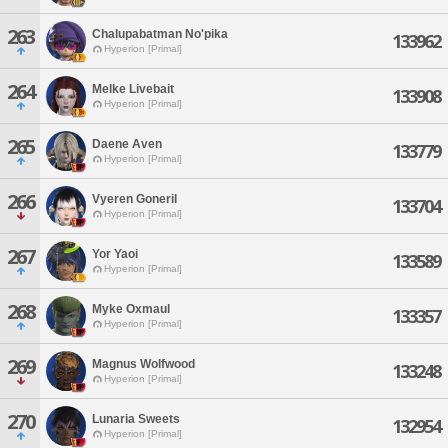
263
Chalupabatman No'pika
133962
Hyperion [Primal]
264
Melke Livebait
133908
Hyperion [Primal]
265
Daene Aven
133779
Hyperion [Primal]
266
Vyeren Goneril
133704
Hyperion [Primal]
267
Yor Yaoi
133589
Hyperion [Primal]
268
Myke Oxmaul
133357
Hyperion [Primal]
269
Magnus Wolfwood
133248
Hyperion [Primal]
270
Lunaria Sweets
132954
Hyperion [Primal]