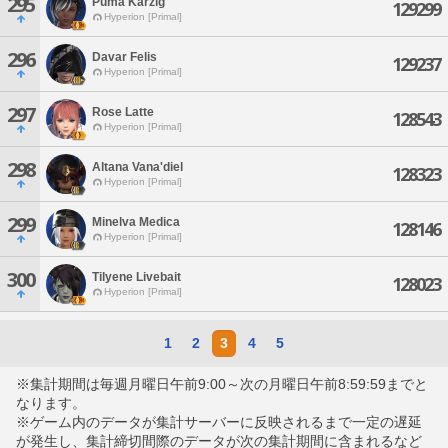
295
Puma Karzig
129299
Hyperion [Primal]
296
Davar Felis
129237
Hyperion [Primal]
297
Rose Latte
128543
Hyperion [Primal]
298
Altana Vana'diel
128323
Hyperion [Primal]
299
Minelva Medica
128146
Hyperion [Primal]
300
Tilyene Livebait
128023
Hyperion [Primal]
1
2
3
4
5
※集計期間は毎週月曜日午前9:00～次の月曜日午前8:59:59までと
なります。
※ゲーム内のデータが集計サーバーに反映されるまで一定の遅延
が発生し、集計締切間際のデータが次の集計期間に含まれるなど