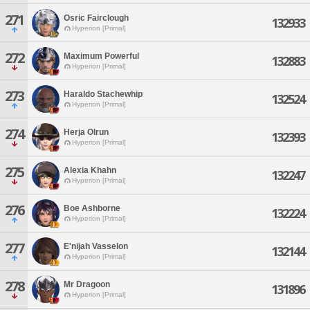
271
Osric Fairclough
132933
Hyperion [Primal]
272
Maximum Powerful
132883
Hyperion [Primal]
273
Haraldo Stachewhip
132524
Hyperion [Primal]
274
Herja Olrun
132393
Hyperion [Primal]
275
Alexia Khahn
132247
Hyperion [Primal]
276
Boe Ashborne
132224
Hyperion [Primal]
277
E'nijah Vasselon
132144
Hyperion [Primal]
278
Mr Dragoon
131896
Hyperion [Primal]