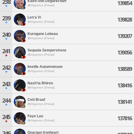
238
Kaire-von Degurechaff
139854
Hyperion [Primal]
239
Len'a Vi
139828
Hyperion [Primal]
240
Kurogane Lebeau
139207
Hyperion [Primal]
241
Sequoia Sempervirens
139056
Hyperion [Primal]
242
Imeille Autumnmoon
138589
Hyperion [Primal]
243
Nash'ta Bhiren
138416
Hyperion [Primal]
244
Cett Braaf
138141
Hyperion [Primal]
245
Faye Lau
137816
Hyperion [Primal]
246
Goargan Ironheart