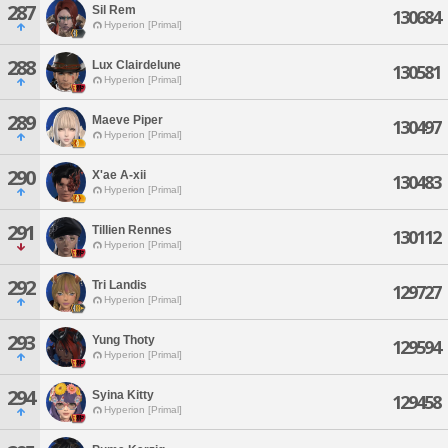
287
Sil Rem
130684
Hyperion [Primal]
288
Lux Clairdelune
130581
Hyperion [Primal]
289
Maeve Piper
130497
Hyperion [Primal]
290
X'ae A-xii
130483
Hyperion [Primal]
291
Tillien Rennes
130112
Hyperion [Primal]
292
Tri Landis
129727
Hyperion [Primal]
293
Yung Thoty
129594
Hyperion [Primal]
294
Syina Kitty
129458
Hyperion [Primal]