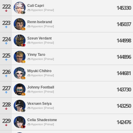
222
Cali Capri
145330
Hyperion [Primal]
223
Renn Isebrand
145037
Hyperion [Primal]
224
Szeun Verdant
144998
Hyperion [Primal]
225
Yinny Taro
144896
Hyperion [Primal]
226
Miyuki Chihiro
144681
Hyperion [Primal]
227
Johnny Football
143730
Hyperion [Primal]
228
Vexruen Seiya
143250
Hyperion [Primal]
229
Celia Shadestone
142476
Hyperion [Primal]