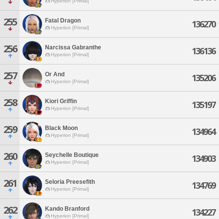
Hyperion [Primal]
255
Fatal Dragon
136270
Hyperion [Primal]
256
Narcissa Gabranthe
136136
Hyperion [Primal]
257
Or And
135206
Hyperion [Primal]
258
Kiori Griffin
135197
Hyperion [Primal]
259
Black Moon
134964
Hyperion [Primal]
260
Seychelle Boutique
134903
Hyperion [Primal]
261
Seloria Preesefith
134769
Hyperion [Primal]
262
Kando Branford
134227
Hyperion [Primal]