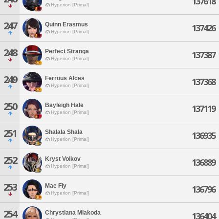
137618
Hyperion [Primal]
247
Quinn Erasmus
137426
Hyperion [Primal]
248
Perfect Stranga
137387
Hyperion [Primal]
249
Ferrous Alces
137368
Hyperion [Primal]
250
Bayleigh Hale
137119
Hyperion [Primal]
251
Shalala Shala
136935
Hyperion [Primal]
252
Kryst Volkov
136889
Hyperion [Primal]
253
Mae Fly
136796
Hyperion [Primal]
254
Chrystiana Miakoda
136404