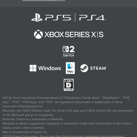
©2026 Sony Interactive Entertainment LLC."PlayStation Family Mark", "PlayStation", "PS5
logo", "PS5", "PS4 logo" and "PS4" are registered trademarks or trademarks of Sony
Interactive Entertainment Inc.
Microsoft, the XBOX Sphere mark, the Series X|S logo and XBOX Series X|S are trademarks
of the Microsoft group of companies.
Nintendo Switch is a trademark of Nintendo.
Windows is either a registered trademark or trademark of Microsoft Corporation in the United
States and/or other countries.
Mac is a trademark of Apple Inc.
©2026 Valve Corporation. Steam and the Steam logo are trademarks and/or registered