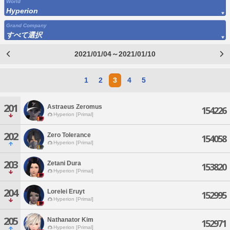
World
Hyperion
Grand Company
すべて選択
2021/01/04～2021/01/10
1
2
3
4
5
201
Astraeus Zeromus
154226
Hyperion [Primal]
202
Zero Tolerance
154058
Hyperion [Primal]
203
Zetani Dura
153820
Hyperion [Primal]
204
Lorelei Eruyt
152995
Hyperion [Primal]
205
Nathanator Kim
152971
Hyperion [Primal]