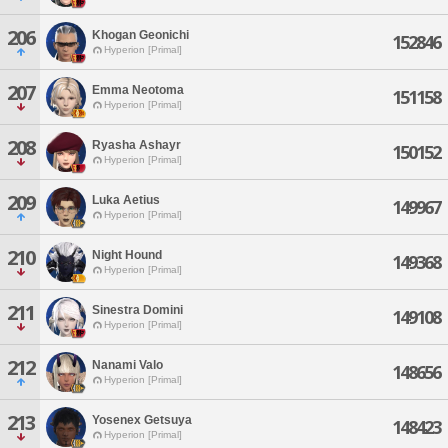
206
Khogan Geonichi
152846
Hyperion [Primal]
207
Emma Neotoma
151158
Hyperion [Primal]
208
Ryasha Ashayr
150152
Hyperion [Primal]
209
Luka Aetius
149967
Hyperion [Primal]
210
Night Hound
149368
Hyperion [Primal]
211
Sinestra Domini
149108
Hyperion [Primal]
212
Nanami Valo
148656
Hyperion [Primal]
213
Yosenex Getsuya
148423
Hyperion [Primal]