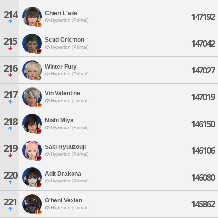
214
Chieri L'aile
147192
Hyperion [Primal]
215
Scud Crichton
147042
Hyperion [Primal]
216
Winter Fury
147027
Hyperion [Primal]
217
Vin Valentine
147019
Hyperion [Primal]
218
Nishi Miya
146150
Hyperion [Primal]
219
Saki Ryuuzouji
146106
Hyperion [Primal]
220
Adit Drakona
146080
Hyperion [Primal]
221
G'heni Vexian
145862
Hyperion [Primal]