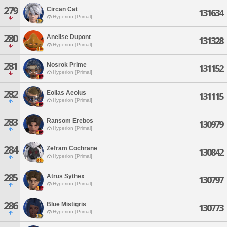
279
Circan Cat
131634
Hyperion [Primal]
280
Anelise Dupont
131328
Hyperion [Primal]
281
Nosrok Prime
131152
Hyperion [Primal]
282
Eollas Aeolus
131115
Hyperion [Primal]
283
Ransom Erebos
130979
Hyperion [Primal]
284
Zefram Cochrane
130842
Hyperion [Primal]
285
Atrus Sythex
130797
Hyperion [Primal]
286
Blue Mistigris
130773
Hyperion [Primal]