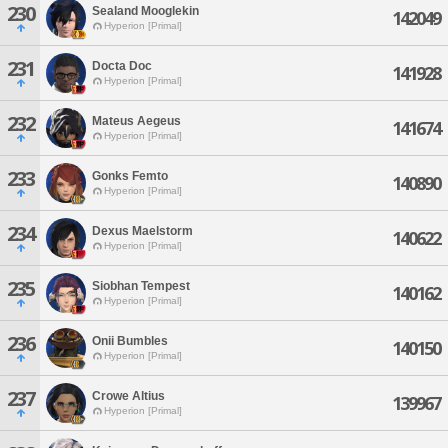
230
Sealand Mooglekin
142049
Hyperion [Primal]
231
Docta Doc
141928
Hyperion [Primal]
232
Mateus Aegeus
141674
Hyperion [Primal]
233
Gonks Femto
140890
Hyperion [Primal]
234
Dexus Maelstorm
140622
Hyperion [Primal]
235
Siobhan Tempest
140162
Hyperion [Primal]
236
Onii Bumbles
140150
Hyperion [Primal]
237
Crowe Altius
139967
Hyperion [Primal]