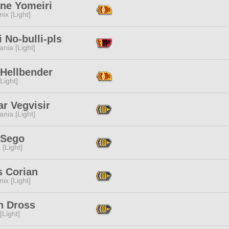
une Yomeiri
ix [Light]
 No-bulli-pls
ania [Light]
 Hellbender
[Light]
r Vegvisir
ania [Light]
 Sego
 [Light]
s Corian
ix [Light]
n Dross
[Light]