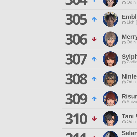
Odin 
305
Embl
Lich 
306
Merry
Odin 
307
Sylph
Zodia
308
Ninie
Odin 
309
Risu
Shiva
310
Tani 
Odin 
Sela