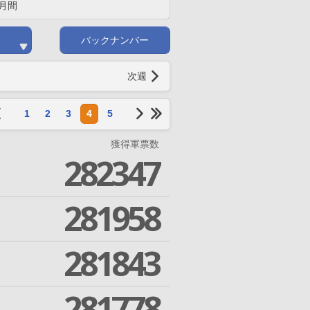
月間
バックナンバー
次週
1
2
3
4
5
獲得軍票数
282347
281958
281843
281778