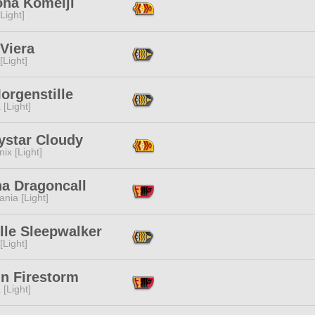
na Komeiji
[Light]
Viera
[Light]
orgenstille
 [Light]
ystar Cloudy
ix [Light]
na Dragoncall
ania [Light]
lle Sleepwalker
[Light]
in Firestorm
 [Light]