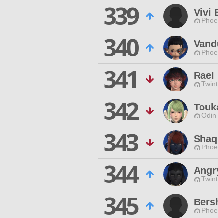
339
Vivi 
Phoen
340
Vandu
Phoen
341
Rael
Twint
342
Touk
Odin 
343
Shaq
Phoen
344
Angry
Twint
345
Bers
Phoen