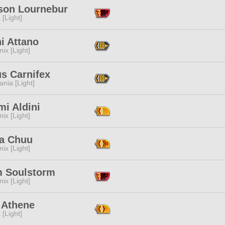
son Lournebur
 [Light]
i Attano
ix [Light]
s Carnifex
ania [Light]
i Aldini
ix [Light]
a Chuu
ix [Light]
 Soulstorm
ix [Light]
 Athene
 [Light]