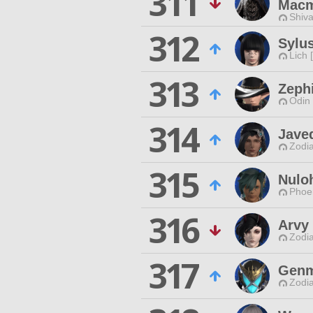
311
Macm
Shiva
312
Sylu
Lich 
313
Zephi
Odin 
314
Javed
Zodia
315
Nulo
Phoen
316
Arvy
Zodia
317
Genm
Zodia