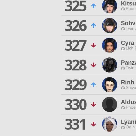
325
Kits
Phoen
326
Sohvi
Twint
327
Cyra
Lich 
328
Panza
Twint
329
Rinh
Shiva
330
Aldu
Phoen
331
Lyan
Odin 