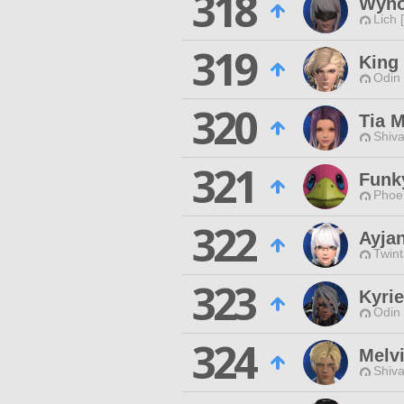
318
Wyno
Lich 
319
King 
Odin 
320
Tia M
Shiva
321
Funk
Phoen
322
Ayja
Twint
323
Kyrie
Odin 
324
Melv
Shiva