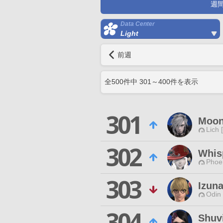
週
Data Center
Light
前週
全
500
件中
301
～
400
件を表示
301
Moon
Lich 
302
Whis
Phoen
303
Izun
Odin 
304
Shuv