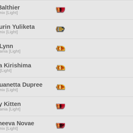
Balthier
ix [Light]
rin Yuliketa
ix [Light]
 Lynn
ania [Light]
a Kirishima
[Light]
uanetta Dupree
ix [Light]
 Kitten
ania [Light]
heeva Novae
ix [Light]