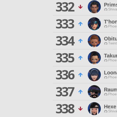
332
Prim
Shiva
333
T'hon
Phoen
334
Obitu
Twint
335
Takum
Phoen
336
Loon
Phoen
337
Raum
Phoen
338
Hexe
Shiva