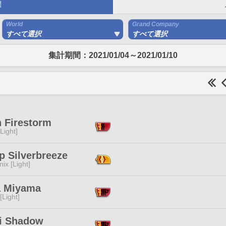
間
World
Grand Company
すべて選択
すべて選択
集計期間：2021/01/04～2021/01/10
 Firestorm
[Light]
p Silverbreeze
ix [Light]
a Miyama
[Light]
i Shadow