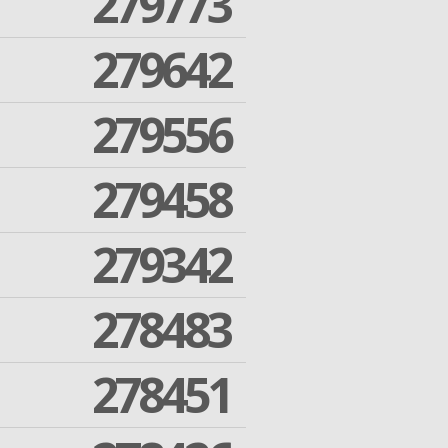
279773
279642
279556
279458
279342
278483
278451