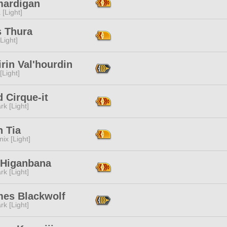
ardigan
 [Light]
s Thura
[Light]
rin Val'hourdin
[Light]
 Cirque-it
rk [Light]
h Tia
ix [Light]
 Higanbana
rk [Light]
es Blackwolf
rk [Light]