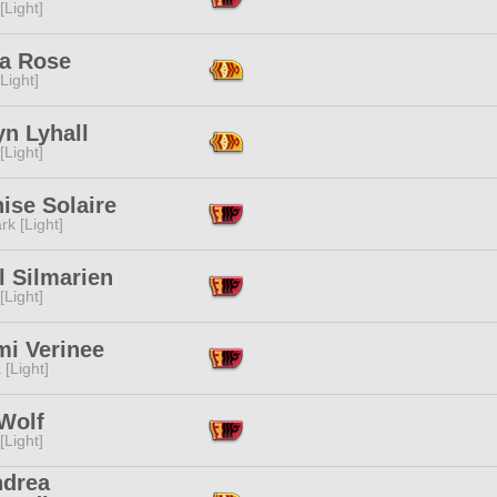
[Light]
a Rose
[Light]
n Lyhall
[Light]
ise Solaire
rk [Light]
l Silmarien
[Light]
mi Verinee
 [Light]
Wolf
[Light]
ndrea