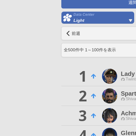
週
Data Center
Light
前週
全
500
件中
1
～
100
件を表示
1
Lady
Twint
2
Spar
Shiva
3
Achm
Shiva
4
Glen