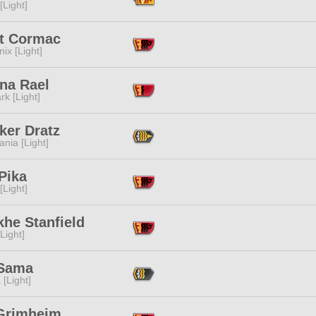
[Light]
t Cormac
ix [Light]
na Rael
rk [Light]
ker Dratz
ania [Light]
Pika
[Light]
he Stanfield
[Light]
 Sama
 [Light]
Grimheim