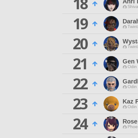
18
Ahri
Shiva
19
Dara
Twint
20
Wyst
Twint
21
Gen 
Odin 
22
Gard
Odin 
23
Kaz F
Odin 
24
Rose
Phoen