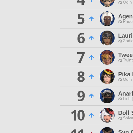
Odin 
5
Agen
Phoen
6
Lauri
Zodia
7
Twee
Twint
8
Pika 
Odin 
9
Anark
Lich 
10
Doll
Shiva
Syn 