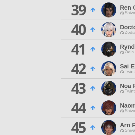
39
Ren 
Shiva
40
Doct
Zodia
41
Rynd
Odin 
42
Sai 
Twint
43
Noa 
Twint
44
Naom
Shiva
45
Arn 
Shiva