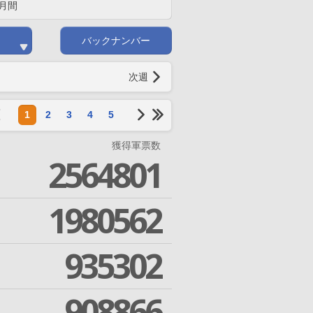
月間
バックナンバー
次週
1
2
3
4
5
獲得軍票数
2564801
1980562
935302
908866