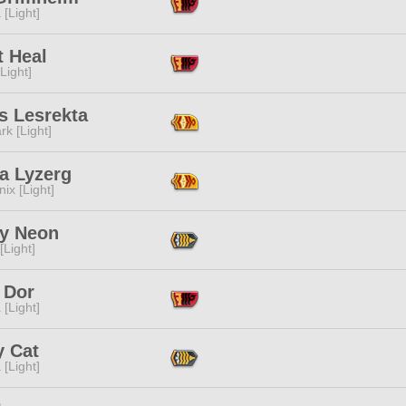
 [Light]
t Heal
[Light]
s Lesrekta
rk [Light]
a Lyzerg
ix [Light]
ly Neon
[Light]
 Dor
 [Light]
y Cat
 [Light]