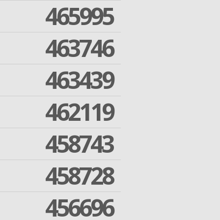
465995
463746
463439
462119
458743
458728
456696