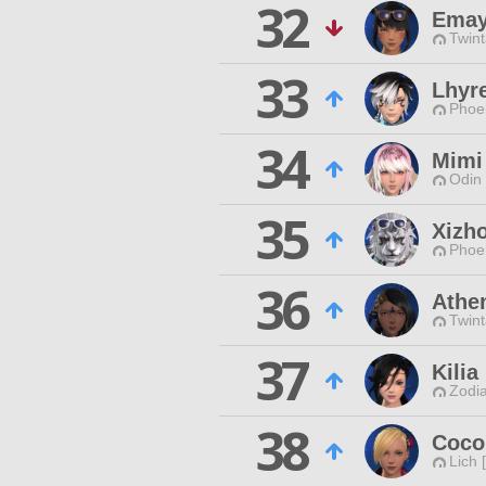
32
Emay
Twint
33
Lhyr
Phoen
34
Mimi
Odin 
35
Xizh
Phoen
36
Athen
Twint
37
Kilia
Zodia
38
Coco
Lich 