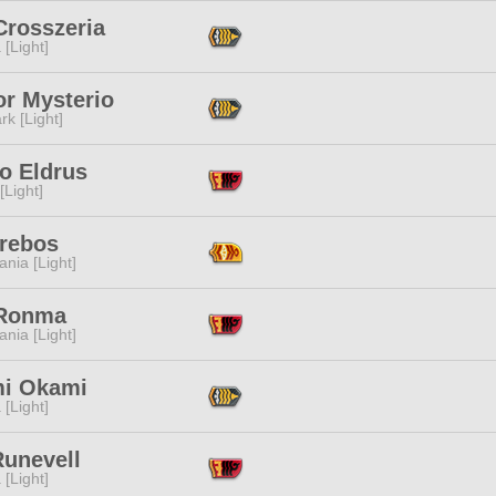
Crosszeria
 [Light]
or Mysterio
rk [Light]
o Eldrus
[Light]
Erebos
ania [Light]
Ronma
ania [Light]
i Okami
 [Light]
Runevell
 [Light]