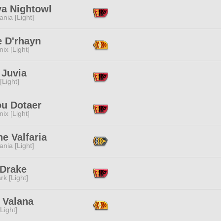
a Nightowl
ania [Light]
e D'rhayn
ix [Light]
 Juvia
[Light]
ou Dotaer
ix [Light]
e Valfaria
ania [Light]
 Drake
rk [Light]
 Valana
[Light]