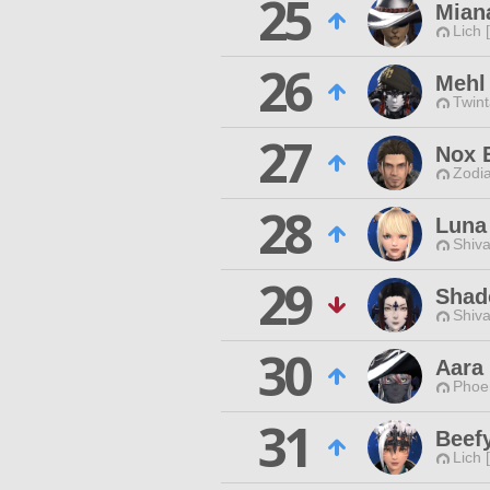
25
Mian
Lich 
26
Mehl
Twint
27
Nox E
Zodia
28
Luna
Shiva
29
Shad
Shiva
30
Aara 
Phoen
31
Beef
Lich 