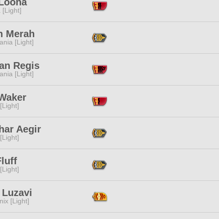
 Loona
 [Light]
h Merah
ania [Light]
an Regis
ania [Light]
Waker
[Light]
har Aegir
[Light]
luff
[Light]
 Luzavi
ix [Light]