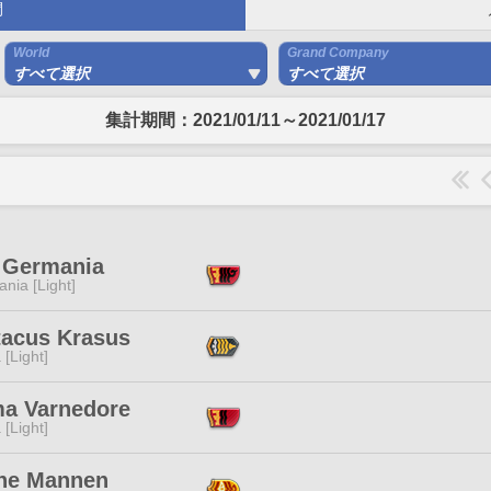
間
World
Grand Company
すべて選択
すべて選択
集計期間：2021/01/11～2021/01/17
 Germania
ania [Light]
tacus Krasus
 [Light]
a Varnedore
 [Light]
ne Mannen