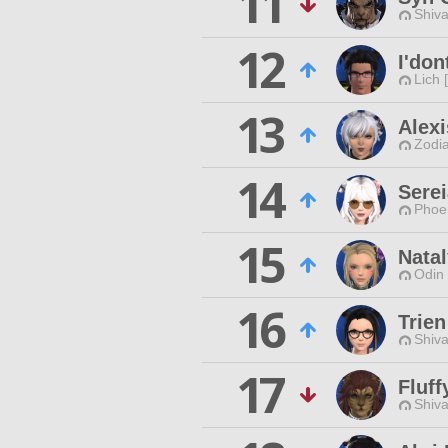
11
Shiva
12
I'don
Lich 
13
Alexi
Zodia
14
Serei
Phoen
15
Nata
Odin 
16
Trien
Shiva
17
Fluff
Shiva