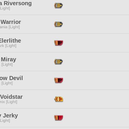
a Riversong
[Light]
 Warrior
ania [Light]
lerlithe
rk [Light]
 Miray
 [Light]
ow Devil
 [Light]
Voidstar
ix [Light]
y Jerky
[Light]