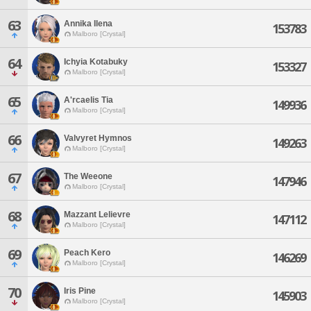
63
Annika Ilena
153783
Malboro [Crystal]
64
Ichyia Kotabuky
153327
Malboro [Crystal]
65
A'rcaelis Tia
149936
Malboro [Crystal]
66
Valvyret Hymnos
149263
Malboro [Crystal]
67
The Weeone
147946
Malboro [Crystal]
68
Mazzant Lelievre
147112
Malboro [Crystal]
69
Peach Kero
146269
Malboro [Crystal]
70
Iris Pine
145903
Malboro [Crystal]