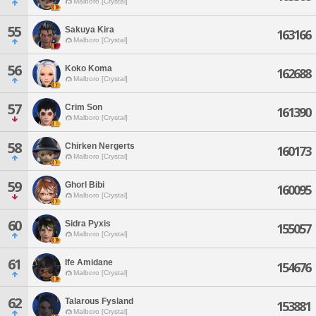
Malboro [Crystal]
55
Sakuya Kira
163166
Malboro [Crystal]
56
Koko Koma
162688
Malboro [Crystal]
57
Crim Son
161390
Malboro [Crystal]
58
Chirken Nergerts
160173
Malboro [Crystal]
59
Ghorl Bibi
160095
Malboro [Crystal]
60
Sidra Pyxis
155057
Malboro [Crystal]
61
Ife Amidane
154676
Malboro [Crystal]
62
Talarous Fysland
153881
Malboro [Crystal]