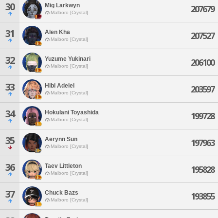
30
Mig Larkwyn
207679
Malboro [Crystal]
31
Alen Kha
207527
Malboro [Crystal]
32
Yuzume Yukinari
206100
Malboro [Crystal]
33
Hibi Adelei
203597
Malboro [Crystal]
34
Hokulani Toyashida
199728
Malboro [Crystal]
35
Aerynn Sun
197963
Malboro [Crystal]
36
Taev Littleton
195828
Malboro [Crystal]
37
Chuck Bazs
193855
Malboro [Crystal]