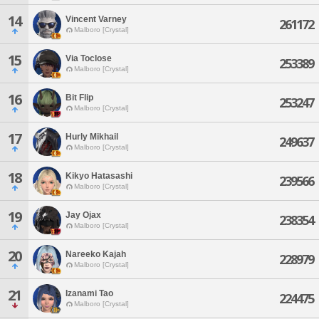
14
Vincent Varney
261172
Malboro [Crystal]
15
Via Toclose
253389
Malboro [Crystal]
16
Bit Flip
253247
Malboro [Crystal]
17
Hurly Mikhail
249637
Malboro [Crystal]
18
Kikyo Hatasashi
239566
Malboro [Crystal]
19
Jay Ojax
238354
Malboro [Crystal]
20
Nareeko Kajah
228979
Malboro [Crystal]
21
Izanami Tao
224475
Malboro [Crystal]