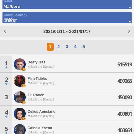
World
Malboro
Grand Company
双蛇党
2021/01/11～2021/01/17
1
2
3
4
5
1
Beefy Bits
515519
Malboro [Crystal]
2
Fish Tidbits
499265
Malboro [Crystal]
Zili Raven
3
450090
Malboro [Crystal]
4
Celius Aensland
409801
Malboro [Crystal]
5
Caind'a Xheno
403664
Malboro [Crystal]