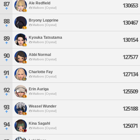
87
Ale Redfield
130653
Malboro [Crystal]
88
Bryony Lopprine
130467
Malboro [Crystal]
89
Kyouka Tatsutama
130154
Malboro [Crystal]
90
Abbi Normal
127577
Malboro [Crystal]
91
Charlotte Fay
127134
Malboro [Crystal]
92
Erin Auriga
125509
Malboro [Crystal]
93
Weasel Wunder
125188
Malboro [Crystal]
94
Kina Sagahl
125071
Malboro [Crystal]