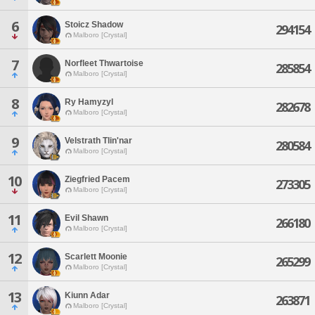
6
Stoicz Shadow
294154
Malboro [Crystal]
7
Norfleet Thwartoise
285854
Malboro [Crystal]
8
Ry Hamyzyl
282678
Malboro [Crystal]
9
Velstrath Tlin'nar
280584
Malboro [Crystal]
10
Ziegfried Pacem
273305
Malboro [Crystal]
11
Evil Shawn
266180
Malboro [Crystal]
12
Scarlett Moonie
265299
Malboro [Crystal]
13
Kiunn Adar
263871
Malboro [Crystal]