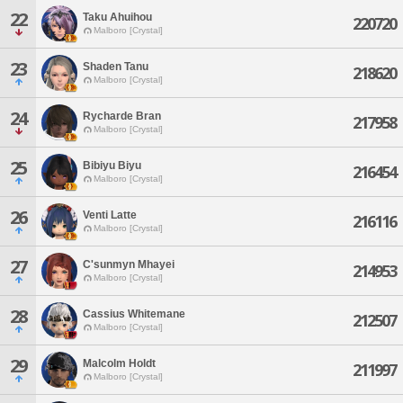
22
Taku Ahuihou
220720
Malboro [Crystal]
23
Shaden Tanu
218620
Malboro [Crystal]
24
Rycharde Bran
217958
Malboro [Crystal]
25
Bibiyu Biyu
216454
Malboro [Crystal]
26
Venti Latte
216116
Malboro [Crystal]
27
C'sunmyn Mhayei
214953
Malboro [Crystal]
28
Cassius Whitemane
212507
Malboro [Crystal]
29
Malcolm Holdt
211997
Malboro [Crystal]