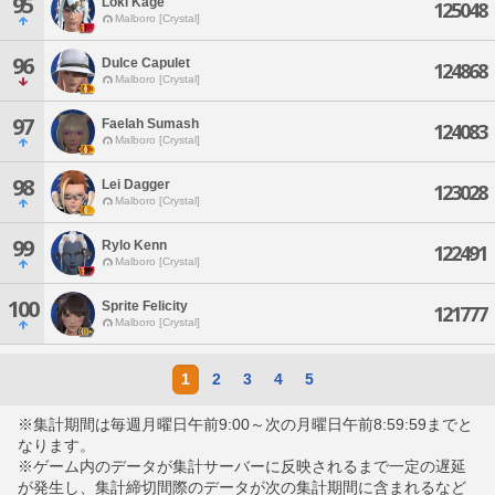
95
Loki Kage
125048
Malboro [Crystal]
96
Dulce Capulet
124868
Malboro [Crystal]
97
Faelah Sumash
124083
Malboro [Crystal]
98
Lei Dagger
123028
Malboro [Crystal]
99
Rylo Kenn
122491
Malboro [Crystal]
100
Sprite Felicity
121777
Malboro [Crystal]
1
2
3
4
5
※集計期間は毎週月曜日午前9:00～次の月曜日午前8:59:59までと
なります。
※ゲーム内のデータが集計サーバーに反映されるまで一定の遅延
が発生し、集計締切間際のデータが次の集計期間に含まれるなど