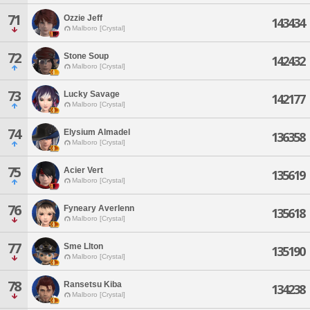
71
Ozzie Jeff
143434
Malboro [Crystal]
72
Stone Soup
142432
Malboro [Crystal]
73
Lucky Savage
142177
Malboro [Crystal]
74
Elysium Almadel
136358
Malboro [Crystal]
75
Acier Vert
135619
Malboro [Crystal]
76
Fyneary Averlenn
135618
Malboro [Crystal]
77
Sme Llton
135190
Malboro [Crystal]
78
Ransetsu Kiba
134238
Malboro [Crystal]