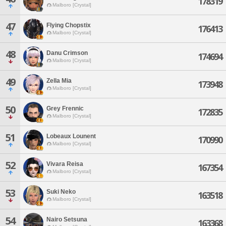
178319
Malboro [Crystal]
47
Flying Chopstix
176413
Malboro [Crystal]
48
Danu Crimson
174694
Malboro [Crystal]
49
Zella Mia
173948
Malboro [Crystal]
50
Grey Frennic
172835
Malboro [Crystal]
51
Lobeaux Lounent
170990
Malboro [Crystal]
52
Vivara Reisa
167354
Malboro [Crystal]
53
Suki Neko
163518
Malboro [Crystal]
54
Nairo Setsuna
163368