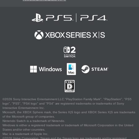
©2026 Sony Interactive Entertainment LLC."PlayStation Family Mark", "PlayStation", "PS5
logo", "PS5", "PS4 logo" and "PS4" are registered trademarks or trademarks of Sony
Interactive Entertainment Inc.
Microsoft, the XBOX Sphere mark, the Series X|S logo and XBOX Series X|S are trademarks
of the Microsoft group of companies.
Nintendo Switch is a trademark of Nintendo.
Windows is either a registered trademark or trademark of Microsoft Corporation in the United
States and/or other countries.
Mac is a trademark of Apple Inc.
©2026 Valve Corporation. Steam and the Steam logo are trademarks and/or registered