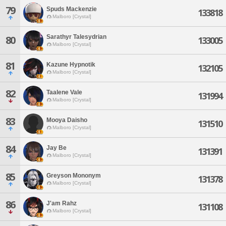
79
Spuds Mackenzie
133818
Malboro [Crystal]
Sarathyr Talesydrian
80
133005
Malboro [Crystal]
81
Kazune Hypnotik
132105
Malboro [Crystal]
82
Taalene Vale
131994
Malboro [Crystal]
83
Mooya Daisho
131510
Malboro [Crystal]
84
Jay Be
131391
Malboro [Crystal]
85
Greyson Mononym
131378
Malboro [Crystal]
86
J'am Rahz
131108
Malboro [Crystal]