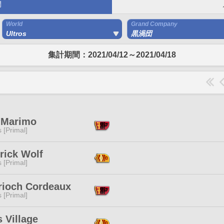
間
World
Grand Company
Ultros
黒渦団
集計期間：2021/04/12～2021/04/18
 Marimo
s [Primal]
rick Wolf
s [Primal]
rioch Cordeaux
s [Primal]
 Village