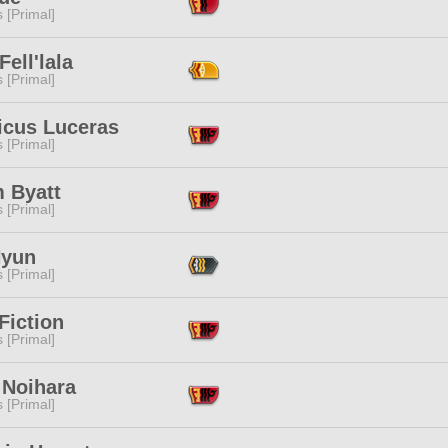
s [Primal]
Fell'lala
s [Primal]
icus Luceras
s [Primal]
 Byatt
s [Primal]
yun
s [Primal]
Fiction
s [Primal]
 Noihara
s [Primal]