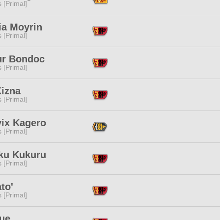
s [Primal]
ia Moyrin
s [Primal]
ur Bondoc
s [Primal]
Kizna
s [Primal]
vix Kagero
s [Primal]
ku Kukuru
s [Primal]
to'
s [Primal]
Xue