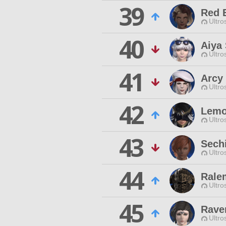
39
Red 
Ultro
40
Aiya 
Ultro
41
Arcy
Ultro
42
Lemo
Ultro
43
Sechi
Ultro
44
Rale
Ultro
45
Rave
Ultro