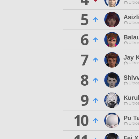
Ultro
5
Asizl
Ultro
6
Bala
Ultro
7
Jay 
Ultro
8
Shiv
Ultro
9
Kuru
Ultro
10
Po Ta
Ultro
Fei 