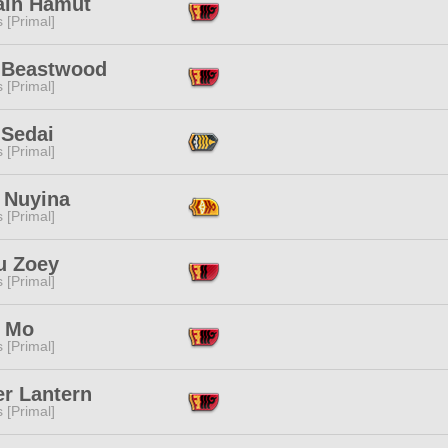
ain Hamut
s [Primal]
t Beastwood
s [Primal]
 Sedai
s [Primal]
 Nuyina
s [Primal]
u Zoey
s [Primal]
 Mo
s [Primal]
er Lantern
s [Primal]