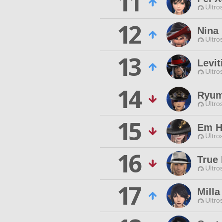
11
Ultro
12
Nina 
Ultro
13
Levit
Ultro
14
Ryum
Ultro
15
Em H
Ultro
16
True 
Ultro
17
Milla
Ultro