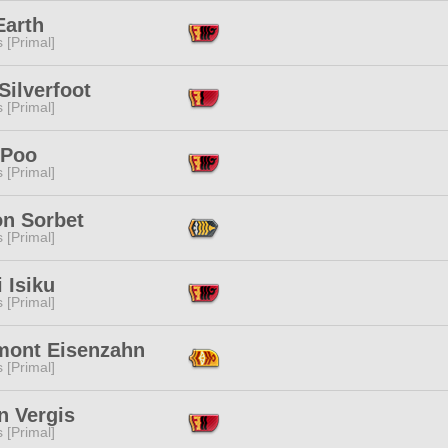
Earth
s [Primal]
Silverfoot
s [Primal]
 Poo
s [Primal]
n Sorbet
s [Primal]
 Isiku
s [Primal]
mont Eisenzahn
s [Primal]
n Vergis
s [Primal]