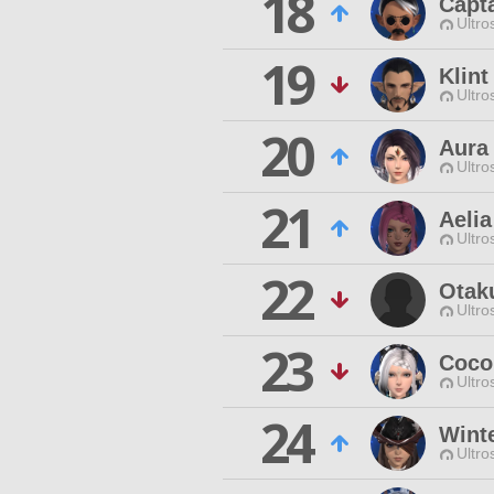
18
Capt
Ultro
19
Klin
Ultro
20
Aura
Ultro
21
Aelia
Ultro
22
Otak
Ultro
23
Coco
Ultro
24
Wint
Ultro