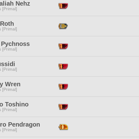
aliah Nehz
s [Primal]
 Roth
s [Primal]
 Pychnoss
s [Primal]
ssidi
s [Primal]
y Wren
s [Primal]
o Toshino
s [Primal]
iro Pendragon
s [Primal]