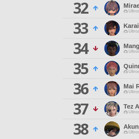
32
Mira
Ultro
33
Kara
Ultro
34
Mang
Ultro
35
Quin
Ultro
36
Mai 
Ultro
37
Tez 
Ultro
38
Akun
Ultro