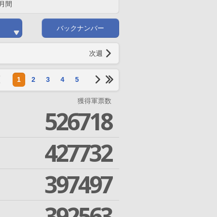
月間
バックナンバー
次週
1
2
3
4
5
獲得軍票数
526718
427732
397497
392563