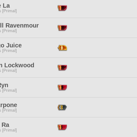
e La
s [Primal]
ill Ravenmour
s [Primal]
o Juice
s [Primal]
n Lockwood
s [Primal]
Ryn
s [Primal]
Arpone
s [Primal]
 Ra
s [Primal]