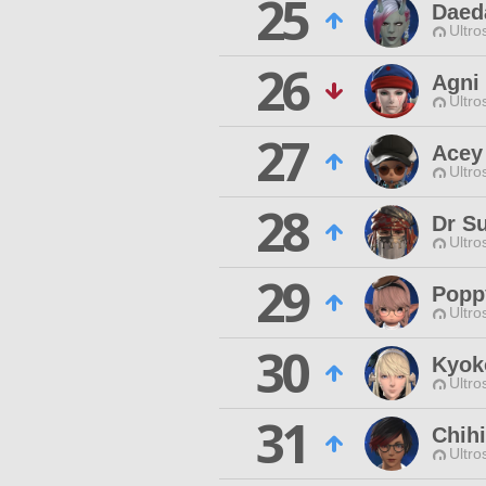
25
Daed
Ultro
26
Agni
Ultro
27
Acey
Ultro
28
Dr Su
Ultro
29
Popp
Ultro
30
Kyok
Ultro
31
Chih
Ultro